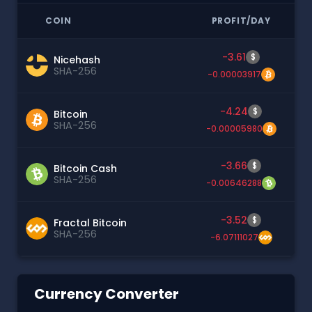
COIN
PROFIT/DAY
-3.61
$
Nicehash
SHA-256
-0.00003917
-4.24
$
Bitcoin
SHA-256
-0.00005980
-3.66
$
Bitcoin Cash
SHA-256
-0.00646288
-3.52
$
Fractal Bitcoin
SHA-256
-6.07111027
Currency Converter