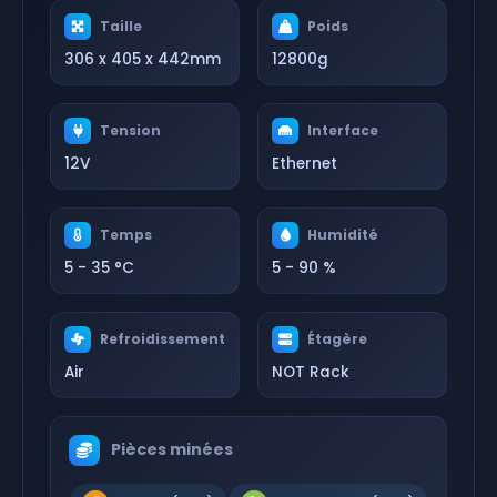
Taille
Poids
306 x 405 x 442mm
12800g
Tension
Interface
12V
Ethernet
Temps
Humidité
5 - 35 °C
5 - 90 %
Refroidissement
Étagère
Air
NOT Rack
Pièces minées