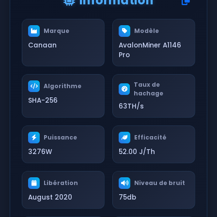
Information
Marque
Modèle
Canaan
AvalonMiner A1146
Pro
Taux de
Algorithme
hachage
SHA-256
63TH/s
Puissance
Efficacité
3276W
52.00 J/Th
Libération
Niveau de bruit
August 2020
75db