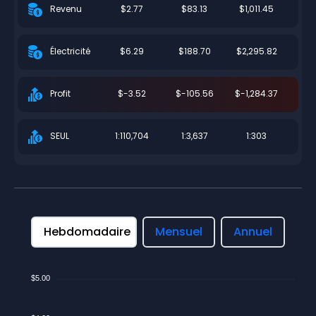
$2.77
$83.13
$1,011.45
Revenu
$6.29
$188.70
$2,295.82
Électricité
$-3.52
$-105.56
$-1,284.37
Profit
1:110,704
1:3,637
1:303
SEUL
Hebdomadaire
Mensuel
Annuel
$5.00