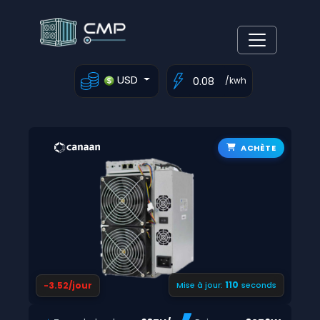
USD
/kwh
ACHÈTE
109
-3.52/jour
Mise à jour:
seconds