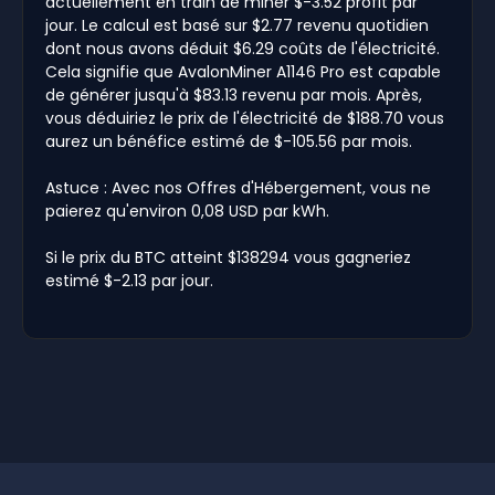
actuellement en train de miner $-3.52 profit par
jour. Le calcul est basé sur $2.77 revenu quotidien
dont nous avons déduit $6.29 coûts de l'électricité.
Cela signifie que AvalonMiner A1146 Pro est capable
de générer jusqu'à $83.13 revenu par mois. Après,
vous déduiriez le prix de l'électricité de $188.70 vous
aurez un bénéfice estimé de $-105.56 par mois.
Astuce : Avec nos Offres d'Hébergement, vous ne
paierez qu'environ 0,08 USD par kWh.
Si le prix du BTC atteint $138294 vous gagneriez
estimé $-2.13 par jour.