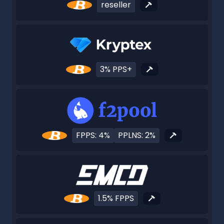
reseller
3% PPS+
FPPS: 4%
PPLNS: 2%
1.5% FPPS