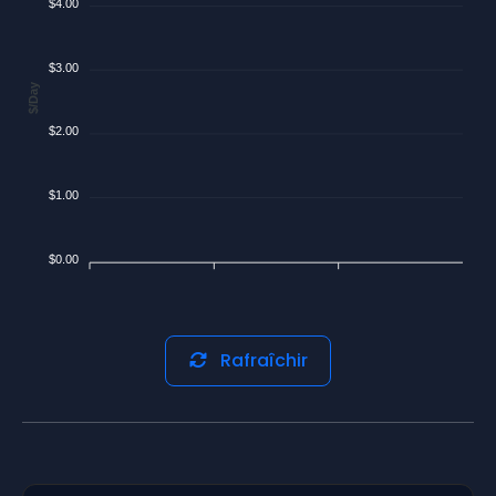
$4.00
$3.00
$/Day
$2.00
$1.00
$0.00
Rafraîchir