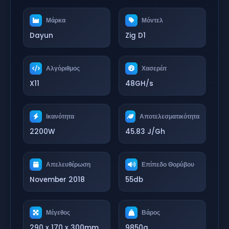
Μάρκα
Μόντελ
Dayun
Zig D1
Αλγόριθμος
Χασερέιτ
X11
48GH/s
Ικανότητα
Αποτελεσματικότητα
2200W
45.83 J/Gh
Απελευθέρωση
Επίπεδο Θορύβου
November 2018
55db
Μέγεθος
Βάρος
290 x 170 x 300mm
9850g