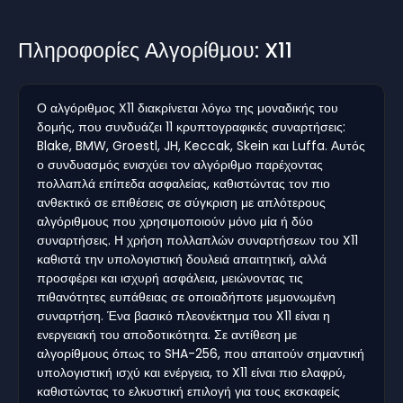
Πληροφορίες Αλγορίθμου: X11
Ο αλγόριθμος X11 διακρίνεται λόγω της μοναδικής του
δομής, που συνδυάζει 11 κρυπτογραφικές συναρτήσεις:
Blake, BMW, Groestl, JH, Keccak, Skein και Luffa. Αυτός
ο συνδυασμός ενισχύει τον αλγόριθμο παρέχοντας
πολλαπλά επίπεδα ασφαλείας, καθιστώντας τον πιο
ανθεκτικό σε επιθέσεις σε σύγκριση με απλότερους
αλγόριθμους που χρησιμοποιούν μόνο μία ή δύο
συναρτήσεις. Η χρήση πολλαπλών συναρτήσεων του X11
καθιστά την υπολογιστική δουλειά απαιτητική, αλλά
προσφέρει και ισχυρή ασφάλεια, μειώνοντας τις
πιθανότητες ευπάθειας σε οποιαδήποτε μεμονωμένη
συναρτήση. Ένα βασικό πλεονέκτημα του X11 είναι η
ενεργειακή του αποδοτικότητα. Σε αντίθεση με
αλγορίθμους όπως το SHA-256, που απαιτούν σημαντική
υπολογιστική ισχύ και ενέργεια, το X11 είναι πιο ελαφρύ,
καθιστώντας το ελκυστική επιλογή για τους εκσκαφείς