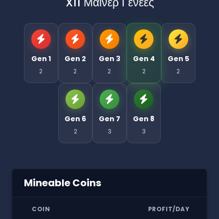
X11 Μάινερ Γενεές
Gen 1
Gen 2
Gen 3
Gen 4
Gen 5
2
2
2
2
2
Gen 6
Gen 7
Gen 8
2
3
3
Mineable Coins
COIN
PROFIT/DAY