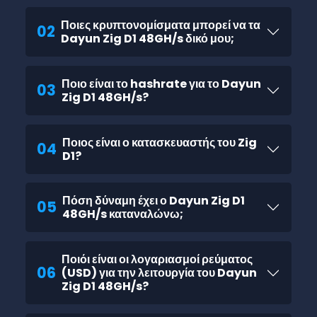
Ποιες κρυπτονομίσματα μπορεί να τα
02
Dayun Zig D1 48GH/s δικό μου;
Ποιο είναι το hashrate για το Dayun
03
Zig D1 48GH/s?
Ποιος είναι ο κατασκευαστής του Zig
04
D1?
Πόση δύναμη έχει ο Dayun Zig D1
05
48GH/s καταναλώνω;
Ποιόι είναι οι λογαριασμοί ρεύματος
06
(USD) για την λειτουργία του Dayun
Zig D1 48GH/s?