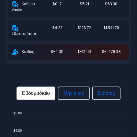
$0.17
$5.21
$63.38
Καθαρά
έσοδα
$4.22
$126.72
$1,541.76
Ηλεκτρικότητα
$-4.05
$-121.51
$-1,478.38
Κέρδος
Εβδομαδιαίο
Μηνιαίως
Ετήσιος
$5.00
$4.00