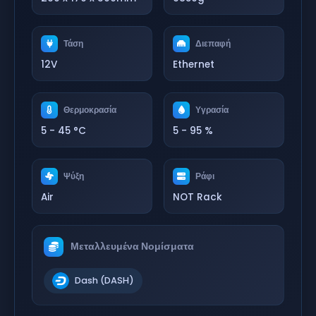
Τάση
Διεπαφή
12V
Ethernet
Θερμοκρασία
Υγρασία
5 - 45 °C
5 - 95 %
Ψύξη
Ράφι
Air
NOT Rack
Μεταλλευμένα Νομίσματα
Dash (DASH)