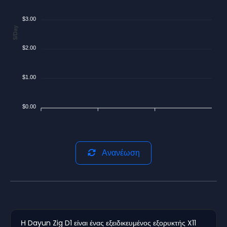
$3.00
$/Day
$2.00
$1.00
$0.00
Ανανέωση
Η Dayun Zig D1 είναι ένας εξειδικευμένος εξορυκτής X11