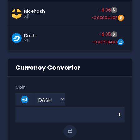
-4.06
$
Nicehash
X11
-0.00004405
-4.05
$
Dash
X11
-0.09708408
Currency Converter
Coin
⇄