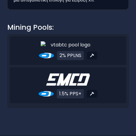
Mining Pools:
2% PPLNS
1.5% PPS+