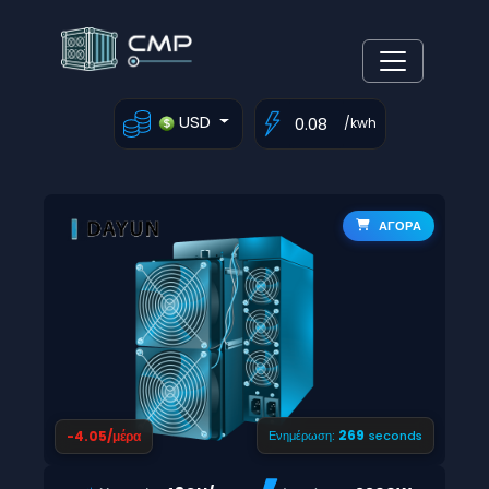
USD
/kwh
ΑΓΟΡΑ
268
-4.05/μέρα
Ενημέρωση:
seconds