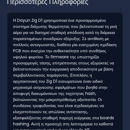
Περισσότερες Πληροφορίες
Η Dayun Zig D1 χρησιμοποιεί ένα προσαρμοσμένο
σύστημα διάχυσης θερμότητας που βελτιστοποιεί τη ροή
αέρα για να διατηρεί σταθερή απόδοση κατά τη διάρκεια
παρατεταμένων συνεδριών εξόρυξης. Σε αντίθεση με
πολλούς ανταγωνιστές, διαθέτει μία ενισχυμένη σχεδίαση
PCB που ενισχύει την ανθεκτικότητα υπό συνθήκες
υψηλού φορτίου. Το firmware της υποστηρίζει
προσαρμογές τάσης, επιτρέποντας στους εξορύκτες να
βελτιστοποιούν την ενεργειακή αποδοτικότητα με βάση
περιβαλλοντικούς παράγοντες. Επιπλέον, η
αρχιτεκτονική του Zig D1 ενσωματώνει έναν ειδικό
μηχανισμό ανίχνευσης σφαλμάτων που βοηθά στην
αποφυγή διακυμάνσεων της ταχύτητας hash,
βελτιώνοντας την μακροπρόθεσμη αξιοπιστία. Οι
συνδέσεις τροφοδοσίας του είναι σχεδιασμένες να
ελαχιστοποιούν τις απώλειες αντίστασης,
εξασφαλίζοντας σταθερή παροχή ενέργειας στα boards
hashing. Αυτή η προσοχή στη λεπτομέρεια το καθιστά
μια ανταγωνιστική επιλογή για εξόρυξη X11.