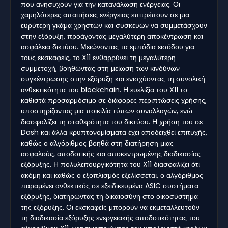
που ανησυχούν για την κατανάλωση ενέργειας. Οι
χαμηλότερες απαιτήσεις ενέργειας επιτρέπουν σε μια
ευρύτερη γκάμα χρηστών και συσκευών να συμμετάσχουν
στην εξόρυξη, προάγοντας μεγαλύτερη αποκέντρωση και
ασφάλεια δικτύου. Μειώνοντας τα εμπόδια εισόδου για
τους εκσκαφείς, το X11 ενθαρρύνει τη μεγαλύτερη
συμμετοχή, βοηθώντας στη μείωση των κινδύνων
συγκέντρωσης στην εξόρυξη και ενισχύοντας τη συνολική
ανθεκτικότητα του blockchain. Η ευελιξία του X11 το
καθιστά προσαρμόσιμο σε διάφορες περιπτώσεις χρήσης,
υποστηρίζοντας μια ποικιλία τύπων συναλλαγών, ενώ
διασφαλίζει τη σταθερότητα του δικτύου. Η χρήση του σε
Dash και άλλα κρυπτονομίσματα έχει αποδειχθεί επιτυχής,
καθώς ο αλγόριθμος βοηθά στη διατήρηση μιας
ασφαλούς, αποδοτικής και αποκεντρωμένης διαδικασίας
εξόρυξης. Η πολυλειτουργικότητα του X11 διασφαλίζει ότι
ακόμη και καθώς ο εξοπλισμός εξελίσσεται, ο αλγόριθμος
παραμένει ανθεκτικός σε εξειδικευμένα ASIC συστήματα
εξόρυξης, διατηρώντας τη δικαιοσύνη στο οικοσύστημα
της εξόρυξης. Οι εκσκαφείς μπορούν να εκμεταλλευτούν
τη διαδικασία εξόρυξης ενεργειακής αποδοτικότητας του