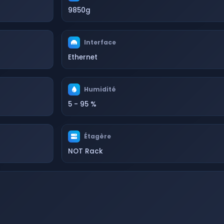
9850g
Interface
Ethernet
Humidité
5 - 95 %
Étagère
NOT Rack