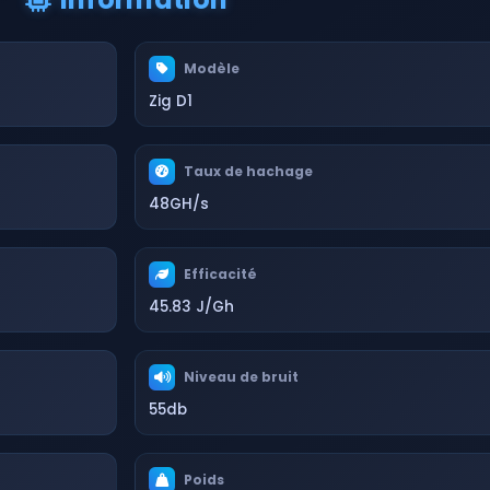
Modèle
Zig D1
Taux de hachage
48GH/s
Efficacité
45.83 J/Gh
Niveau de bruit
55db
Poids