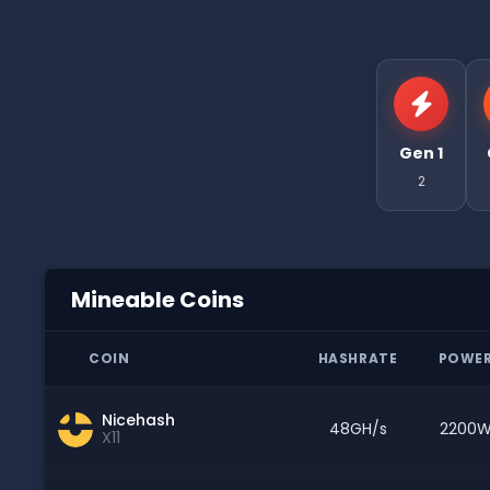
Gen 1
2
Mineable Coins
COIN
HASHRATE
POWE
Nicehash
48GH/s
2200
X11