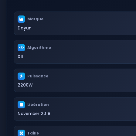
Marque
Dayun
Algorithme
X11
Puissance
2200W
Libération
November 2018
Taille