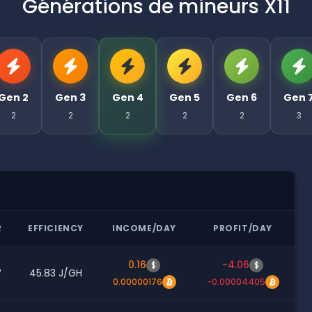
Générations de mineurs X11
Gen 2
Gen 3
Gen 4
Gen 5
Gen 6
Gen 
2
2
2
2
2
3
R
EFFICIENCY
INCOME/DAY
PROFIT/DAY
0.16
-4.06
$
$
W
45.83 J/GH
0.00000176
-0.00004405