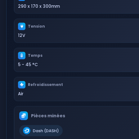
290 x 170 x 300mm
Tension
12V
Temps
5 - 45 °C
Refroidissement
Air
Pièces minées
Dash (DASH)