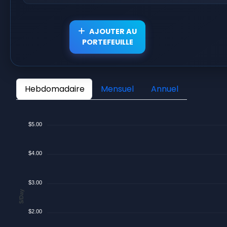
AJOUTER AU
PORTEFEUILLE
Hebdomadaire
Mensuel
Annuel
$5.00
$4.00
$3.00
$/Day
$2.00