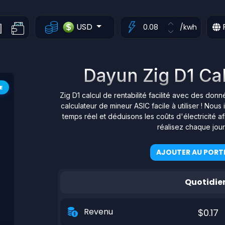
USD
/kwh
Dayun Zig D1 Cal
E
Zig D1 calcul de rentabilité facilité avec des don
calculateur de mineur ASIC facile à utiliser ! N
temps réel et déduisons les coûts d'électricité 
réalisez chaque jou
AJOUTER AU PORTE
Quotidie
Revenu
$0.17