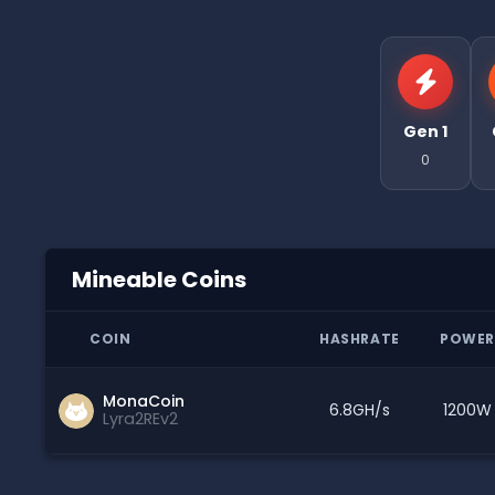
Gen 1
0
Mineable Coins
COIN
HASHRATE
POWER
MonaCoin
6.8GH/s
1200W
Lyra2REv2