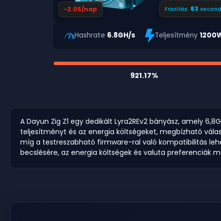
82
-2.05/nap
Frissítés:
second
Hashrate
6.8GH/s
Teljesítmény
1200
921.17%
A Dayun Zig Z1 egy dedikált Lyra2REv2 bányász, amely 6,8
teljesítményt és az energia költségeket, megbízható válas
míg a testreszabható firmware-ral való kompatibilitás leh
becslésére, az energia költségek és valuta preferenciák m