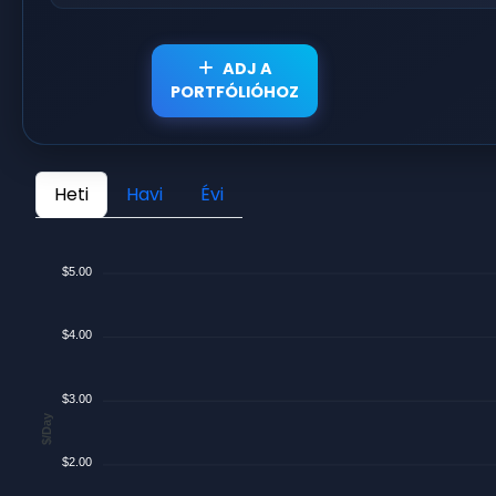
ADJ A
PORTFÓLIÓHOZ
Heti
Havi
Évi
$5.00
$4.00
$3.00
$/Day
$2.00