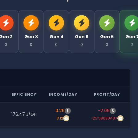
Gen 2
Gen 3
Gen 4
Gen 5
Gen 6
Gen 
0
0
0
0
0
2
EFFICIENCY
INCOME/DAY
PROFIT/DAY
0.25
-2.05
$
$
176.47 J/GH
3.12
-25.58080437