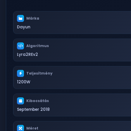
Márka
Dayun
Algoritmus
Lyra2REv2
Teljesítmény
1200W
Kibocsátás
September 2018
Méret