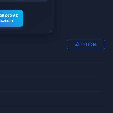
ÖRÖLD AZ
SZESET
Frissítés