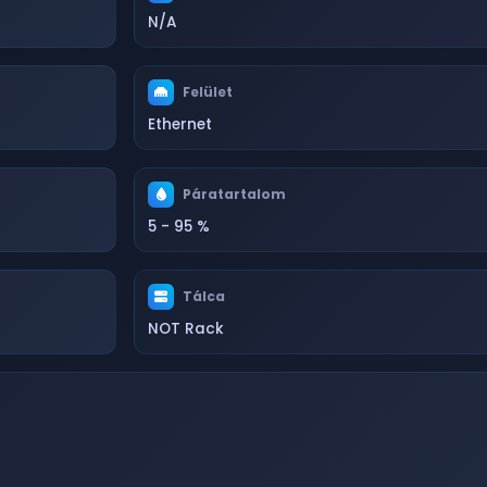
N/A
Felület
Ethernet
Páratartalom
5 - 95 %
Tálca
NOT Rack