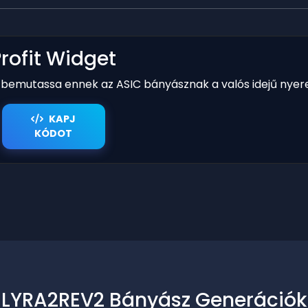
Profit Widget
y bemutassa ennek az ASIC bányásznak a valós idejű nyer
KAPJ
KÓDOT
LYRA2REV2 Bányász Generációk