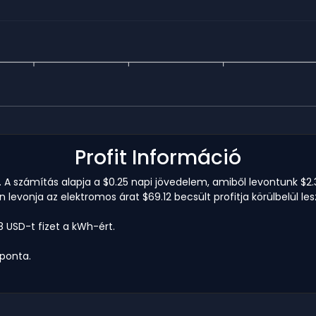
Profit Információ
. A számítás alapja a $0.25 napi jövedelem, amiből levontunk $2.3
 levonja az elektromos árat $69.12 becsült profitja körülbelül le
8 USD-t fizet a kWh-ért.
aponta.