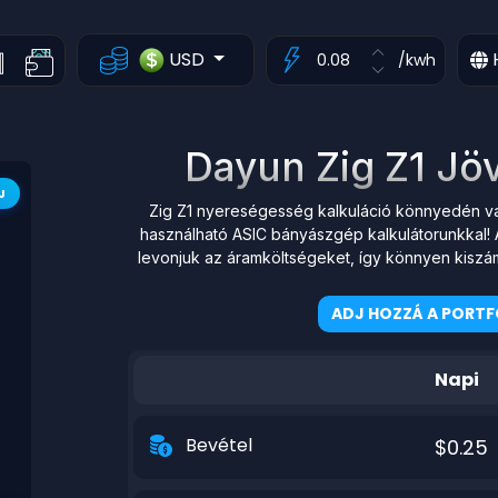
USD
/kwh
Dayun Zig Z1 J
J
Zig Z1 nyereségesség kalkuláció könnyedén való
használható ASIC bányászgép kalkulátorunkkal! A
levonjuk az áramköltségeket, így könnyen kiszá
ADJ HOZZÁ A PORTF
Napi
Bevétel
$0.25