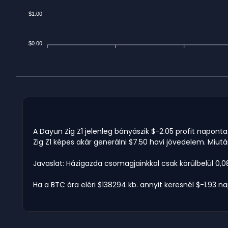
$1.00
$0.00
A Dayun Zig Z1 jelenleg bányászik $-2.05 profit naponta
Zig Z1 képes akár generálni $7.50 havi jövedelem. Miután
Javaslat: Házigazda csomagjainkkal csak körülbelül 0,0
Ha a BTC ára eléri $138294 kb. annyit keresnél $-1.93 n