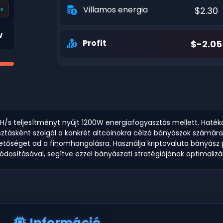
Villamos energia
$2.30
s
W
Profit
$-2.05
GH/s teljesítményt nyújt 1200W energiafogyasztás mellett. Haté
ztásként szolgál a konkrét altcoinokra célzó bányászok számára.
etőséget ad a finomhangolásra. Használja kriptovaluta bányász p
ódosításával, segítve ezzel bányászati stratégiájának optimalizá
Információ