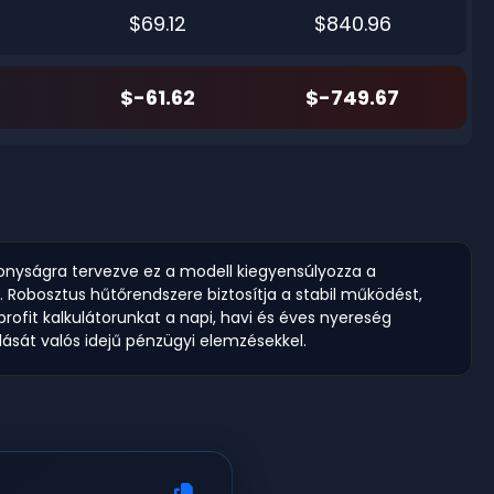
$69.12
$840.96
$-61.62
$-749.67
konyságra tervezve ez a modell kiegyensúlyozza a
 Robosztus hűtőrendszere biztosítja a stabil működést,
rofit kalkulátorunkat a napi, havi és éves nyereség
lását valós idejű pénzügyi elemzésekkel.