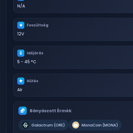
N/A
Feszültség
12V
Időjárás
5 - 45 °C
Hűtés
Air
Bányászott Érmék
Galactrum (ORE)
MonaCoin (MONA)