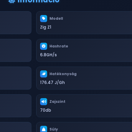
Modell
Zig Z1
Hashrate
6.8GH/s
Hatékonyság
176.47 J/Gh
Zajszint
70db
Súly