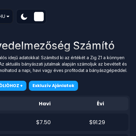
HU
övedelmezőség Számító
s idejű adatokkal: Számítsd ki az értékét a Zig Z1 a könnyen
z aktuális bányászati jutalmak alapján számoljuk az bevételt és
molhatod a napi, havi vagy éves profitodat a bányászgépeddel.
ÓLIÓHOZ +
Exkluzív Ajánlatok
Havi
Évi
$7.50
$91.29