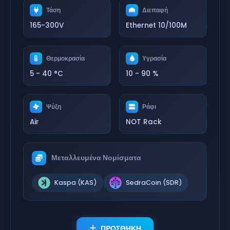
Τάση
Διεπαφή
165-300V
Ethernet 10/100M
Θερμοκρασία
Υγρασία
5 - 40 °C
10 - 90 %
Ψύξη
Ράφι
Air
NOT Rack
Μεταλλευμένα Νομίσματα
Kaspa (KAS)
SedraCoin (SDR)
ΠΡΟΣΘΗΚΗ