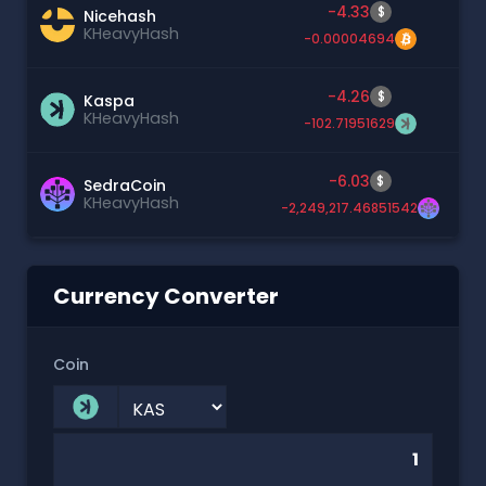
-4.33
$
Nicehash
KHeavyHash
-0.00004694
-4.26
$
Kaspa
KHeavyHash
-102.71951629
-6.03
$
SedraCoin
KHeavyHash
-2,249,217.46851542
Currency Converter
Coin