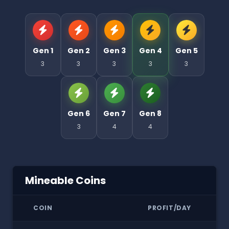
Gen 1
Gen 2
Gen 3
Gen 4
Gen 5
3
3
3
3
3
Gen 6
Gen 7
Gen 8
3
4
4
Mineable Coins
COIN
PROFIT/DAY