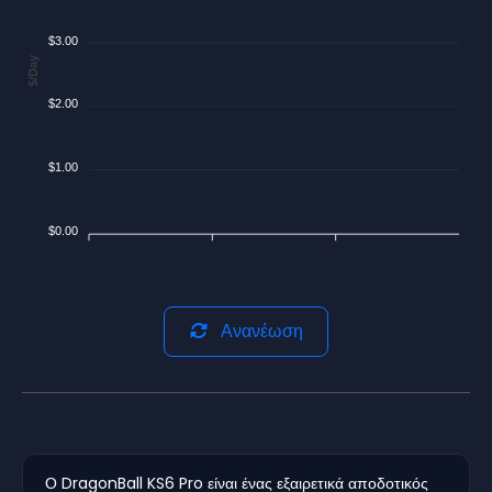
$3.00
$/Day
$2.00
$1.00
$0.00
Ανανέωση
Ο DragonBall KS6 Pro είναι ένας εξαιρετικά αποδοτικός