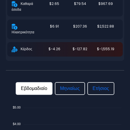
$2.65
$79.54
$967.69
Καθαρά
έσοδα
$6.91
$207.36
$2,522.88
Ηλεκτρικότητα
$-4.26
$-127.82
$-1,555.19
Κέρδος
Εβδομαδιαίο
Μηνιαίως
Ετήσιος
$5.00
$4.00