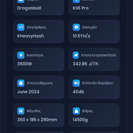
Dragonball
KS6 Pro
Αλγόριθμος
Χασερέιτ
KHeavyHash
10.5TH/s
Ικανότητα
Αποτελεσματικότητα
3600W
342.86 J/Th
Απελευθέρωση
Επίπεδο Θορύβου
June 2024
40db
Μέγεθος
Βάρος
360 x 185 x 290mm
14500g