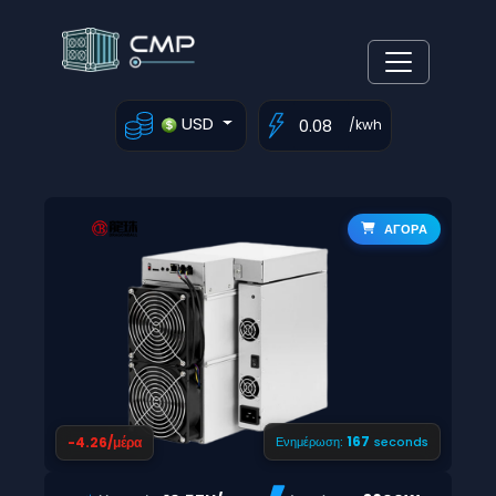
USD
/kwh
ΑΓΟΡΑ
166
-4.26/μέρα
Ενημέρωση:
seconds