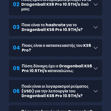
02
Dragonball KS6 Pro 10.5TH/s δικό
μου;
Ποιο είναι το hashrate για το
03
Dragonball KS6 Pro 10.5TH/s?
Ποιος είναι ο κατασκευαστής του KS6
04
Pro?
Πόση δύναμη έχει ο Dragonball KS6
05
Pro 10.5TH/s καταναλώνω;
Ποιόι είναι οι λογαριασμοί ρεύματος
06
(USD) για την λειτουργία του
Dragonball KS6 Pro 10.5TH/s?