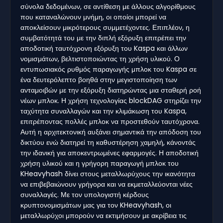
σύνολα δεδομένων, σε αντίθεση με άλλους αλγορίθμους
που καταναλώνουν μνήμη, οι οποίοι μπορεί να
αποκλείσουν μικρότερους συμμετέχοντες. Επιπλέον, η
συμβατότητά του με την διπλή εξόρυξη επιτρέπει την
αποδοτική ταυτόχρονη εξόρυξη του Kaspa και άλλων
νομισμάτων, βελτιστοποιώντας τη χρήση υλικού. Ο
εντυπωσιακός ρυθμός παραγωγής μπλοκ του Kaspa σε
ένα δευτερόλεπτο βοηθά στην μεγιστοποίηση των
ανταμοιβών με την εξόρυξη διατηρώντας μια σταθερή ροή
νέων μπλοκ. Η χρήση τεχνολογίας blockDAG στηρίζει την
ταχύτητα συναλλαγών και την κλιμάκωση του Kaspa,
επιτρέποντας πολλές μπλοκ να προστεθούν ταυτόχρονα.
Αυτή η αρχιτεκτονική αυξάνει σημαντικά την απόδοση του
δικτύου ενώ διατηρεί τη καθυστέρηση χαμηλή, κάνοντάς
την ιδανική για αποκεντρωμένες εφαρμογές. Η αποδοτική
χρήση υλικού και η γρήγορη παραγωγή μπλοκ του
KHeavyhash δίνει στους μεταλλωρύχους την ικανότητα
να επιβεβαιώνουν γρήγορα και να εκμεταλλεύονται νέες
συναλλαγές. Με τον υπολογιστή κέρδους
κρυπτονομισμάτων μας για τον KHeavyhash, οι
μεταλλωρύχοι μπορούν να εκτιμήσουν με ακρίβεια τις