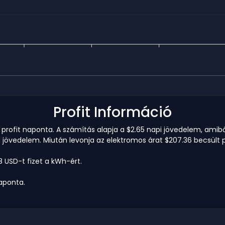
Profit Információ
 profit naponta. A számítás alapja a $2.65 napi jövedelem, amibő
i jövedelem. Miután levonja az elektromos árat $207.36 becsült pr
8 USD-t fizet a kWh-ért.
naponta.