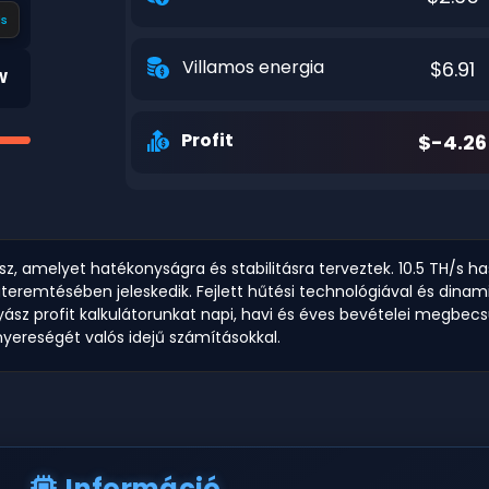
s
Villamos energia
$6.91
W
Profit
$-4.26
, amelyet hatékonyságra és stabilitásra terveztek. 10.5 TH/s h
remtésében jeleskedik. Fejlett hűtési technológiával és dinami
yász profit kalkulátorunkat napi, havi és éves bevételei megbec
nyereségét valós idejű számításokkal.
Információ