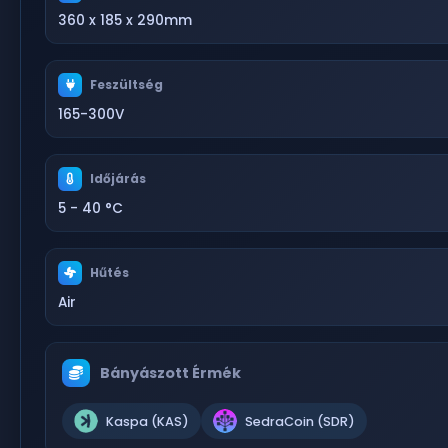
360 x 185 x 290mm
Feszültség
165-300V
Időjárás
5 - 40 °C
Hűtés
Air
Bányászott Érmék
Kaspa (KAS)
SedraCoin (SDR)