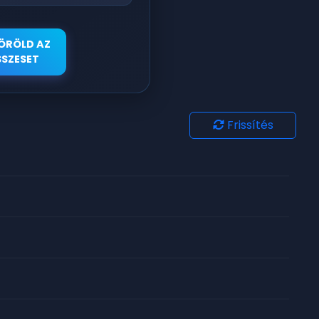
ÖRÖLD AZ
SZESET
Frissítés