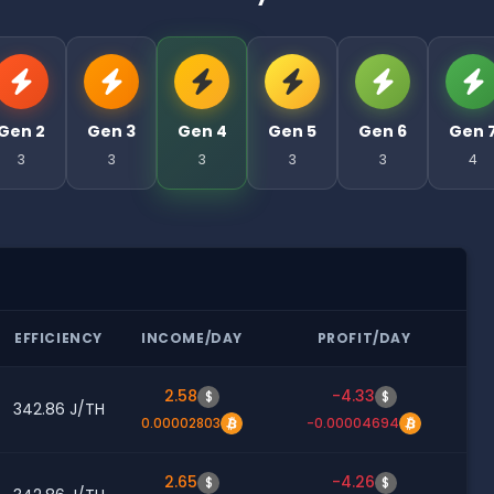
Gen 2
Gen 3
Gen 4
Gen 5
Gen 6
Gen 
3
3
3
3
3
4
EFFICIENCY
INCOME/DAY
PROFIT/DAY
2.58
-4.33
$
$
342.86 J/TH
0.00002803
-0.00004694
2.65
-4.26
$
$