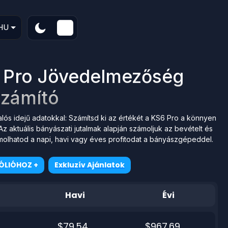
HU
6 Pro Jövedelmezőség
zámító
s idejű adatokkal: Számítsd ki az értékét a KS6 Pro a könnyen
z aktuális bányászati jutalmak alapján számoljuk az bevételt és
molhatod a napi, havi vagy éves profitodat a bányászgépeddel.
ÓLIÓHOZ +
Exkluzív Ajánlatok
Havi
Évi
$79.54
$967.69