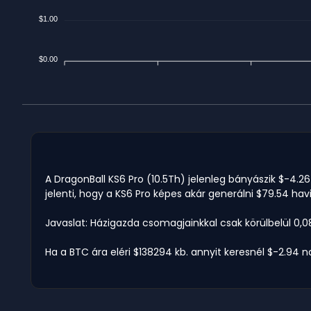
$1.00
$0.00
A DragonBall KS6 Pro (10.5Th) jelenleg bányászik $-4.26
jelenti, hogy a KS6 Pro képes akár generálni $79.54 hav
Javaslat: Házigazda csomagjainkkal csak körülbelül 0,0
Ha a BTC ára eléri $138294 kb. annyit keresnél $-2.94 