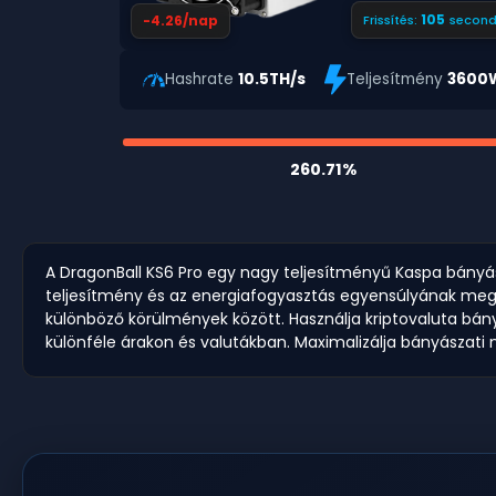
104
-4.26/nap
Frissítés:
second
Hashrate
10.5TH/s
Teljesítmény
3600
260.71%
A DragonBall KS6 Pro egy nagy teljesítményű Kaspa bányász
teljesítmény és az energiafogyasztás egyensúlyának megte
különböző körülmények között. Használja kriptovaluta bán
különféle árakon és valutákban. Maximalizálja bányászati 