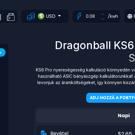
USD
/kwh
Dragonball KS
J
S
KS6 Pro nyereségesség kalkuláció könnyedén való
használható ASIC bányászgép kalkulátorunkkal! A
levonjuk az áramköltségeket, így könnyen kiszá
ADJ HOZZÁ A PORTF
Napi
Bevétel
$2.65