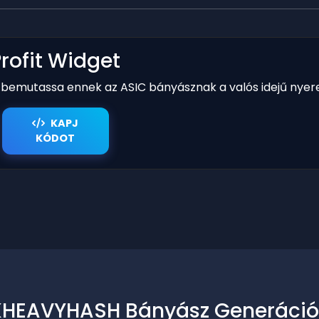
Profit Widget
y bemutassa ennek az ASIC bányásznak a valós idejű nyer
KAPJ
KÓDOT
KHEAVYHASH Bányász Generáció