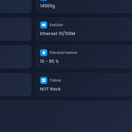
14500g
Felület
Ethernet 10/100M
Páratartalom
10 - 90 %
Tálca
NOT Rack