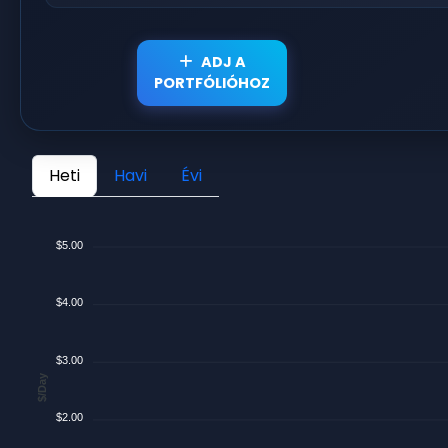
ADJ A
PORTFÓLIÓHOZ
Heti
Havi
Évi
$5.00
$4.00
$3.00
$/Day
$2.00