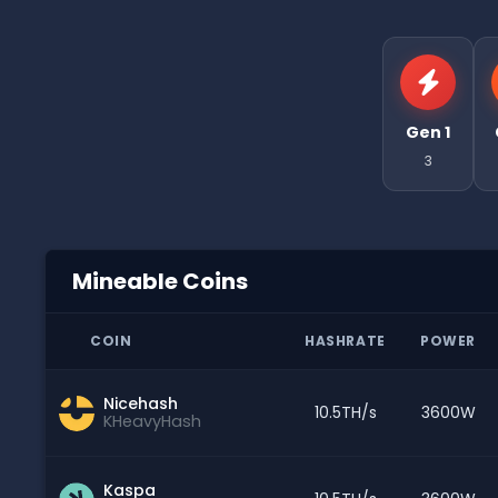
Gen 1
3
Mineable Coins
COIN
HASHRATE
POWER
Nicehash
10.5TH/s
3600W
KHeavyHash
Kaspa