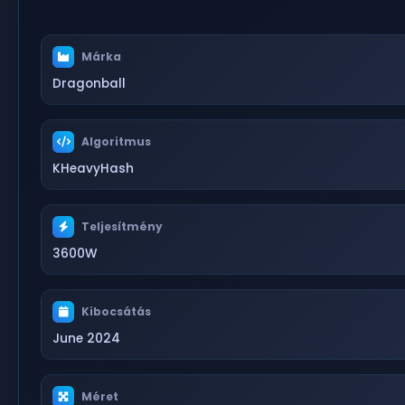
Márka
Dragonball
Algoritmus
KHeavyHash
Teljesítmény
3600W
Kibocsátás
June 2024
Méret