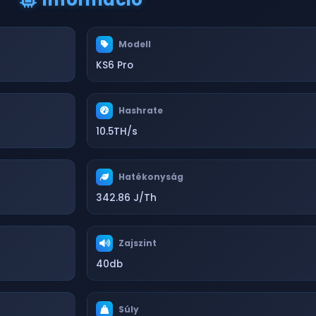
Modell
KS6 Pro
Hashrate
10.5TH/s
Hatékonyság
342.86 J/Th
Zajszint
40db
Súly