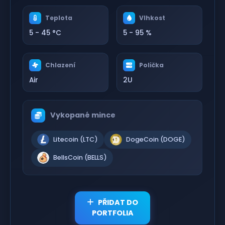
Teplota
Vlhkost
5 - 45 °C
5 - 95 %
Chlazení
Polička
Air
2U
Vykopané mince
Litecoin (LTC)
DogeCoin (DOGE)
BellsCoin (BELLS)
PŘIDAT DO
PORTFOLIA