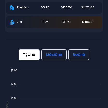
$5.95
$178.56
$2,172.48
Elektřina
$1.25
$37.54
$456.71
Zisk
Týdně
Měsíčně
Ročně
$5.00
$4.00
$3.00
$/Day