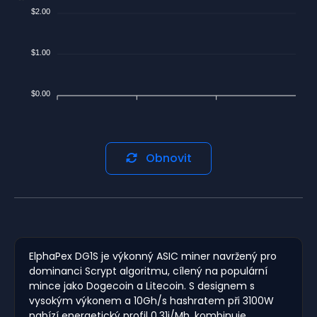
$2.00
$1.00
$0.00
Obnovit
ElphaPex DG1S je výkonný ASIC miner navržený pro
dominanci Scrypt algoritmu, cílený na populární
mince jako Dogecoin a Litecoin. S designem s
vysokým výkonem a 10Gh/s hashratem při 3100W
nabízí energetický profil 0,31j/Mh, kombinuje