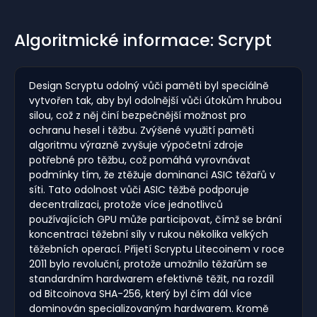
Algoritmické informace: Scrypt
Design Scryptu odolný vůči paměti byl speciálně
vytvořen tak, aby byl odolnější vůči útokům hrubou
silou, což z něj činí bezpečnější možnost pro
ochranu hesel i těžbu. Zvýšené využití paměti
algoritmu výrazně zvyšuje výpočetní zdroje
potřebné pro těžbu, což pomáhá vyrovnávat
podmínky tím, že ztěžuje dominanci ASIC těžařů v
síti. Tato odolnost vůči ASIC těžbě podporuje
decentralizaci, protože více jednotlivců
používajících GPU může participovat, čímž se brání
koncentraci těžební síly v rukou několika velkých
těžebních operací. Přijetí Scryptu Litecoinem v roce
2011 bylo revoluční, protože umožnilo těžařům se
standardním hardwarem efektivně těžit, na rozdíl
od Bitcoinova SHA-256, který byl čím dál více
dominován specializovaným hardwarem. Kromě