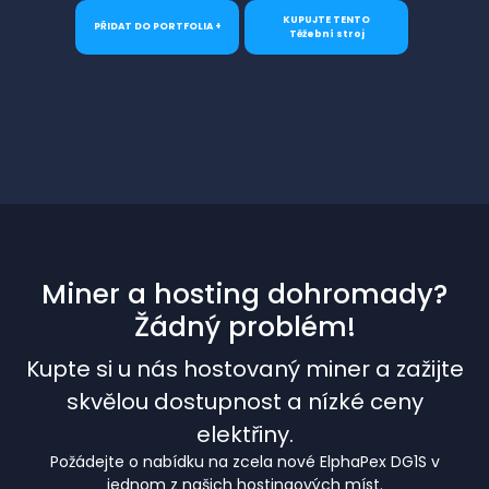
KUPUJTE TENTO
PŘIDAT DO PORTFOLIA +
Těžební stroj
Miner a hosting dohromady?
Žádný problém!
Kupte si u nás hostovaný miner a zažijte
skvělou dostupnost a nízké ceny
elektřiny.
Požádejte o nabídku na zcela nové ElphaPex DG1S v
jednom z našich hostingových míst.