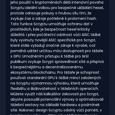
jeho použití v kryptoměnách dělá intenzivní povaha
Scryptu ideální volbou pro bezpečné ukládání hesel,
protože odrazuje pokusy o hrubou sílu tím, že
zvyšuje čas a zdroje potřebné k prolomení hash.
Tato funkce Scryptu umožňuje ochranu dat v
prostředích, kde je bezpečnost hesel kriticky
důležitá. I přes počáteční odolnost vůči ASIC těžbě
byly vyvinuty novější ASIC specifické pro Scrypt,
které stále vyžadují značné zdroje k výrobě, což
pomáhá udržet určitou míru dostupnosti pro těžaře
s GPU. Umožněním přístupu k těžbě pro širší
publikum zvyšuje Scrypt spravedlnost sítě a přispívá
k bezpečnějšímu a decentralizovanému
ekosystému blockchainu. Pro těžaře je schopnost
používat standardní GPU k těžbě mincí založených
na Scryptu významnou výhodou, která umožňuje
flexibilitu a škálovatelnost v těžebních operacích.
Můžete využít náš kalkulátor ziskovosti pro Scrypt,
abyste posoudili potenciální výnosy a optimalizovali
těžební sestavy na základě hardwaru a podmínek
sítě. Nakonec design Scryptu odolný vůči paměti, v