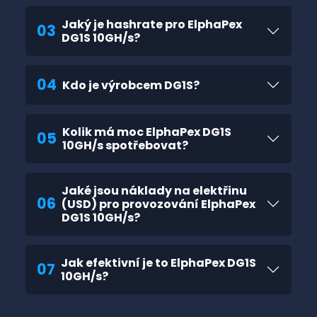
Jaký je hashrate pro ElphaPex
03
DG1S 10GH/s?
04
Kdo je výrobcem DG1S?
Kolik má moc ElphaPex DG1S
05
10GH/s spotřebovat?
Jaké jsou náklady na elektřinu
06
(USD) pro provozování ElphaPex
DG1S 10GH/s?
Jak efektivní je to ElphaPex DG1S
07
10GH/s?