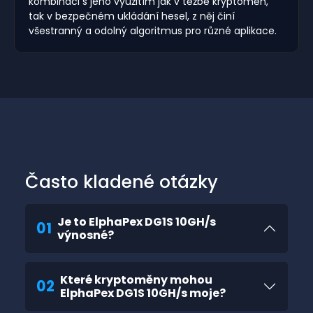
kombinaci s jeho využitím jak v těžbě kryptoměn,
tak v bezpečném ukládání hesel, z něj činí
všestranný a odolný algoritmus pro různé aplikace.
Často kladené otázky
Je to ElphaPex DG1S 10GH/s
01
výnosné?
Které kryptoměny mohou
02
ElphaPex DG1S 10GH/s moje?