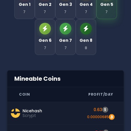
Gen 1
Gen 2
Gen 3
Gen 4
Gen 5
7
7
7
7
7
Gen 6
Gen 7
Gen 8
7
7
8
Mineable Coins
COIN
PROFIT/DAY
0.63
$
Nicehash
Scrypt
0.00000685