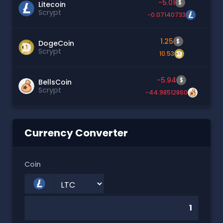
-5.01
$
Litecoin
Scrypt
-0.07140733
1.25
$
DogeCoin
Scrypt
10.53
-5.94
$
BellsCoin
Scrypt
-44.98512860
Currency Converter
Coin