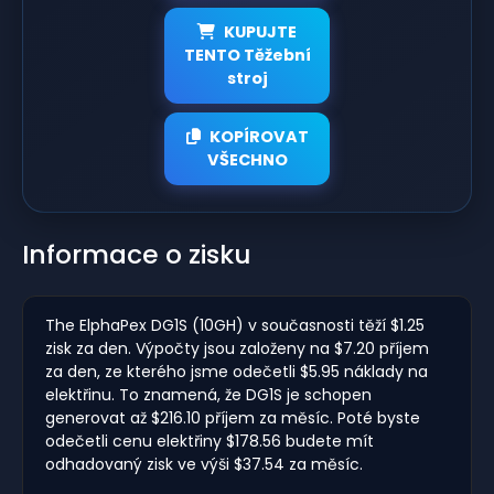
KUPUJTE
TENTO Těžební
stroj
KOPÍROVAT
VŠECHNO
Informace o zisku
The ElphaPex DG1S (10GH) v současnosti těží $1.25
zisk za den. Výpočty jsou založeny na $7.20 příjem
za den, ze kterého jsme odečetli $5.95 náklady na
elektřinu. To znamená, že DG1S je schopen
generovat až $216.10 příjem za měsíc. Poté byste
odečetli cenu elektřiny $178.56 budete mít
odhadovaný zisk ve výši $37.54 za měsíc.