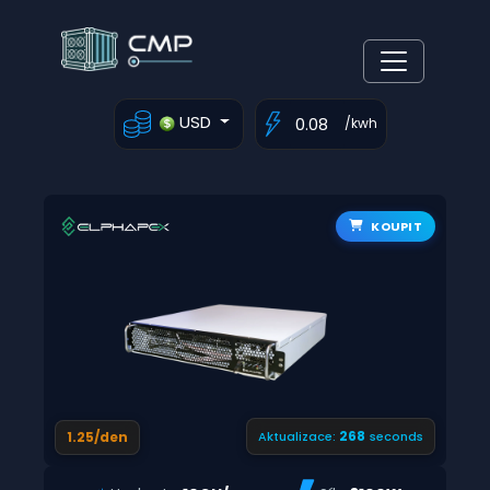
USD
/kwh
KOUPIT
267
1.25/den
Aktualizace:
seconds