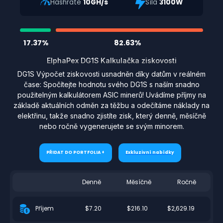
Hashrate
10GH/s
Síla
3100W
17.37%
82.63%
ElphaPex DG1S Kalkulačka ziskovosti
DG1S Výpočet ziskovosti usnadněn díky datům v reálném
čase: Spočítejte hodnotu svého DG1S s naším snadno
použitelným kalkulátorem ASIC minerů! Uvádíme příjmy na
základě aktuálních odměn za těžbu a odečítáme náklady na
elektřinu, takže snadno zjistíte zisk, který denně, měsíčně
nebo ročně vygenerujete se svým minorem.
PŘIDAT DO PORTFOLIA +
Exkluzivní nabídky
Denně
Měsíčně
Ročně
$7.20
$216.10
$2,629.19
Příjem