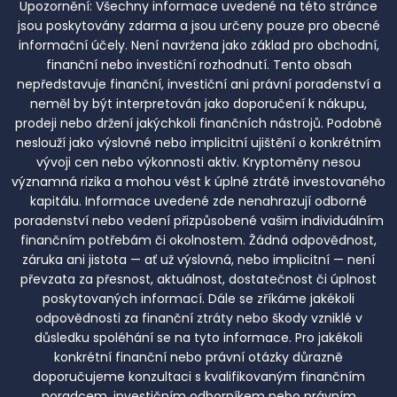
Upozornění:
Všechny informace uvedené na této stránce
jsou poskytovány zdarma a jsou určeny pouze pro obecné
informační účely. Není navržena jako základ pro obchodní,
finanční nebo investiční rozhodnutí. Tento obsah
nepředstavuje finanční, investiční ani právní poradenství a
neměl by být interpretován jako doporučení k nákupu,
prodeji nebo držení jakýchkoli finančních nástrojů. Podobně
neslouží jako výslovné nebo implicitní ujištění o konkrétním
vývoji cen nebo výkonnosti aktiv. Kryptoměny nesou
významná rizika a mohou vést k úplné ztrátě investovaného
kapitálu. Informace uvedené zde nenahrazují odborné
poradenství nebo vedení přizpůsobené vašim individuálním
finančním potřebám či okolnostem. Žádná odpovědnost,
záruka ani jistota — ať už výslovná, nebo implicitní — není
převzata za přesnost, aktuálnost, dostatečnost či úplnost
poskytovaných informací. Dále se zříkáme jakékoli
odpovědnosti za finanční ztráty nebo škody vzniklé v
důsledku spoléhání se na tyto informace. Pro jakékoli
konkrétní finanční nebo právní otázky důrazně
doporučujeme konzultaci s kvalifikovaným finančním
poradcem, investičním odborníkem nebo právním