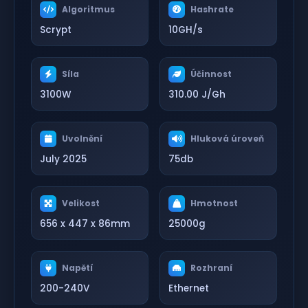
Algoritmus
Hashrate
Scrypt
10GH/s
Síla
Účinnost
3100W
310.00 J/Gh
Uvolnění
Hluková úroveň
July 2025
75db
Velikost
Hmotnost
656 x 447 x 86mm
25000g
Napětí
Rozhraní
200-240V
Ethernet