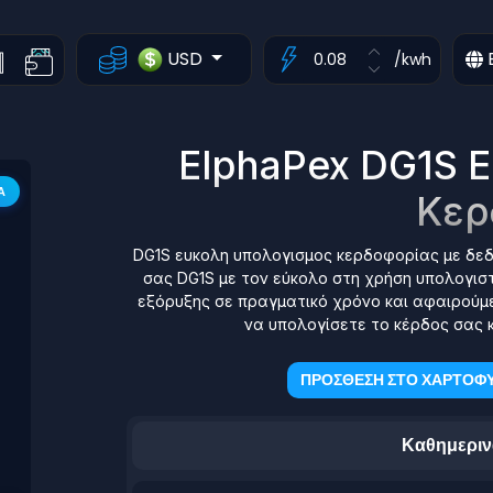
USD
/kwh
ElphaPex DG1S 
Α
Κερ
DG1S ευκολη υπολογισμος κερδοφορίας με δεδ
σας DG1S με τον εύκολο στη χρήση υπολογιστ
εξόρυξης σε πραγματικό χρόνο και αφαιρούμε
να υπολογίσετε το κέρδος σας κ
ΠΡΟΣΘΕΣΗ ΣΤΟ ΧΑΡΤΟΦΥ
Καθημεριν