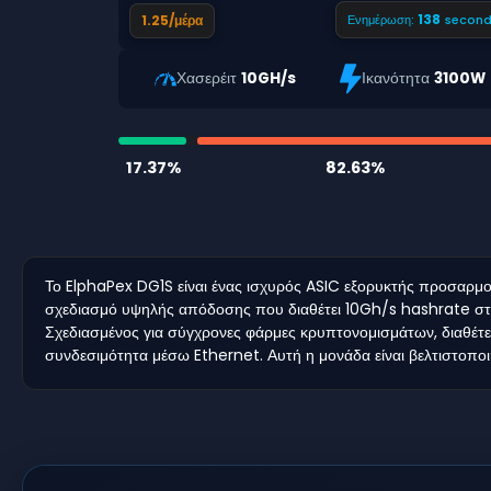
137
1.25/μέρα
Ενημέρωση:
second
Χασερέιτ
10GH/s
Ικανότητα
3100W
17.37%
82.63%
Το ElphaPex DG1S είναι ένας ισχυρός ASIC εξορυκτής προσαρμο
σχεδιασμό υψηλής απόδοσης που διαθέτει 10Gh/s hashrate στα
Σχεδιασμένος για σύγχρονες φάρμες κρυπτονομισμάτων, διαθέτε
συνδεσιμότητα μέσω Ethernet. Αυτή η μονάδα είναι βελτιστοποιημ