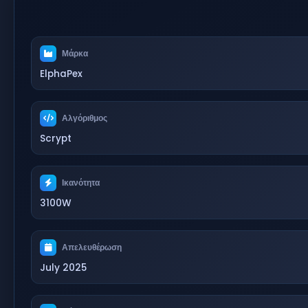
Μάρκα
ElphaPex
Αλγόριθμος
Scrypt
Ικανότητα
3100W
Απελευθέρωση
July 2025