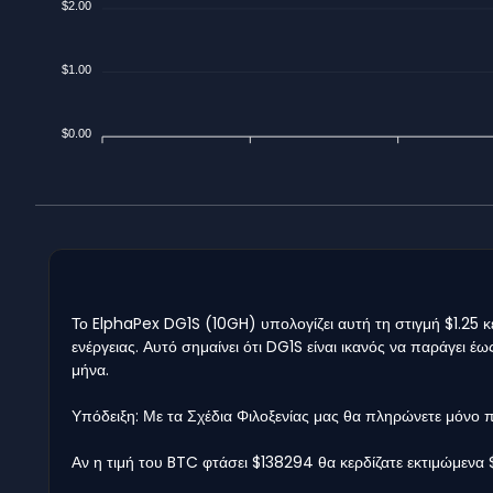
$2.00
$1.00
$0.00
Το ElphaPex DG1S (10GH) υπολογίζει αυτή τη στιγμή $1.25 
ενέργειας. Αυτό σημαίνει ότι DG1S είναι ικανός να παράγει 
μήνα.
Υπόδειξη: Με τα Σχέδια Φιλοξενίας μας θα πληρώνετε μόνο
Αν η τιμή του BTC φτάσει $138294 θα κερδίζατε εκτιμώμενα 