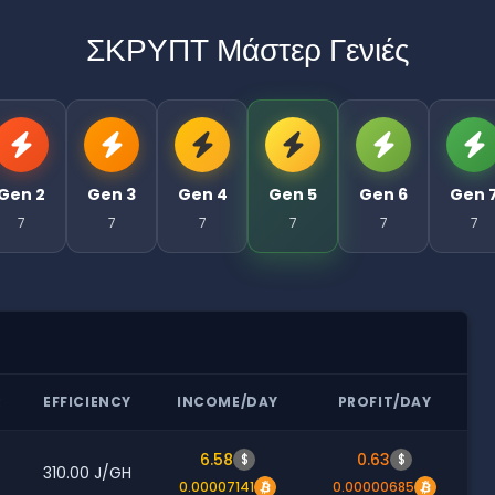
ΣΚΡΥΠΤ Μάστερ Γενιές
Gen 2
Gen 3
Gen 4
Gen 5
Gen 6
Gen 
7
7
7
7
7
7
R
EFFICIENCY
INCOME/DAY
PROFIT/DAY
6.58
0.63
$
$
310.00 J/GH
0.00007141
0.00000685