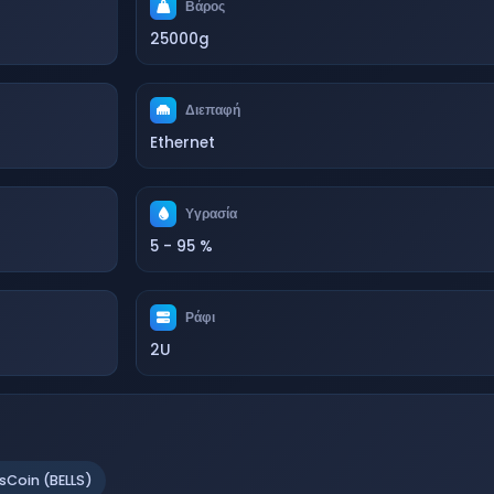
Βάρος
25000g
Διεπαφή
Ethernet
Υγρασία
5 - 95 %
Ράφι
2U
lsCoin (BELLS)