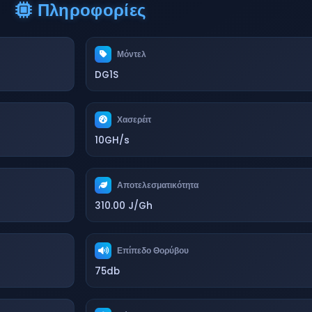
Πληροφορίες
Μόντελ
DG1S
Χασερέιτ
10GH/s
Αποτελεσματικότητα
310.00 J/Gh
Επίπεδο Θορύβου
75db