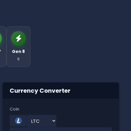
7
Gen 8
8
Currency Converter
Coin