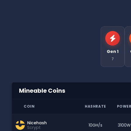
Gen 1
7
Mineable Coins
COIN
HASHRATE
POWE
Nicehash
10GH/s
3100W
Scrypt