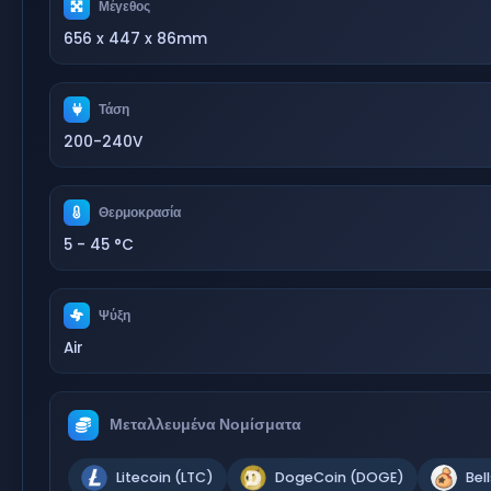
Μέγεθος
656 x 447 x 86mm
Τάση
200-240V
Θερμοκρασία
5 - 45 °C
Ψύξη
Air
Μεταλλευμένα Νομίσματα
Litecoin (LTC)
DogeCoin (DOGE)
Bel