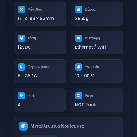
Μέγεθος
Βάρος
171 x 198 x 96mm
2950g
Τάση
Διεπαφή
12VDC
Ethernet / Wifi
Θερμοκρασία
Υγρασία
5 - 35 °C
10 - 90 %
Ψύξη
Ράφι
Air
NOT Rack
Μεταλλευμένα Νομίσματα