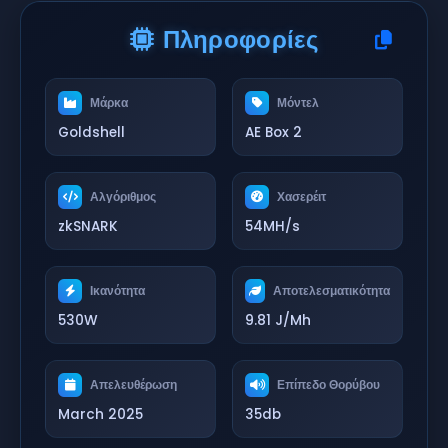
Πληροφορίες
Μάρκα
Μόντελ
Goldshell
AE Box 2
Αλγόριθμος
Χασερέιτ
zkSNARK
54MH/s
Ικανότητα
Αποτελεσματικότητα
530W
9.81 J/Mh
Απελευθέρωση
Επίπεδο Θορύβου
March 2025
35db