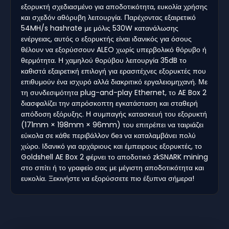
εξορυκτή σχεδιασμένο για αποδοτικότητα, ευκολία χρήσης
και σχεδόν αθόρυβη λειτουργία. Παρέχοντας εξαιρετικό
54MH/s hashrate με μόλις 530W κατανάλωσης
ενέργειας, αυτός ο εξορυκτής είναι ιδανικός για όσους
θέλουν να εξορύσσουν ALEO χωρίς υπερβολικό θόρυβο ή
θερμότητα. Η χαμηλού θορύβου λειτουργία 35dB το
καθιστά εξαιρετική επιλογή για ερασιτέχνες εξορυκτές που
επιθυμούν ένα ισχυρό αλλά διακριτικό εργαλειομηχανή. Με
τη συνδεσιμότητα plug-and-play Ethernet, το AE Box 2
διασφαλίζει την απρόσκοπτη εγκατάσταση και σταθερή
απόδοση εξόρυξης. Η συμπαγής κατασκευή του εξορυκτή
(171mm × 198mm × 96mm) του επιτρέπει να ταιριάζει
εύκολα σε κάθε περιβάλλον без να καταλαμβάνει πολύ
χώρο. Ιδανικό για αρχάριους και έμπειρους εξορυκτές, το
Goldshell AE Box 2 φέρνει το αποδοτικό zkSNARK mining
στο σπίτι ή το γραφείο σας με μέγιστη αποδοτικότητα και
ευκολία. Ξεκινήστε να εξορύσσετε πιο έξυπνα σήμερα!