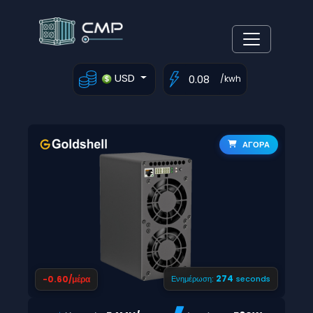
USD
/kwh
ΑΓΟΡΑ
273
-0.60/μέρα
Ενημέρωση:
seconds