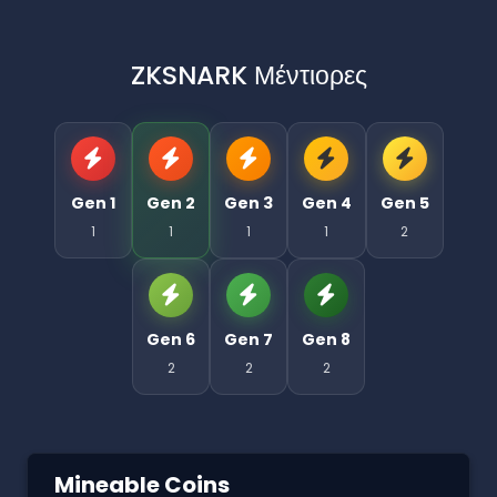
ZKSNARK Μέντιορες
Gen 1
Gen 2
Gen 3
Gen 4
Gen 5
1
1
1
1
2
Gen 6
Gen 7
Gen 8
2
2
2
Mineable Coins