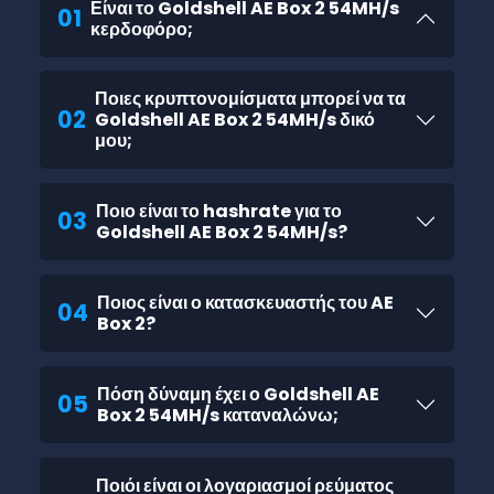
Είναι το Goldshell AE Box 2 54MH/s
01
κερδοφόρο;
Ποιες κρυπτονομίσματα μπορεί να τα
02
Goldshell AE Box 2 54MH/s δικό
μου;
Ποιο είναι το hashrate για το
03
Goldshell AE Box 2 54MH/s?
Ποιος είναι ο κατασκευαστής του AE
04
Box 2?
Πόση δύναμη έχει ο Goldshell AE
05
Box 2 54MH/s καταναλώνω;
Ποιόι είναι οι λογαριασμοί ρεύματος