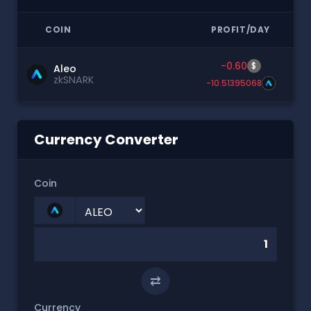
COIN
PROFIT/DAY
-0.60
$
Aleo
zkSNARK
-10.51395068
Currency Converter
Coin
⇄
Currency