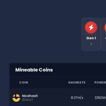
Gen 1
1
Mineable Coins
COIN
HASHRATE
POWE
Nicehash
8.3TH/s
3350W
Blake3