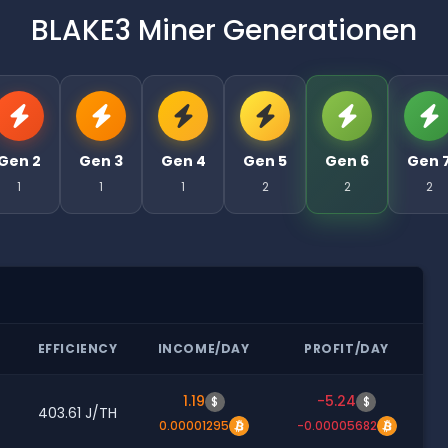
BLAKE3 Miner Generationen
Gen 2
Gen 3
Gen 4
Gen 5
Gen 6
Gen 
1
1
1
2
2
2
R
EFFICIENCY
INCOME/DAY
PROFIT/DAY
1.19
-5.24
$
$
403.61 J/TH
0.00001295
-0.00005682