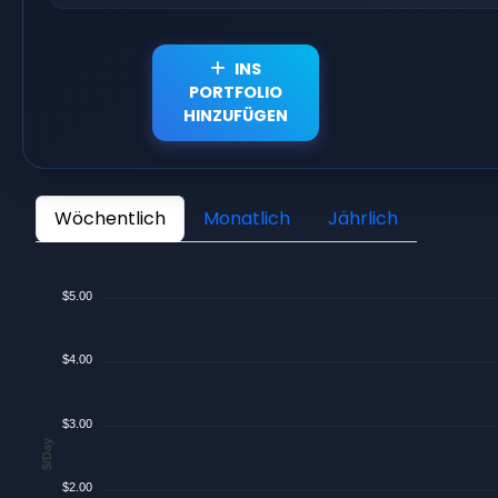
INS
PORTFOLIO
HINZUFÜGEN
Wöchentlich
Monatlich
Jährlich
$5.00
$4.00
$3.00
$/Day
$2.00