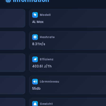
Modell
AL Max
Hashrate
8.3TH/s
Effizienz
403.61 J/Th
Lärmniveau
55db
Gewicht