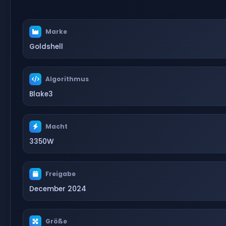
Marke
Goldshell
Algorithmus
Blake3
Macht
3350W
Freigabe
December 2024
Größe