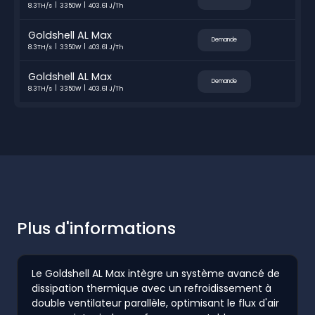
8.3TH/s
3350W
403.61 J/Th
Goldshell AL Max
Demande
8.3TH/s
3350W
403.61 J/Th
Goldshell AL Max
Demande
8.3TH/s
3350W
403.61 J/Th
Plus d'informations
Le Goldshell AL Max intègre un système avancé de
dissipation thermique avec un refroidissement à
double ventilateur parallèle, optimisant le flux d'air