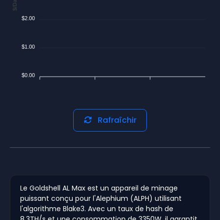
$/Day
$2.00
$1.00
$0.00
Rafraîchir
Le Goldshell AL Max est un appareil de minage
puissant conçu pour l'Alephium (ALPH) utilisant
l'algorithme Blake3. Avec un taux de hash de
8,3TH/s et une consommation de 3350W, il garantit