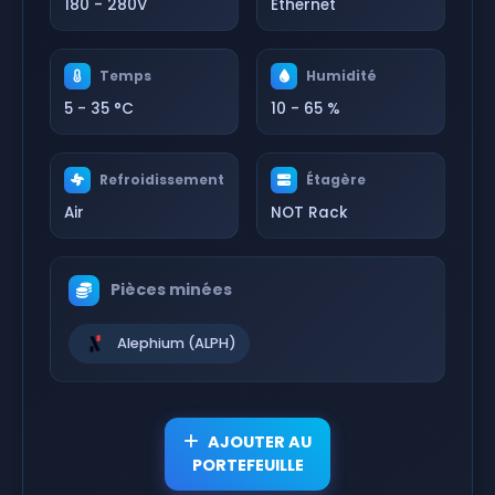
180 - 280V
Ethernet
Temps
Humidité
5 - 35 °C
10 - 65 %
Refroidissement
Étagère
Air
NOT Rack
Pièces minées
Alephium (ALPH)
AJOUTER AU
PORTEFEUILLE