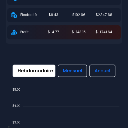
$6.43
$192.96
$2,347.68
Électricité
$-4.77
$-143.15
$-1,741.64
Profit
Hebdomadaire
Mensuel
Annuel
$5.00
$4.00
$3.00