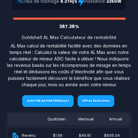
Taux de hachage
8.3TH/s
Puissance
3350W
387.38%
Goldshell AL Max Calculateur de rentabilité
AL Max calcul de rentabilité facilité avec des données en
temps réel : Calculez la valeur de votre AL Max avec notre
calculateur de mineur ASIC facile à utiliser ! Nous indiquons
les revenus basés sur les récompenses de minage en temps
réel et déduisons les coûts d'électricité afin que vous
puissiez facilement découvrir le bénéfice que vous réalisez
chaque jour, mois ou année avec votre mineur.
AJOUTER AU PORTEFEUILLE +
Offres Exclusives
Quotidien
Mensuel
Annuel
$1.66
$49.81
$606.04
Revenu