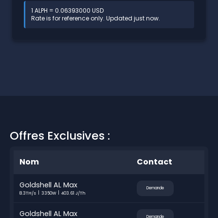
1 ALPH = 0.06393000 USD
Rate is for reference only. Updated just now.
Offres Exclusives :
Nom
Contact
Goldshell AL Max
Demande
8.3TH/s
3350W
403.61 J/Th
Goldshell AL Max
Demande