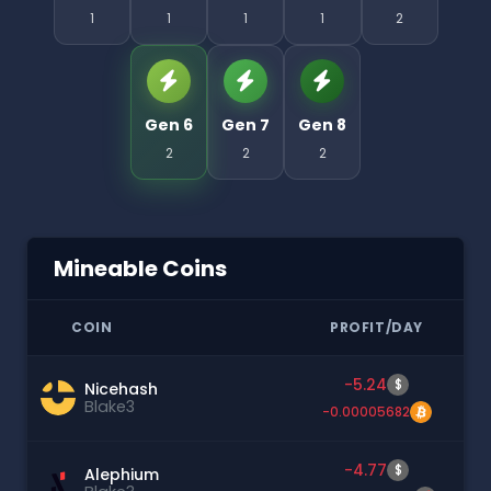
1
1
1
1
2
Gen 6
Gen 7
Gen 8
2
2
2
Mineable Coins
COIN
PROFIT/DAY
-5.24
$
Nicehash
Blake3
-0.00005682
-4.77
$
Alephium