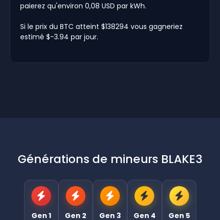
paierez qu'environ 0,08 USD par kWh.
Si le prix du BTC atteint $138294 vous gagneriez
estimé $-3.94 par jour.
Générations de mineurs BLAKE3
Gen 1
Gen 2
Gen 3
Gen 4
Gen 5