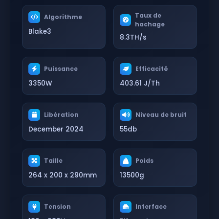
Taux de
Algorithme
hachage
Blake3
8.3TH/s
Puissance
Efficacité
3350W
403.61 J/Th
Libération
Niveau de bruit
December 2024
55db
Taille
Poids
264 x 200 x 290mm
13500g
Tension
Interface