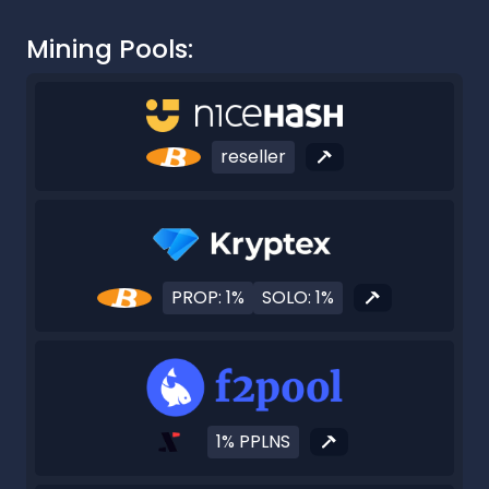
Mining Pools:
reseller
PROP: 1%
SOLO: 1%
1% PPLNS