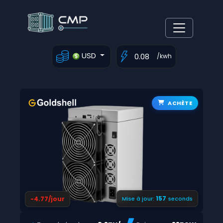
USD
/kwh
ACHÈTE
156
-4.77/jour
Mise à jour:
seconds