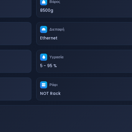
Βάρος
8500g
Διεπαφή
Ethernet
Υγρασία
5 - 95 %
Ράφι
NOT Rack