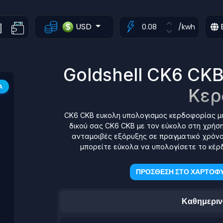
USD
/kwh
Goldshell CK6 CK
Α
Κερ
CK6 CKB ευκολη υπολογισμος κερδοφορίας με
δικού σας CK6 CKB με τον εύκολο στη χρήση
ανταμοιβές εξόρυξης σε πραγματικό χρόνο
μπορείτε εύκολα να υπολογίσετε το κέρδ
ΠΡΟΣΘΕΣΗ ΣΤΟ ΧΑΡΤΟΦΥ
Καθημεριν