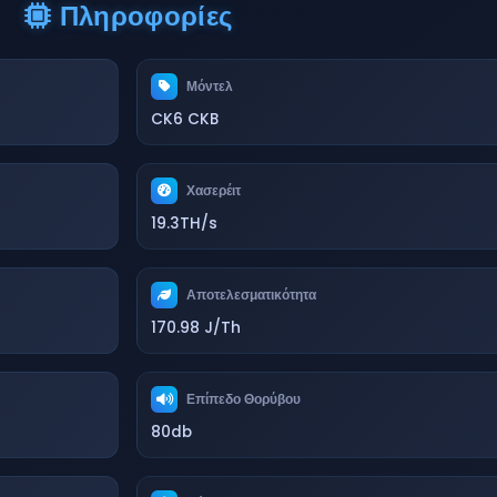
Πληροφορίες
Μόντελ
CK6 CKB
Χασερέιτ
19.3TH/s
Αποτελεσματικότητα
170.98 J/Th
Επίπεδο Θορύβου
80db