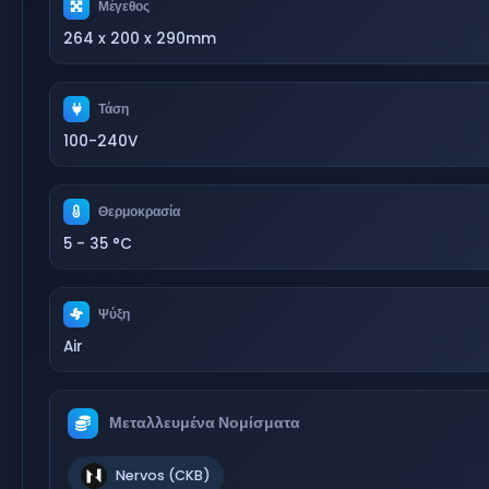
Μέγεθος
264 x 200 x 290mm
Τάση
100-240V
Θερμοκρασία
5 - 35 °C
Ψύξη
Air
Μεταλλευμένα Νομίσματα
Nervos (CKB)