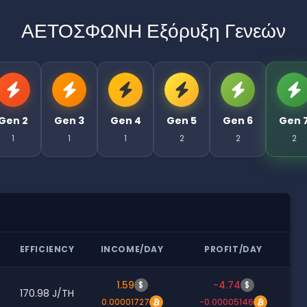
ΑΕΤΟΣΦΩΝΗ Εξόρυξη Γενεών
Gen 2
Gen 3
Gen 4
Gen 5
Gen 6
Gen 
1
1
1
2
2
2
EFFICIENCY
INCOME/DAY
PROFIT/DAY
1.59
-4.74
$
$
170.98 J/TH
0.00001727
-0.00005146