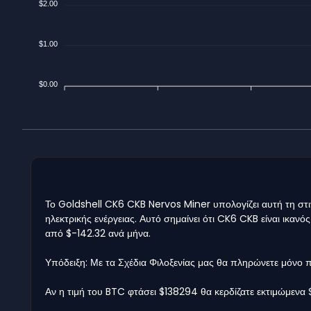
$2.00
$1.00
$0.00
Το Goldshell CK6 CKB Nervos Miner υπολογίζει αυτή τη στι
ηλεκτρικής ενέργειας. Αυτό σημαίνει ότι CK6 CKB είναι ικαν
από $-142.32 ανά μήνα.
Υπόδειξη: Με τα Σχέδια Φιλοξενίας μας θα πληρώνετε μόνο
Αν η τιμή του BTC φτάσει $138294 θα κερδίζατε εκτιμώμενα 