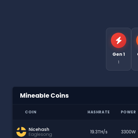
Gen 1
1
Mineable Coins
COIN
HASHRATE
POWER
Nicehash
19.3TH/s
3300W
Eaglesong