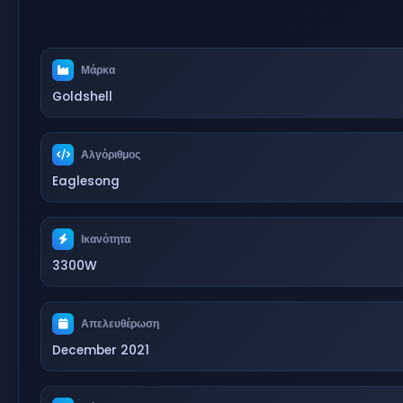
Μάρκα
Goldshell
Αλγόριθμος
Eaglesong
Ικανότητα
3300W
Απελευθέρωση
December 2021