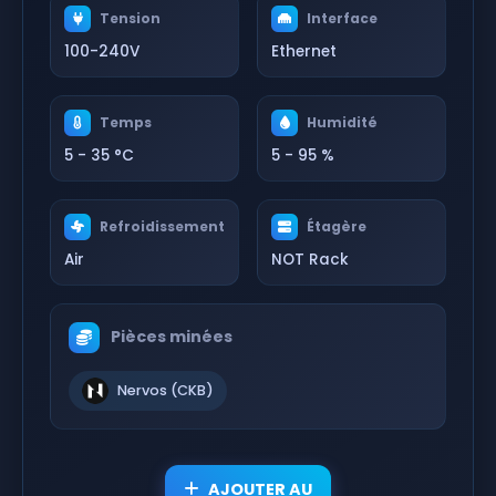
Tension
Interface
100-240V
Ethernet
Temps
Humidité
5 - 35 °C
5 - 95 %
Refroidissement
Étagère
Air
NOT Rack
Pièces minées
Nervos (CKB)
AJOUTER AU