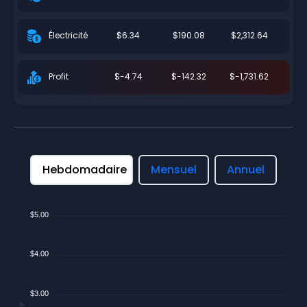
$6.34
$190.08
$2,312.64
Électricité
$-4.74
$-142.32
$-1,731.62
Profit
Hebdomadaire
Mensuel
Annuel
$5.00
$4.00
$3.00