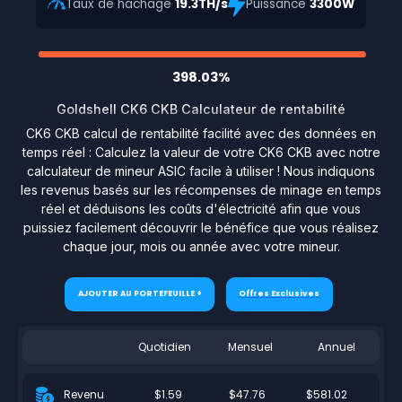
Taux de hachage
19.3TH/s
Puissance
3300W
398.03%
Goldshell CK6 CKB Calculateur de rentabilité
CK6 CKB calcul de rentabilité facilité avec des données en
temps réel : Calculez la valeur de votre CK6 CKB avec notre
calculateur de mineur ASIC facile à utiliser ! Nous indiquons
les revenus basés sur les récompenses de minage en temps
réel et déduisons les coûts d'électricité afin que vous
puissiez facilement découvrir le bénéfice que vous réalisez
chaque jour, mois ou année avec votre mineur.
AJOUTER AU PORTEFEUILLE +
Offres Exclusives
Quotidien
Mensuel
Annuel
$1.59
$47.76
$581.02
Revenu