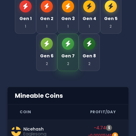
Gen 1
Gen 2
Gen 3
Gen 4
Gen 5
1
1
1
1
2
Gen 6
Gen 7
Gen 8
2
2
2
Mineable Coins
COIN
PROFIT/DAY
-4.74
$
Nicehash
Eaglesong
-0.00005146