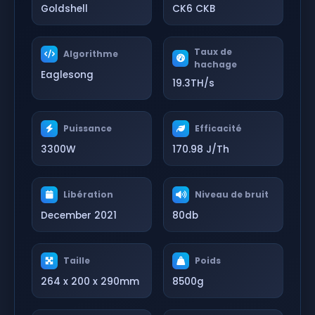
Goldshell
CK6 CKB
Taux de
Algorithme
hachage
Eaglesong
19.3TH/s
Puissance
Efficacité
3300W
170.98 J/Th
Libération
Niveau de bruit
December 2021
80db
Taille
Poids
264 x 200 x 290mm
8500g