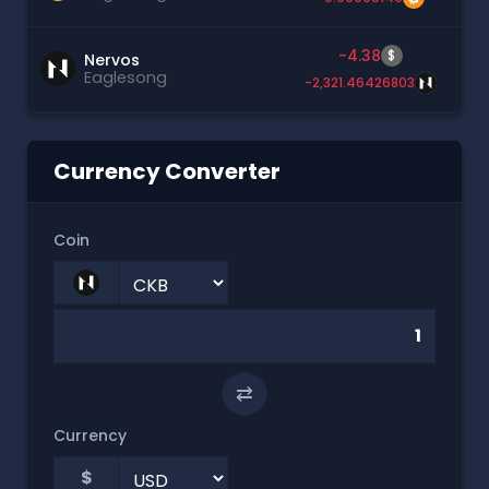
-4.38
$
Nervos
Eaglesong
-2,321.46426803
Currency Converter
Coin
⇄
Currency
$