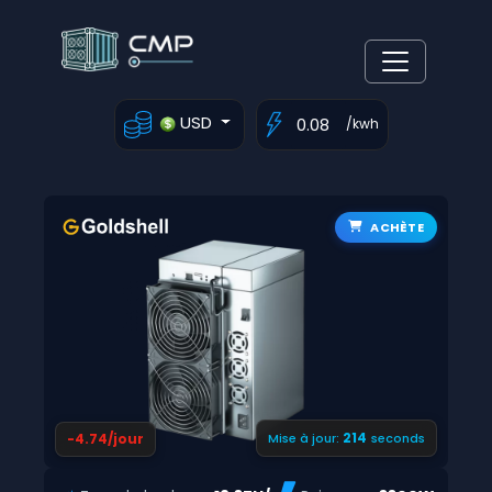
USD
/kwh
ACHÈTE
213
-4.74/jour
Mise à jour:
seconds