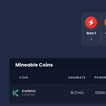
Gen 1
2
Mineable Coins
COIN
HASHRATE
POWE
Kadena
16.2TH/s
1330W
KADENA