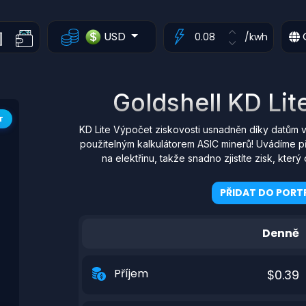
USD
/kwh
Goldshell KD Lit
T
KD Lite Výpočet ziskovosti usnadněn díky datům v
použitelným kalkulátorem ASIC minerů! Uvádíme p
na elektřinu, takže snadno zjistíte zisk, kt
PŘIDAT DO PORTF
Denně
Příjem
$0.39