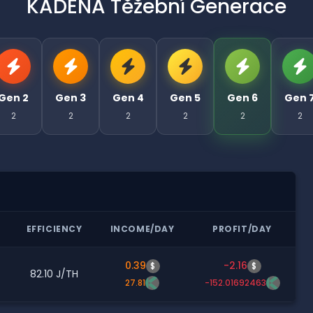
KADENA Těžební Generace
Gen 2
Gen 3
Gen 4
Gen 5
Gen 6
Gen 
2
2
2
2
2
2
R
EFFICIENCY
INCOME/DAY
PROFIT/DAY
0.39
-2.16
$
$
82.10 J/TH
27.81
-152.01692463