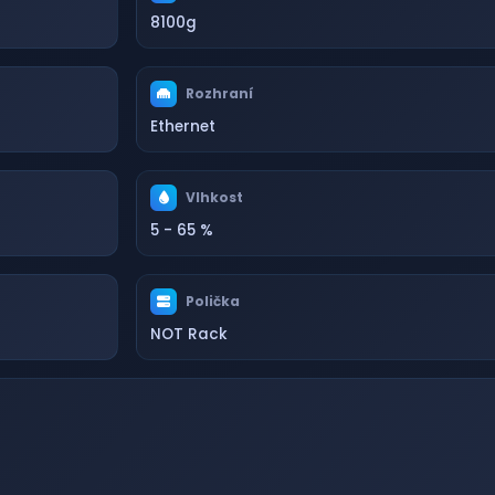
8100g
Rozhraní
Ethernet
Vlhkost
5 - 65 %
Polička
NOT Rack