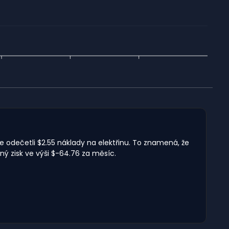
me odečetli $2.55 náklady na elektřinu. To znamená, že
ný zisk ve výši $-64.76 za měsíc.