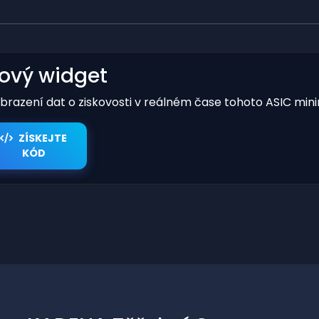
kový widget
obrazení dat o ziskovosti v reálném čase tohoto ASIC mini
ZÍSKEJTE
KÓD