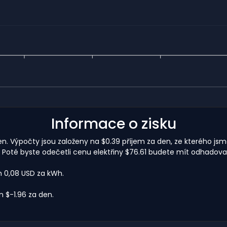
Informace o zisku
 den. Výpočty jsou založeny na $0.39 příjem za den, ze kterého js
. Poté byste odečetli cenu elektřiny $76.61 budete mít odhadova
m 0,08 USD za kWh.
 $-1.96 za den.