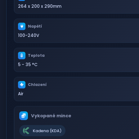
264 x 200 x 290mm
Napětí
100-240V
Teplota
5 - 35 °C
Chlazení
Air
Vykopané mince
Kadena (KDA)