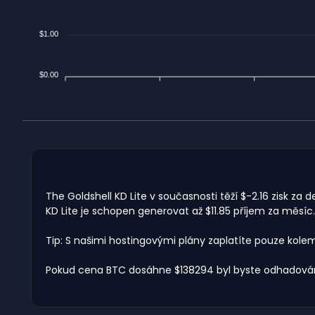
$1.00
$0.00
The Goldshell KD Lite v současnosti těží $-2.16 zisk za
KD Lite je schopen generovat až $11.85 příjem za měsíc
Tip: S našimi hostingovými plány zaplatíte pouze kole
Pokud cena BTC dosáhne $138294 byl byste odhadován