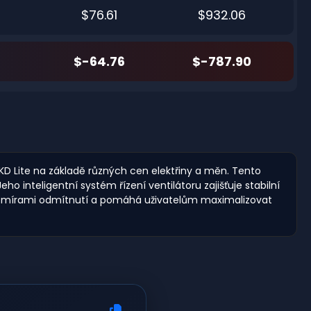
$76.61
$932.06
$-64.76
$-787.90
 KD Lite na základě různých cen elektřiny a měn. Tento
o inteligentní systém řízení ventilátoru zajišťuje stabilní
ními mírami odmítnutí a pomáhá uživatelům maximalizovat