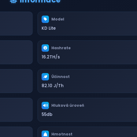
Model
KD Lite
Hashrate
16.2TH/s
Účinnost
82.10 J/Th
Hluková úroveň
55db
Hmotnost