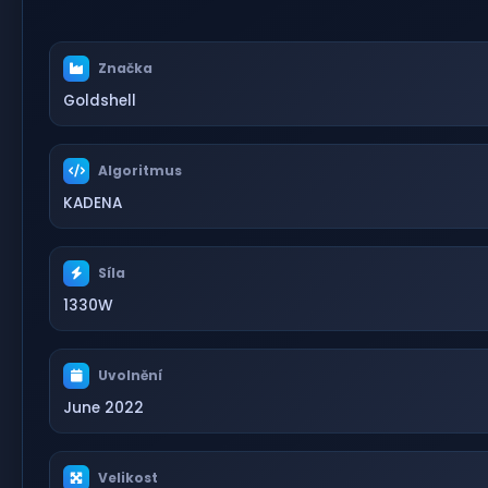
Značka
Goldshell
Algoritmus
KADENA
Síla
1330W
Uvolnění
June 2022
Velikost