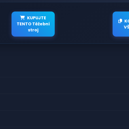
KUPUJTE
K
TENTO Těžební
V
stroj