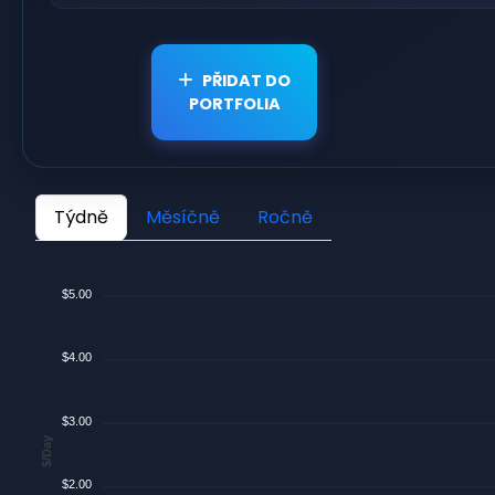
PŘIDAT DO
PORTFOLIA
Týdně
Měsíčně
Ročně
$5.00
$4.00
$3.00
$/Day
$2.00