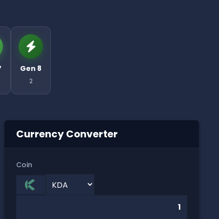
7
Gen 8
2
Currency Converter
Coin