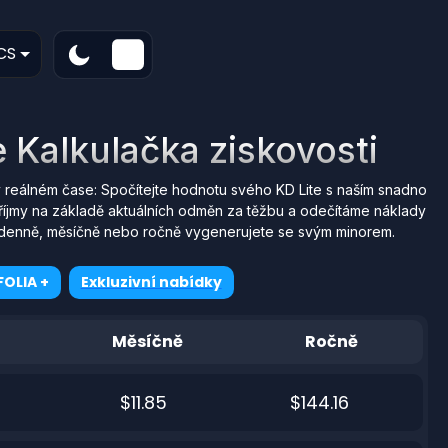
CS
e Kalkulačka ziskovosti
 reálném čase: Spočítejte hodnotu svého KD Lite s naším snadno
říjmy na základě aktuálních odměn za těžbu a odečítáme náklady
erý denně, měsíčně nebo ročně vygenerujete se svým minorem.
OLIA +
Exkluzivní nabídky
Měsíčně
Ročně
$11.85
$144.16