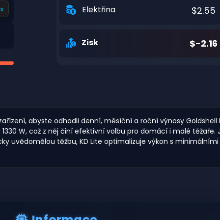
Elektřina
$2.55
s
Zisk
$-2.16
zařízení, abyste odhadli denní, měsíční a roční výnosy Goldshell
30 W, což z něj činí efektivní volbu pro domácí i malé těžaře. Jeh
eticky uvědomělou těžbu, KD Lite optimalizuje výkon s minimál
Informace