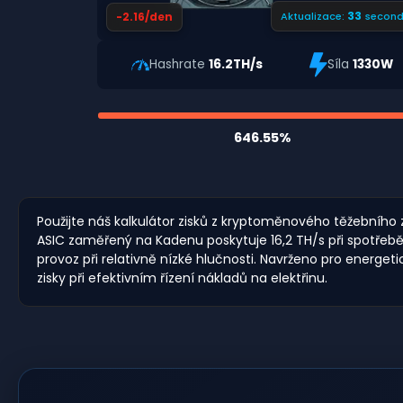
32
-2.16/den
Aktualizace:
second
Hashrate
16.2TH/s
Síla
1330W
646.55%
Použijte náš kalkulátor zisků z kryptoměnového těžebního 
ASIC zaměřený na Kadenu poskytuje 16,2 TH/s při spotřebě 13
provoz při relativně nízké hlučnosti. Navrženo pro energ
zisky při efektivním řízení nákladů na elektřinu.