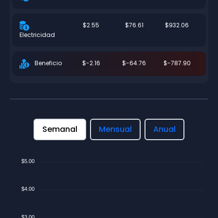
$2.55
$76.61
$932.06
Electricidad
$-2.16
$-64.76
$-787.90
Beneficio
Semanal
Mensual
Anual
$5.00
$4.00
$3.00