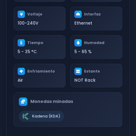
Voltaje
Interfaz
100-240V
Ethernet
Tiempo
Humedad
5 - 35 °C
5 - 65 %
Enfriamiento
Estante
Air
NOT Rack
Monedas minadas
Kadena (KDA)