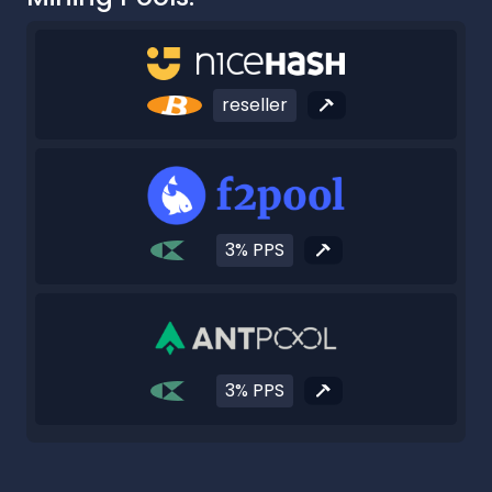
reseller
3% PPS
3% PPS