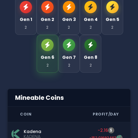
Gen 1
Gen 2
Gen 3
Gen 4
Gen 5
2
2
2
2
2
Gen 6
Gen 7
Gen 8
2
2
2
Mineable Coins
COIN
PROFIT/DAY
-2.16
$
Kadena
KADENA
-152.01692463