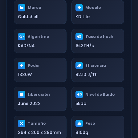
Marca
Modelo
Goldshell
KD Lite
Algoritmo
Tasa de hash
KADENA
16.2TH/s
Poder
Eficiencia
1330W
82.10 J/Th
Liberación
Nivel de Ruido
June 2022
55db
Tamaño
Peso
264 x 200 x 290mm
8100g