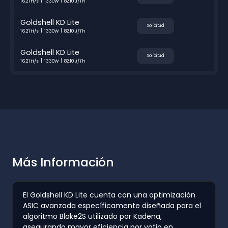
16.2TH/s
1330W
82.10 J/Th
Goldshell KD Lite
Solicitud
16.2TH/s
1330W
82.10 J/Th
Goldshell KD Lite
Solicitud
16.2TH/s
1330W
82.10 J/Th
Más Información
El Goldshell KD Lite cuenta con una optimización
ASIC avanzada específicamente diseñada para el
algoritmo Blake2S utilizado por Kadena,
asegurando mayor eficiencia por vatio en