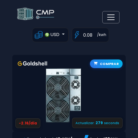
USD
/kwh
COMPRAR
278
-2.16/día
Actualizar:
seconds