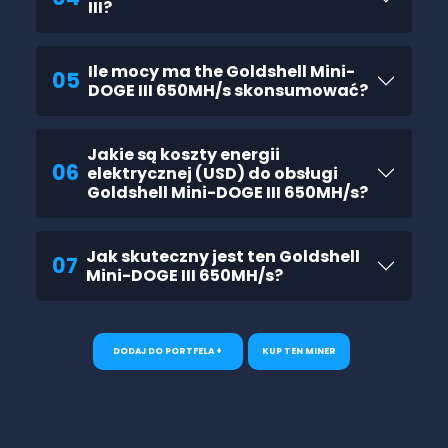
III?
Ile mocy ma the Goldshell Mini-
05
DOGE III 650MH/s skonsumować?
Jakie są koszty energii
06
elektrycznej (USD) do obsługi
Goldshell Mini-DOGE III 650MH/s?
Jak skuteczny jest ten Goldshell
07
Mini-DOGE III 650MH/s?
DODAJ DO PORTFELA +
KUP TEN MINER