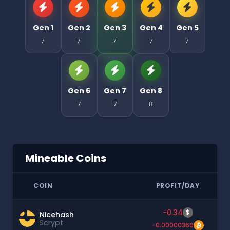
Gen 1
Gen 2
Gen 3
Gen 4
Gen 5
7
7
7
7
7
Gen 6
Gen 7
Gen 8
7
7
8
Mineable Coins
COIN
PROFIT/DAY
-0.34
$
Nicehash
Scrypt
-0.00000369