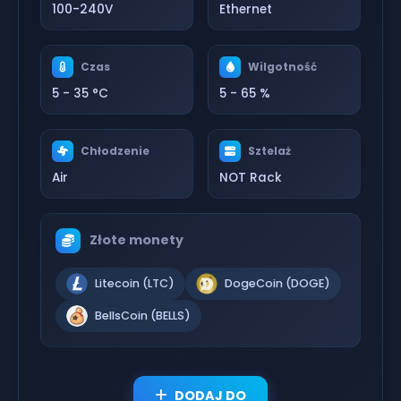
100-240V
Ethernet
Czas
Wilgotność
5 - 35 °C
5 - 65 %
Chłodzenie
Sztelaż
Air
NOT Rack
Złote monety
Litecoin (LTC)
DogeCoin (DOGE)
BellsCoin (BELLS)
DODAJ DO