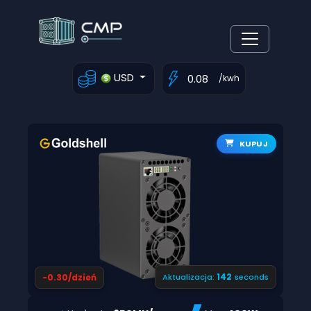
USD
/kwh
KUPUJ
141
-0.30/dzień
Aktualizacja:
seconds