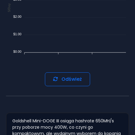
$/Day
$2.00
$1.00
$0.00
Odśwież
Goldshell Mini-DOGE III osiąga hashrate 650MH/s
przy poborze mocy 400W, co czyni go
kompaktowym, ale wydajnym wyborem do kopania