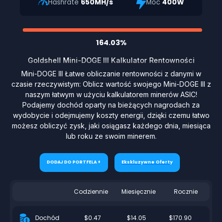
Hashrate
650MH/s
Moc
400W
164.03%
Goldshell Mini-DOGE III Kalkulator Rentowności
Mini-DOGE III Łatwe obliczanie rentowności z danymi w
czasie rzeczywistym: Oblicz wartość swojego Mini-DOGE III z
naszym łatwym w użyciu kalkulatorem minerów ASIC!
Podajemy dochód oparty na bieżących nagrodach za
wydobycie i odejmujemy koszty energii, dzięki czemu łatwo
możesz obliczyć zysk, jaki osiągasz każdego dnia, miesiąca
lub roku ze swoim minerem.
DODAJ DO PORTFELA +
Ekskluzywne Oferty
Codziennie
Miesięcznie
Rocznie
$0.47
$14.05
$170.90
Dochód