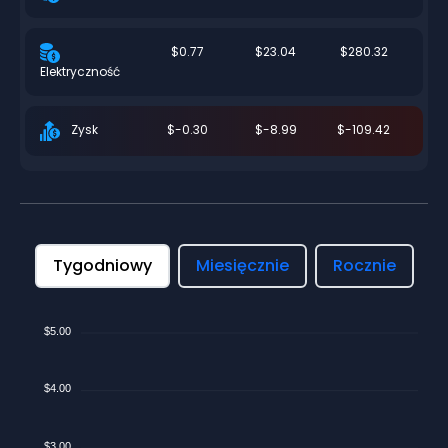
$0.77
$23.04
$280.32
Elektryczność
$-0.30
$-8.99
$-109.42
Zysk
Tygodniowy
Miesięcznie
Rocznie
$5.00
$4.00
$3.00