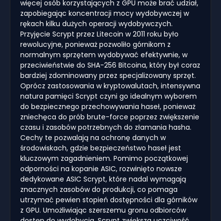
więcej osób korzystających z GPU może brać udział,
zapobiegając koncentracji mocy wydobywczej w
rękach kilku dużych operacji wydobywczych.
Przyjęcie Scrypt przez Litecoin w 2011 roku było
rewolucyjne, ponieważ pozwoliło górnikom z
normalnym sprzętem wydobywać efektywnie, w
przeciwieństwie do SHA-256 Bitcoina, który był coraz
bardziej zdominowany przez specjalizowany sprzęt.
Oprócz zastosowania w kryptowalutach, intensywna
natura pamięci Scrypt czyni go idealnym wyborem
do bezpiecznego przechowywania haseł, ponieważ
zniechęca do prób brute-force poprzez zwiększenie
czasu i zasobów potrzebnych do złamania hasha.
Cechy te pozwalają na ochronę danych w
środowiskach, gdzie bezpieczeństwo haseł jest
kluczowym zagadnieniem. Pomimo początkowej
odporności na kopanie ASIC, rozwinięto nowsze
dedykowane ASIC Scrypt, które nadal wymagają
znacznych zasobów do produkcji, co pomaga
utrzymać pewien stopień dostępności dla górników
z GPU. Umożliwiając szerszemu gronu odbiorców
dostęp do wydobycia, Scrypt zwiększa uczciwość