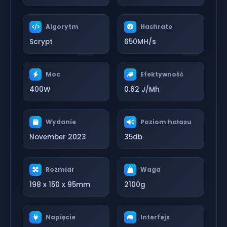
Algorytm
Hashrate
Scrypt
650MH/s
Moc
Efektywność
400W
0.62 J/Mh
Wydanie
Poziom hałasu
November 2023
35db
Rozmiar
Waga
198 x 150 x 95mm
2100g
Napięcie
Interfejs