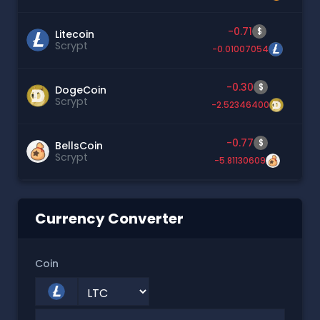
-0.71
$
Litecoin
Scrypt
-0.01007054
-0.30
$
DogeCoin
Scrypt
-2.52346400
-0.77
$
BellsCoin
Scrypt
-5.81130609
Currency Converter
Coin