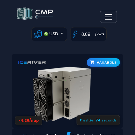
USD
/kwh
VÁSÁROLJ
73
-4.26/nap
Frissítés:
seconds