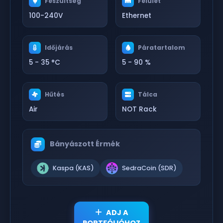
Feszültség
Felület
100-240V
Ethernet
Időjárás
Páratartalom
5 - 35 °C
5 - 90 %
Hűtés
Tálca
Air
NOT Rack
Bányászott Érmék
Kaspa (KAS)
SedraCoin (SDR)
ADJ A
PORTFÓLIÓHOZ