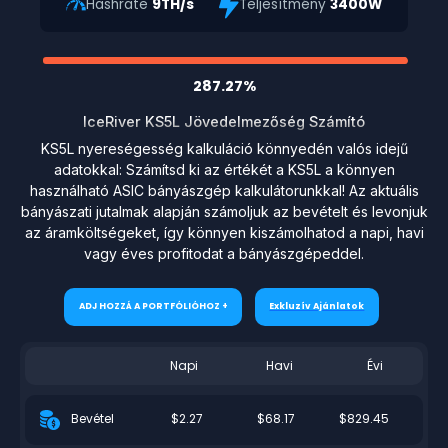
Hashrate
9TH/s
Teljesítmény
3400W
287.27%
IceRiver KS5L Jövedelmezőség Számító
KS5L nyereségesség kalkuláció könnyedén valós idejű
adatokkal: Számítsd ki az értékét a KS5L a könnyen
használható ASIC bányászgép kalkulátorunkkal! Az aktuális
bányászati jutalmak alapján számoljuk az bevételt és levonjuk
az áramköltségeket, így könnyen kiszámolhatod a napi, havi
vagy éves profitodat a bányászgépeddel.
ADJ HOZZÁ A PORTFÓLIÓHOZ +
Exkluzív Ajánlatok
Napi
Havi
Évi
$2.27
$68.17
$829.45
Bevétel