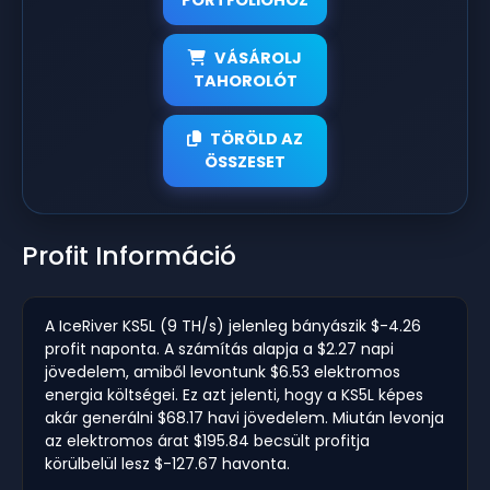
VÁSÁROLJ
TAHOROLÓT
TÖRÖLD AZ
ÖSSZESET
Profit Információ
A IceRiver KS5L (9 TH/s) jelenleg bányászik $-4.26
profit naponta. A számítás alapja a $2.27 napi
jövedelem, amiből levontunk $6.53 elektromos
energia költségei. Ez azt jelenti, hogy a KS5L képes
akár generálni $68.17 havi jövedelem. Miután levonja
az elektromos árat $195.84 becsült profitja
körülbelül lesz $-127.67 havonta.