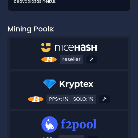
beavatkozás nélkül.
Mining Pools:
reseller
PPS+: 1%
SOLO: 1%