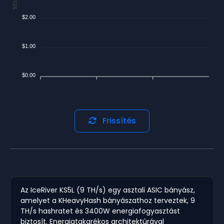
$/Day
$2.00
$1.00
$0.00
Frissítés
Az IceRiver KS5L (9 TH/s) egy asztali ASIC bányász,
amelyet a KHeavyHash bányászathoz terveztek, 9
TH/s hashratet és 3400W energiafogyasztást
biztosít. Energiatakarékos architektúrával