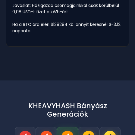
Javaslat: Házigazda csomagjainkkal csak körülbelül
0,08 USD-t fizet a kWh-ért.
Ha a BTC ára eléri $138294 kb. annyit keresnél $-3.12
naponta.
KHEAVYHASH Bányász
Generációk