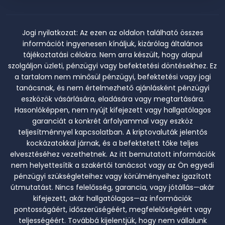
Jogi nyilatkozat:
Az ezen az oldalon található összes
információt ingyenesen kínáljuk, kizárólag általános
tájékoztatási célokra. Nem arra készült, hogy alapul
szolgáljon üzleti, pénzügyi vagy befektetési döntésekhez. Ez
a tartalom nem minősül pénzügyi, befektetési vagy jogi
tanácsnak, és nem értelmezhető ajánlásként pénzügyi
eszközök vásárlására, eladására vagy megtartására.
Hasonlóképpen, nem nyújt kifejezett vagy hallgatólagos
garanciát a konkrét árfolyammal vagy eszköz
teljesítménnyel kapcsolatban. A kriptovaluták jelentős
kockázatokkal járnak, és a befektetett tőke teljes
elvesztéséhez vezethetnek. Az itt bemutatott információk
nem helyettesítik a szakértői tanácsot vagy az Ön egyedi
pénzügyi szükségleteihez vagy körülményeihez igazított
útmutatást. Nincs felelősség, garancia, vagy jótállás—akár
kifejezett, akár hallgatólagos—az információk
pontosságáért, időszerűségéért, megfelelőségéért vagy
teljességéért. Továbbá kijelentjük, hogy nem vállalunk