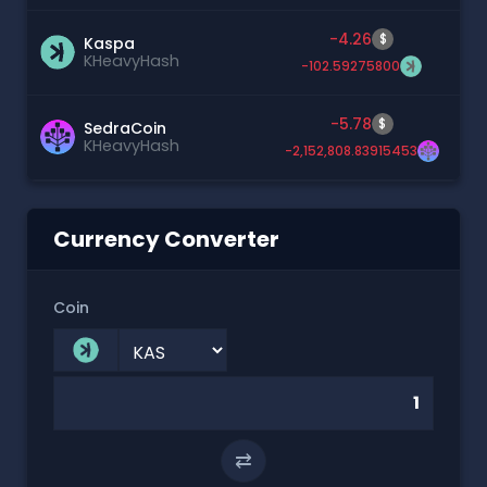
-4.26
$
Kaspa
KHeavyHash
-102.59275800
-5.78
$
SedraCoin
KHeavyHash
-2,152,808.83915453
Currency Converter
Coin
⇄