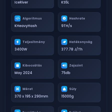
IceRiver
KS5L
Algoritmus
Hashrate
KHeavyHash
9TH/s
Teljesítmény
Hatékonyság
3400W
377.78 J/Th
Kibocsátás
Zajszint
May 2024
75db
Méret
Súly
370 x 195 x 290mm
15000g