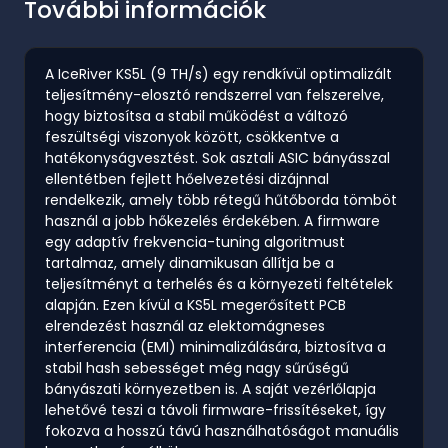
További információk
A IceRiver KS5L (9 TH/s) egy rendkívül optimalizált
teljesítmény-elosztó rendszerrel van felszerelve,
hogy biztosítsa a stabil működést a változó
feszültségi viszonyok között, csökkentve a
hatékonyságvesztést. Sok asztali ASIC bányásszal
ellentétben fejlett hőelvezetési dizájnnal
rendelkezik, amely több rétegű hűtőborda tömböt
használ a jobb hőkezelés érdekében. A firmware
egy adaptív frekvencia-tuning algoritmust
tartalmaz, amely dinamikusan állítja be a
teljesítményt a terhelés és a környezeti feltételek
alapján. Ezen kívül a KS5L megerősített PCB
elrendezést használ az elektomágneses
interferencia (EMI) minimalizálására, biztosítva a
stabil hash sebességet még nagy sűrűségű
bányászati környezetben is. A saját vezérlőlapja
lehetővé teszi a távoli firmware-frissítéseket, így
fokozva a hosszú távú használhatóságot manuális