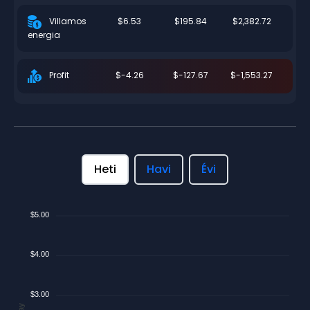
$6.53
$195.84
$2,382.72
Villamos
energia
$-4.26
$-127.67
$-1,553.27
Profit
Heti
Havi
Évi
$5.00
$4.00
$3.00