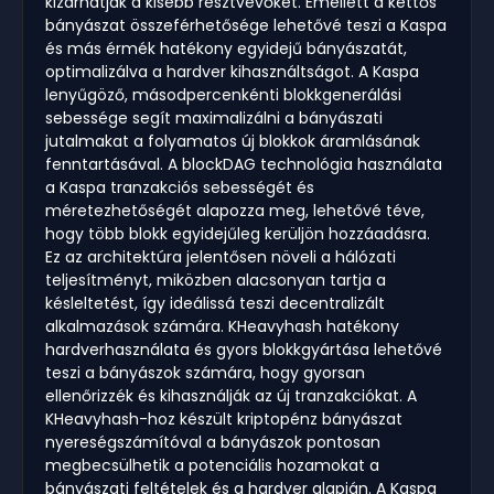
kizárhatják a kisebb résztvevőket. Emellett a kettős
bányászat összeférhetősége lehetővé teszi a Kaspa
és más érmék hatékony egyidejű bányászatát,
optimalizálva a hardver kihasználtságot. A Kaspa
lenyűgöző, másodpercenkénti blokkgenerálási
sebessége segít maximalizálni a bányászati
jutalmakat a folyamatos új blokkok áramlásának
fenntartásával. A blockDAG technológia használata
a Kaspa tranzakciós sebességét és
méretezhetőségét alapozza meg, lehetővé téve,
hogy több blokk egyidejűleg kerüljön hozzáadásra.
Ez az architektúra jelentősen növeli a hálózati
teljesítményt, miközben alacsonyan tartja a
késleltetést, így ideálissá teszi decentralizált
alkalmazások számára. KHeavyhash hatékony
hardverhasználata és gyors blokkgyártása lehetővé
teszi a bányászok számára, hogy gyorsan
ellenőrizzék és kihasználják az új tranzakciókat. A
KHeavyhash-hoz készült kriptopénz bányászat
nyereségszámítóval a bányászok pontosan
megbecsülhetik a potenciális hozamokat a
bányászati feltételek és a hardver alapján. A Kaspa