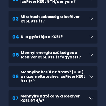
IceRiver KS5L 9TH/s enyém?
Mi a hash sebesség a IceRiver
03
KS5L 9TH/s?
04
Ki a gyártója a KS5L?
Mennyi energia szükséges a
05
IceRiver KS5L 9TH/s fogyaszt?
Mennyibe kerül az áram? (USD)
06
az üzemeltetéshez IceRiver KS5L
9TH/s?
Mennyire hatékony a IceRiver
07
KS5L 9TH/s?