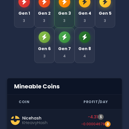
Gen 1
Gen 2
Gen 3
Gen 4
Gen 5
3
3
3
3
3
Gen 6
Gen 7
Gen 8
3
4
4
Mineable Coins
COIN
PROFIT/DAY
-4.31
$
Nicehash
KHeavyHash
-0.00004678