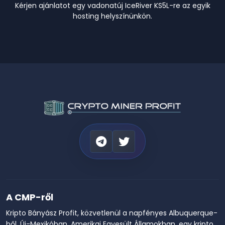
Kérjen ajánlatot egy vadonatúj IceRiver KS5L-re az egyik
hosting helyszínünkön.
A CMP-ről
Kripto Bányász Profit, közvetlenül a napfényes Albuquerque-
ből, Új-Mexikóban, Amerikai Egyesült Államokban, egy kripto