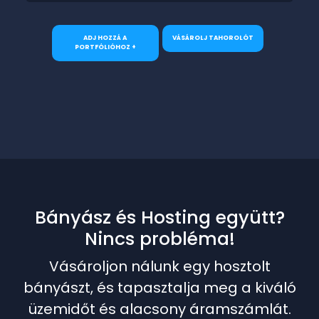
ADJ HOZZÁ A
VÁSÁROLJ TAHOROLÓT
PORTFÓLIÓHOZ +
Bányász és Hosting együtt?
Nincs probléma!
Vásároljon nálunk egy hosztolt
bányászt, és tapasztalja meg a kiváló
üzemidőt és alacsony áramszámlát.