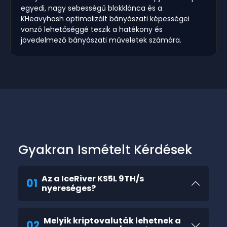
egyedi, nagy sebességű blokklánca és a
KHeavyhash optimalizált bányászati képességei
vonzó lehetőséggé teszik a hatékony és
jövedelmező bányászati műveletek számára.
Gyakran Ismételt Kérdések
Az a IceRiver KS5L 9TH/s
01
nyereséges?
Melyik kriptovaluták lehetnek a
02