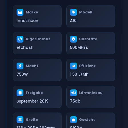
Marke
Modell
Innosilicon
A10
Algorithmus
Hashrate
etchash
500MH/s
Macht
Effizienz
750W
1.50 J/Mh
Freigabe
Lärmniveau
September 2019
75db
Größe
Gewicht