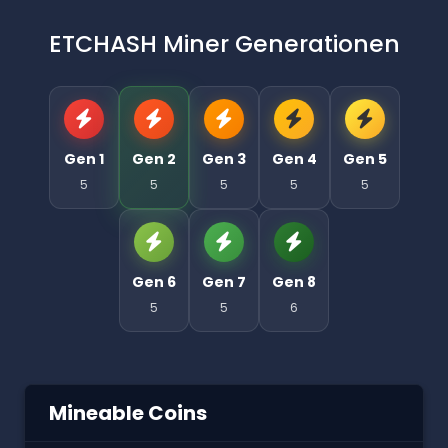
ETCHASH Miner Generationen
Gen 1
Gen 2
Gen 3
Gen 4
Gen 5
5
5
5
5
5
Gen 6
Gen 7
Gen 8
5
5
6
Mineable Coins