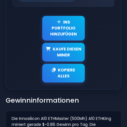
INS
PORTFOLIO
HINZUFÜGEN
KAUFE DIESEN
MINER
KOPIERE
ALLES
Gewinninformationen
Die Innosilicon A10 ETHMaster (500Mh) A10 ETHKing
miniert gerade $-0.86 Gewinn pro Tag. Die