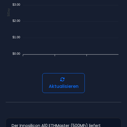
$3.00
$/Day
$2.00
$1.00
$0.00
Aktualisieren
Der Innosilicon A10 ETHMaster (500Mh) liefert