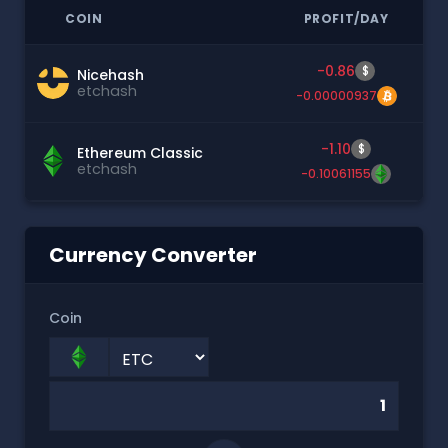
COIN
PROFIT/DAY
-0.86
$
Nicehash
etchash
-0.00000937
-1.10
$
Ethereum Classic
etchash
-0.10061155
Currency Converter
Coin