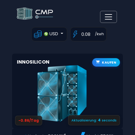
USD
/kwh
INNOSILICON
KAUFEN
3
-0.86/Tag
Aktualisierung:
seconds