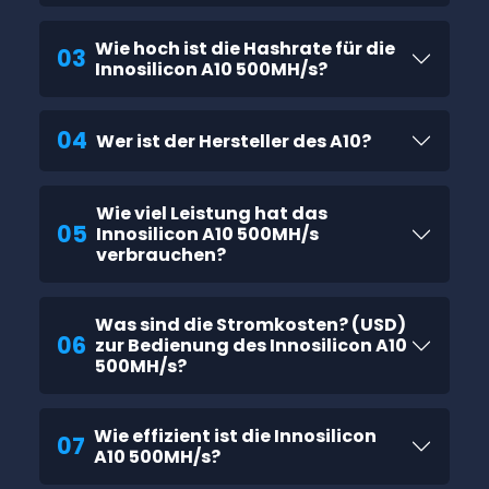
Wie hoch ist die Hashrate für die
03
Innosilicon A10 500MH/s?
04
Wer ist der Hersteller des A10?
Wie viel Leistung hat das
05
Innosilicon A10 500MH/s
verbrauchen?
Was sind die Stromkosten? (USD)
06
zur Bedienung des Innosilicon A10
500MH/s?
Wie effizient ist die Innosilicon
07
A10 500MH/s?