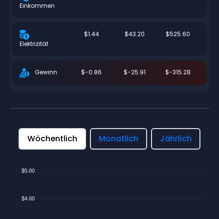
Einkommen
$1.44
$43.20
$525.60
Elektrizität
$-0.86
$-25.91
$-315.28
Gewinn
Wöchentlich
Monatlich
Jährlich
$5.00
$4.00