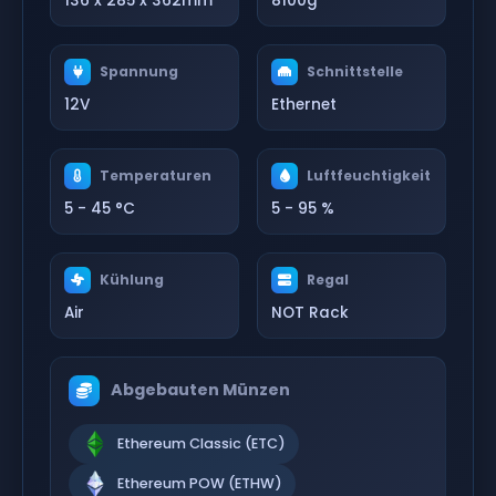
136 x 285 x 362mm
8100g
Spannung
Schnittstelle
12V
Ethernet
Temperaturen
Luftfeuchtigkeit
5 - 45 °C
5 - 95 %
Kühlung
Regal
Air
NOT Rack
Abgebauten Münzen
Ethereum Classic (ETC)
Ethereum POW (ETHW)