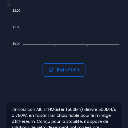
$/Day
$2.00
$1.00
$0.00
Rafraîchir
L'Innosilicon A10 ETHMaster (500Mh) délivre 500MH/s
à 750W, en faisant un choix fiable pour le minage
d'Ethereum. Conçu pour la stabilité, il dispose de
solutions de refroidissement optimisées pour