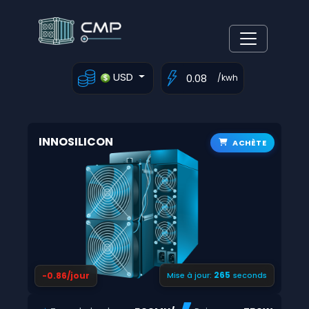
USD
/kwh
INNOSILICON
ACHÈTE
264
-0.86/jour
Mise à jour:
seconds