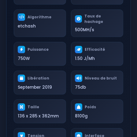
Taux de
Algorithme
hachage
etchash
500MH/s
Puissance
Efficacité
750W
1.50 J/Mh
Libération
Niveau de bruit
September 2019
75db
Taille
Poids
136 x 285 x 362mm
8100g
Tension
Interface