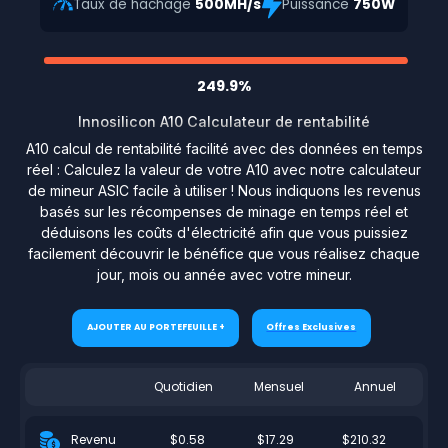
Taux de hachage
500MH/s
Puissance
750W
249.9%
Innosilicon A10 Calculateur de rentabilité
A10 calcul de rentabilité facilité avec des données en temps
réel : Calculez la valeur de votre A10 avec notre calculateur
de mineur ASIC facile à utiliser ! Nous indiquons les revenus
basés sur les récompenses de minage en temps réel et
déduisons les coûts d'électricité afin que vous puissiez
facilement découvrir le bénéfice que vous réalisez chaque
jour, mois ou année avec votre mineur.
AJOUTER AU PORTEFEUILLE +
Offres Exclusives
Quotidien
Mensuel
Annuel
$0.58
$17.29
$210.32
Revenu