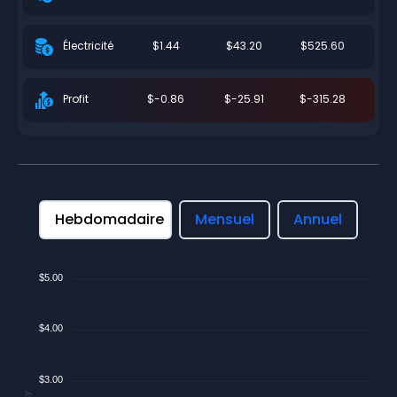
$1.44
$43.20
$525.60
Électricité
$-0.86
$-25.91
$-315.28
Profit
Hebdomadaire
Mensuel
Annuel
$5.00
$4.00
$3.00