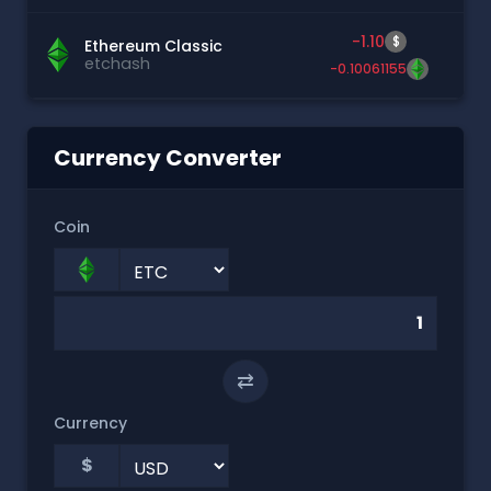
-1.10
$
Ethereum Classic
etchash
-0.10061155
Currency Converter
Coin
⇄
Currency
$