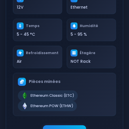
12V
Ethernet
Temps
Humidité
5 - 45 °C
5 - 95 %
Refroidissement
Étagère
Air
NOT Rack
Pièces minées
Ethereum Classic (ETC)
Ethereum POW (ETHW)