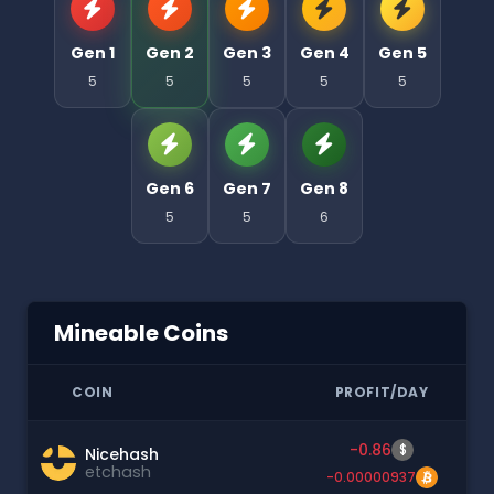
Gen 1
Gen 2
Gen 3
Gen 4
Gen 5
5
5
5
5
5
Gen 6
Gen 7
Gen 8
5
5
6
Mineable Coins
COIN
PROFIT/DAY
-0.86
$
Nicehash
etchash
-0.00000937