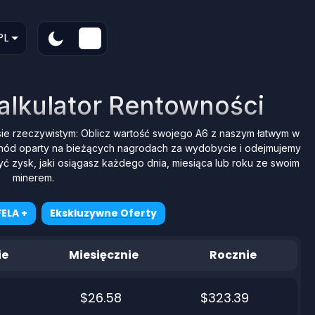
PL
Kalkulator Rentowności
sie rzeczywistym: Oblicz wartość swojego A6 z naszym łatwym w
chód oparty na bieżących nagrodach za wydobycie i odejmujemy
yć zysk, jaki osiągasz każdego dnia, miesiąca lub roku ze swoim
minerem.
ELA +
Ekskluzywne Oferty
ie
Miesięcznie
Rocznie
$26.58
$323.39