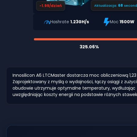
67
-1.99/dzień
Aktualizacja:
second
Hashrate
1.23GH/s
Moc
1500W
325.06%
Innosilicon A6 LTCMaster dostarcza moc obliczeniową 1,23
Zaprojektowany z myślą o wydajności, łączy osiągi z zuży
obudowie utrzymuje optymalne temperatury, wydłużając trw
uwzględniając koszty energii na podstawie różnych stawek 