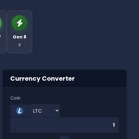
7
Gen 8
8
Currency Converter
Coin