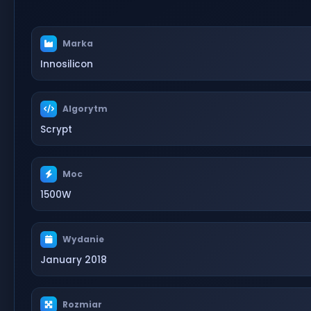
Marka
Innosilicon
Algorytm
Scrypt
Moc
1500W
Wydanie
January 2018
Rozmiar