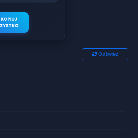
KOPIUJ
ZYSTKO
Odśwież