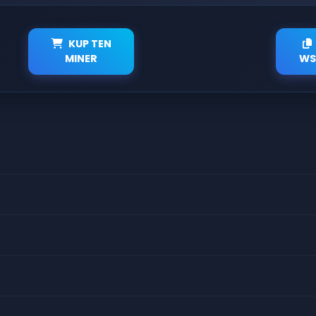
KUP TEN
MINER
WS