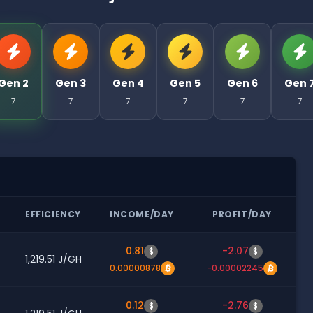
Gen 2
Gen 3
Gen 4
Gen 5
Gen 6
Gen 
7
7
7
7
7
7
EFFICIENCY
INCOME/DAY
PROFIT/DAY
0.81
-2.07
$
$
1,219.51 J/GH
0.00000878
-0.00002245
0.12
-2.76
$
$