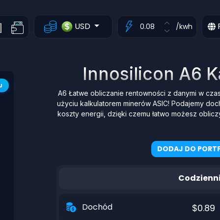
USD
/kwh
Innosilicon A6 
J
A6 Łatwe obliczanie rentowności z danymi w cza
użyciu kalkulatorem minerów ASIC! Podajemy do
koszty energii, dzięki czemu łatwo możesz oblicz
DODAJ DO PORTF
Codzienn
Dochód
$0.89