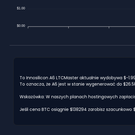
$1.00
$0.00
To Innosilicon A6 LTCMaster aktualnie wydobywa $-1.99 
To oznacza, że A6 jest w stanie wygenerować do $26.5
Wskazówka: W naszych planach hostingowych zapłacisz
Jeśli cena BTC osiągnie $138294 zarobisz szacunkowo $-