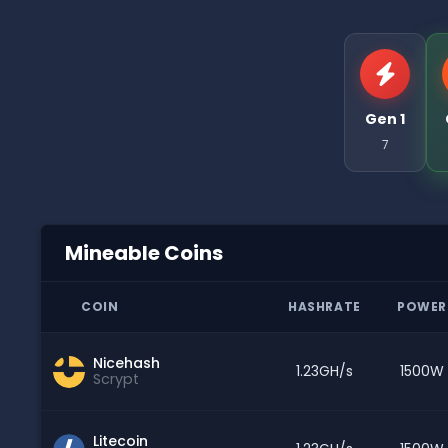
Gen 1
7
Mineable Coins
COIN
HASHRATE
POWER
Nicehash
1.23GH/s
1500W
Scrypt
Litecoin