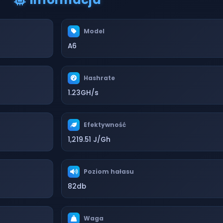
Model
A6
Hashrate
1.23GH/s
Efektywność
1,219.51 J/Gh
Poziom hałasu
82db
Waga