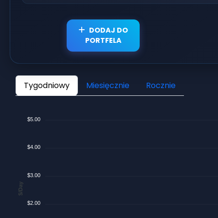
DODAJ DO
PORTFELA
Tygodniowy
Miesięcznie
Rocznie
$5.00
$4.00
$3.00
$/Day
$2.00