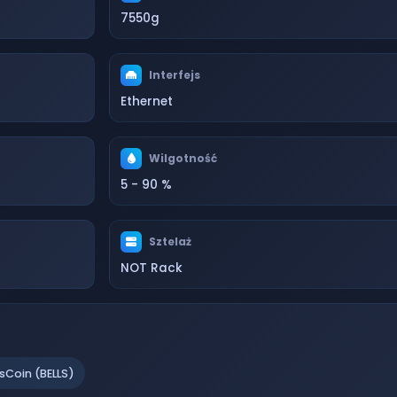
7550g
Interfejs
Ethernet
Wilgotność
5 - 90 %
Sztelaż
NOT Rack
lsCoin (BELLS)