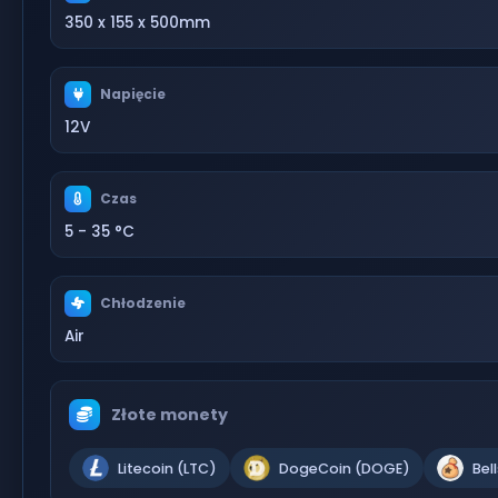
350 x 155 x 500mm
Napięcie
12V
Czas
5 - 35 °C
Chłodzenie
Air
Złote monety
Litecoin (LTC)
DogeCoin (DOGE)
Bel