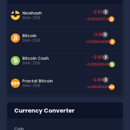
-2.93
$
Nicehash
SHA-256
-0.00003174
-3.18
$
Bitcoin
SHA-256
-0.00004496
-2.95
$
Bitcoin Cash
SHA-256
-0.00520049
-2.89
$
Fractal Bitcoin
SHA-256
-4.98338436
Currency Converter
Coin