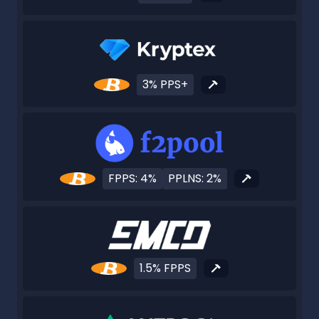
3% PPS+
FPPS: 4%
PPLNS: 2%
1.5% FPPS