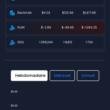
$4.03
$120.96
$1,471.68
Électricité
$-2.89
$-86.65
$-1,054.25
Profit
1:268,244
1:8,812
1:734
SEUL
Hebdomadaire
Mensuel
Annuel
$5.00
$4.00