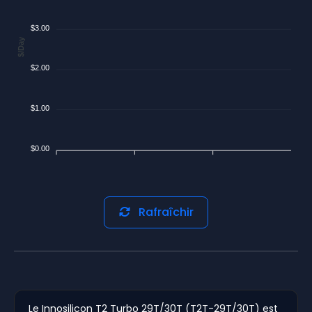
$3.00
$/Day
$2.00
$1.00
$0.00
Rafraîchir
Le Innosilicon T2 Turbo 29T/30T (T2T-29T/30T) est