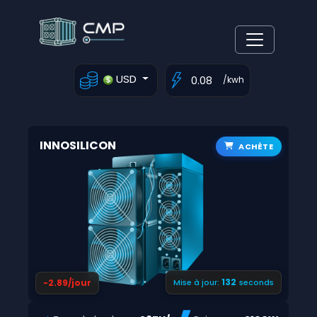
USD
/kwh
INNOSILICON
ACHÈTE
131
-2.89/jour
Mise à jour:
seconds