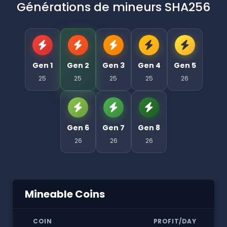
Générations de mineurs SHA256
Gen 1
Gen 2
Gen 3
Gen 4
Gen 5
25
25
25
25
26
Gen 6
Gen 7
Gen 8
26
26
26
Mineable Coins
COIN
PROFIT/DAY