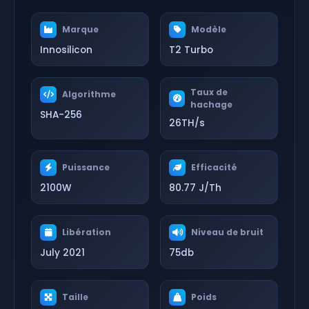
Marque
Modèle
Innosilicon
T2 Turbo
Taux de
Algorithme
hachage
SHA-256
26TH/s
Puissance
Efficacité
2100W
80.77 J/Th
Libération
Niveau de bruit
July 2021
75db
Taille
Poids