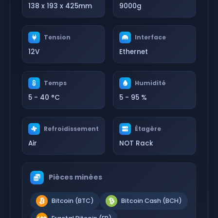
138 x 193 x 425mm
9000g
Tension
Interface
12V
Ethernet
Temps
Humidité
5 - 40 °C
5 - 95 %
Refroidissement
Étagère
Air
NOT Rack
Pièces minées
Bitcoin (BTC)
Bitcoin Cash (BCH)