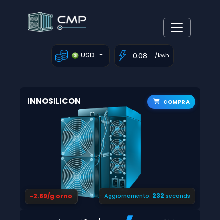
USD
/kwh
INNOSILICON
COMPRA
231
-2.89/giorno
Aggiornamento:
seconds