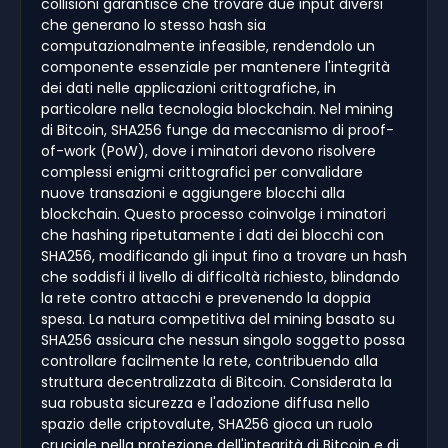
collisioni garantisce che trovare due input diversi
che generano lo stesso hash sia
computazionalmente infeasible, rendendolo un
componente essenziale per mantenere l'integrità
dei dati nelle applicazioni crittografiche, in
particolare nella tecnologia blockchain. Nel mining
di Bitcoin, SHA256 funge da meccanismo di proof-
of-work (PoW), dove i minatori devono risolvere
complessi enigmi crittografici per convalidare
nuove transazioni e aggiungere blocchi alla
blockchain. Questo processo coinvolge i minatori
che hashing ripetutamente i dati dei blocchi con
SHA256, modificando gli input fino a trovare un hash
che soddisfi il livello di difficoltà richiesto, blindando
la rete contro attacchi e prevenendo la doppia
spesa. La natura competitiva del mining basato su
SHA256 assicura che nessun singolo soggetto possa
controllare facilmente la rete, contribuendo alla
struttura decentralizzata di Bitcoin. Considerata la
sua robusta sicurezza e l'adozione diffusa nello
spazio delle criptovalute, SHA256 gioca un ruolo
cruciale nella protezione dell'integrità di Bitcoin e di