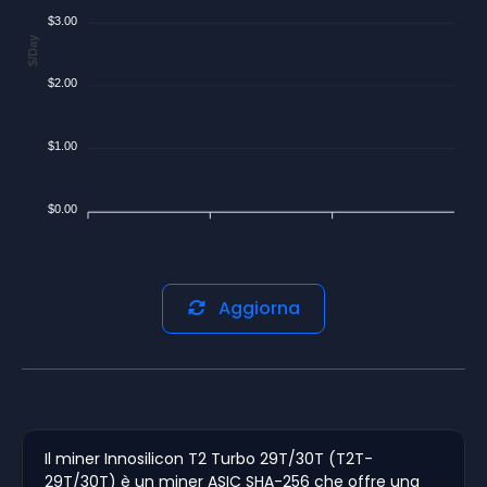
$3.00
$/Day
$2.00
$1.00
$0.00
Aggiorna
Il miner Innosilicon T2 Turbo 29T/30T (T2T-
29T/30T) è un miner ASIC SHA-256 che offre una