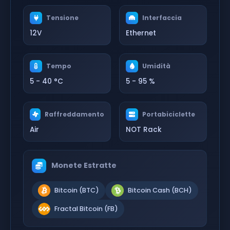
Tensione
Interfaccia
12V
Ethernet
Tempo
Umidità
5 - 40 °C
5 - 95 %
Raffreddamento
Portabiciclette
Air
NOT Rack
Monete Estratte
Bitcoin (BTC)
Bitcoin Cash (BCH)
Fractal Bitcoin (FB)