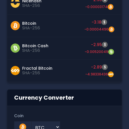
Nicehash
SHA-256
-0.00003174
-3.18
$
Bitcoin
SHA-256
-0.00004496
-2.95
$
Bitcoin Cash
SHA-256
-0.00520049
-2.89
$
Fractal Bitcoin
SHA-256
-4.98338436
Currency Converter
Coin