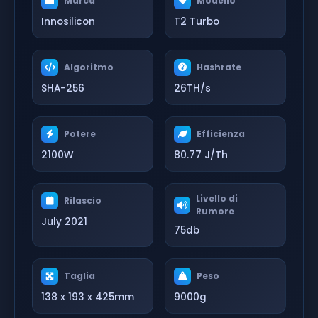
Marca
Modello
Innosilicon
T2 Turbo
Algoritmo
Hashrate
SHA-256
26TH/s
Potere
Efficienza
2100W
80.77 J/Th
Livello di
Rilascio
Rumore
July 2021
75db
Taglia
Peso
138 x 193 x 425mm
9000g