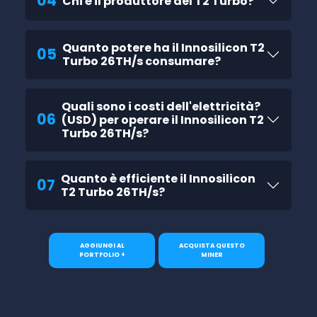
04
Chi è il produttore del T2 Turbo?
Quanto potere ha il Innosilicon T2
05
Turbo 26TH/s consumare?
Quali sono i costi dell'elettricità?
06
(USD) per operare il Innosilicon T2
Turbo 26TH/s?
Quanto è efficiente il Innosilicon
07
T2 Turbo 26TH/s?
AGGIUNGI AL
ACQUISTA QUESTO
PORTFOLIO +
MINER