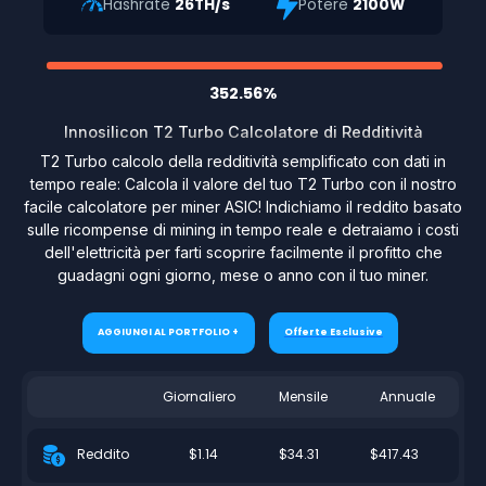
Hashrate
26TH/s
Potere
2100W
352.56%
Innosilicon T2 Turbo Calcolatore di Redditività
T2 Turbo calcolo della redditività semplificato con dati in
tempo reale: Calcola il valore del tuo T2 Turbo con il nostro
facile calcolatore per miner ASIC! Indichiamo il reddito basato
sulle ricompense di mining in tempo reale e detraiamo i costi
dell'elettricità per farti scoprire facilmente il profitto che
guadagni ogni giorno, mese o anno con il tuo miner.
AGGIUNGI AL PORTFOLIO +
Offerte Esclusive
Giornaliero
Mensile
Annuale
$1.14
$34.31
$417.43
Reddito