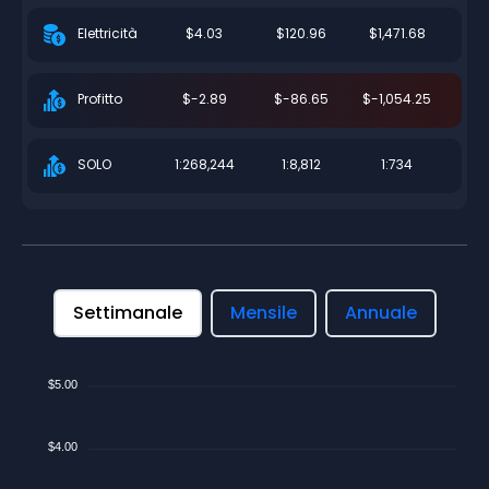
$4.03
$120.96
$1,471.68
Elettricità
$-2.89
$-86.65
$-1,054.25
Profitto
1:268,244
1:8,812
1:734
SOLO
Settimanale
Mensile
Annuale
$5.00
$4.00