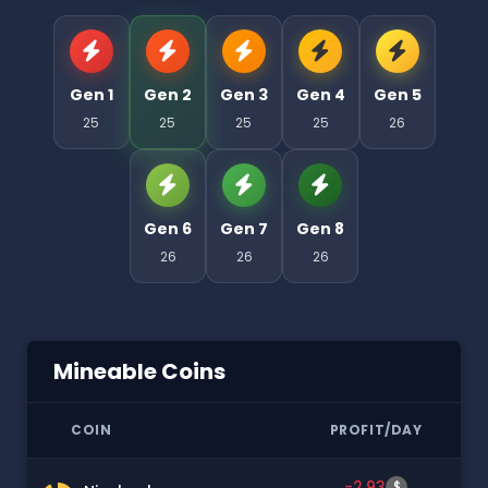
Gen 1
Gen 2
Gen 3
Gen 4
Gen 5
25
25
25
25
26
Gen 6
Gen 7
Gen 8
26
26
26
Mineable Coins
COIN
PROFIT/DAY
-2.93
$