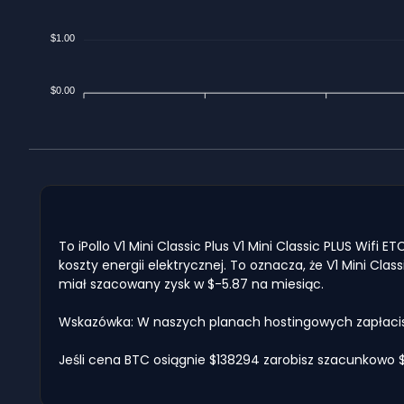
$1.00
$0.00
To iPollo V1 Mini Classic Plus V1 Mini Classic PLUS Wifi
koszty energii elektrycznej. To oznacza, że V1 Mini Cla
miał szacowany zysk w $-5.87 na miesiąc.
Wskazówka: W naszych planach hostingowych zapłacisz
Jeśli cena BTC osiągnie $138294 zarobisz szacunkowo $