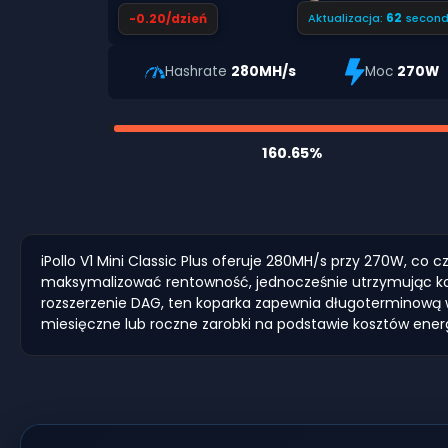
61
-0.20/dzień
Aktualizacja:
second
Hashrate
280MH/s
Moc
270W
160.65%
iPollo V1 Mini Classic Plus oferuje 280MH/s przy 270W, 
maksymalizować rentowność, jednocześnie utrzymując kos
rozszerzenie DAG, ten koparka zapewnia długoterminową w
miesięczne lub roczne zarobki na podstawie kosztów ener