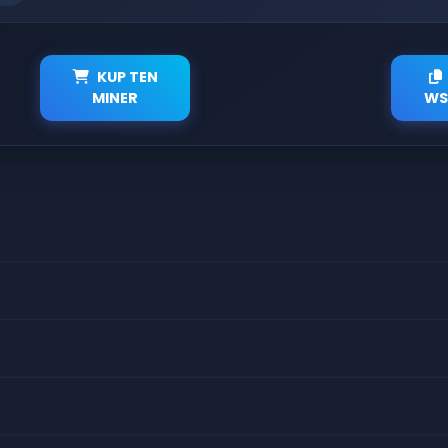
KUP TEN
MINER
WS