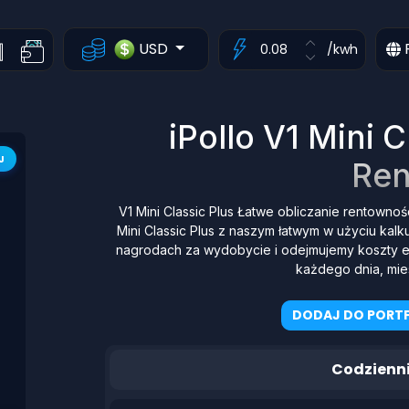
USD
/kwh
iPollo V1 Mini C
J
Ren
V1 Mini Classic Plus Łatwe obliczanie rentowno
Mini Classic Plus z naszym łatwym w użyciu ka
nagrodach za wydobycie i odejmujemy koszty ene
każdego dnia, mie
DODAJ DO PORTF
Codzienn