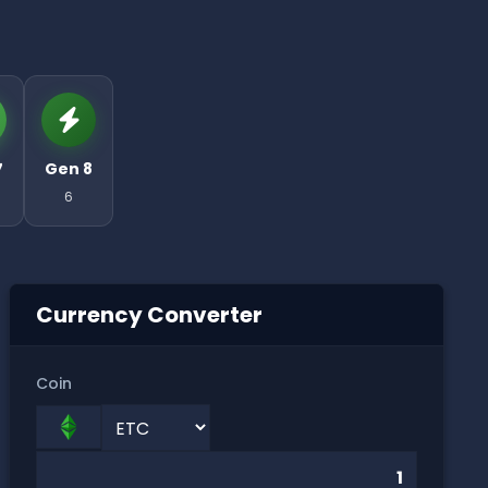
7
Gen 8
6
Currency Converter
Coin