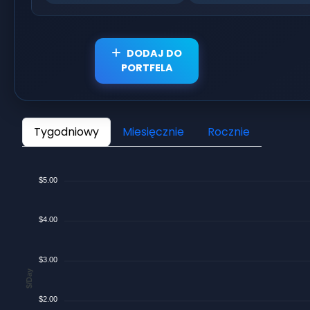
DODAJ DO
PORTFELA
Tygodniowy
Miesięcznie
Rocznie
$5.00
$4.00
$3.00
$/Day
$2.00