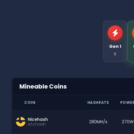
Gen 1
5
Mineable Coins
COIN
HASHRATE
POWE
Nicehash
280MH/s
270W
etchash