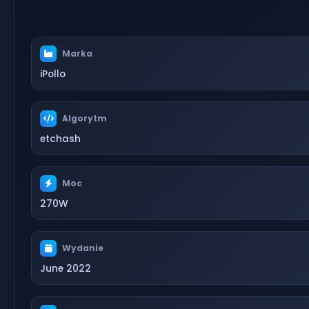
Marka
iPollo
Algorytm
etchash
Moc
270W
Wydanie
June 2022