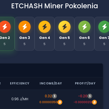
ETCHASH Miner Pokolenia
Gen 2
Gen 3
Gen 4
Gen 5
Gen 6
Gen 
5
5
5
5
5
5
R
EFFICIENCY
INCOME/DAY
PROFIT/DAY
0.32
-0.20
$
$
0.96 J/MH
0.00000350
-0.00000212