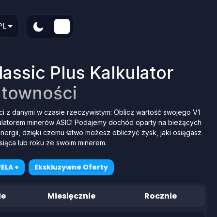
PL
lassic Plus Kalkulator
towności
ści z danymi w czasie rzeczywistym: Oblicz wartość swojego V1
lkulatorem minerów ASIC! Podajemy dochód oparty na bieżących
rgii, dzięki czemu łatwo możesz obliczyć zysk, jaki osiągasz
siąca lub roku ze swoim minerem.
ELA +
Ekskluzywne Oferty
ie
Miesięcznie
Rocznie