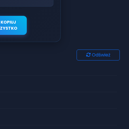
KOPIUJ
ZYSTKO
Odśwież