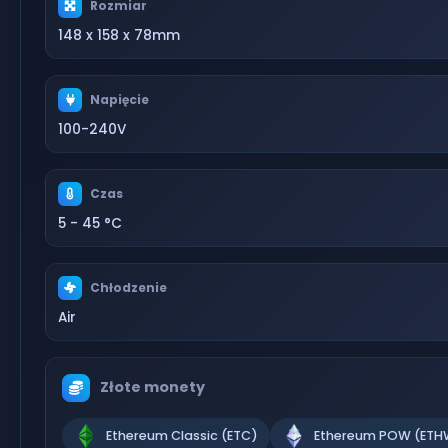
Rozmiar
148 x 158 x 78mm
Napięcie
100-240V
Czas
5 - 45 °C
Chłodzenie
Air
Złote monety
Ethereum Classic (ETC)
Ethereum POW (ETH