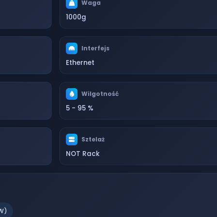
Waga
1000g
Interfejs
Ethernet
Wilgotność
5 - 95 %
Sztelaż
NOT Rack
W)