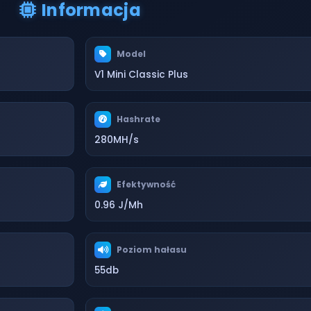
Informacja
Model
V1 Mini Classic Plus
Hashrate
280MH/s
Efektywność
0.96 J/Mh
Poziom hałasu
55db