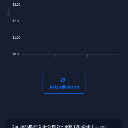
$3.00
$/Day
$2.00
$1.00
$0.00
Aktualisieren
Der JASMINER X16-Q PRO - 8GB (2050Mh) ist ein