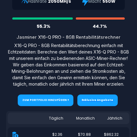
Hashrate
2050MH/s
Macht
550W
55.3%
44.7%
Jasminer X16-Q PRO - 8GB Rentabilitätsrechner
X16-Q PRO - 8GB Rentabilitätsberechnung einfach mit
Echtzeitdaten: Berechne den Wert deines X16-Q PRO - 8GB
mit unserem einfach zu bedienenden ASIC-Miner-Rechner!
Wir geben das Einkommen basierend auf den Echtzeit-
Mining-Belohnungen an und ziehen die Stromkosten ab,
damit Sie einfach den Gewinn ermitteln können, den Sie
täglich, monatlich oder jährlich mit Ihrem Miner erzielen.
ZUM PORTFOLIO HINZUFÜGEN +
Exklusive Angebote
Täglich
Monatlich
Jährlich
$2.36
$70.88
$862.32