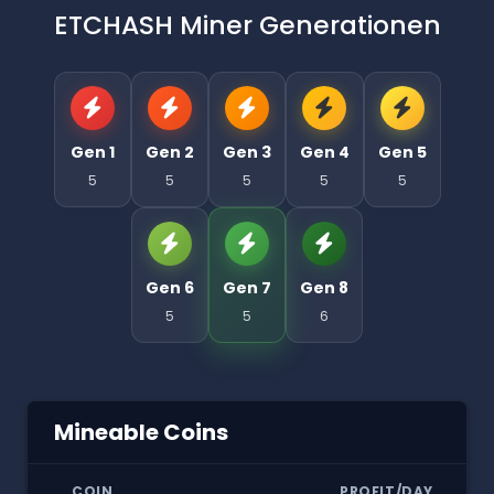
ETCHASH Miner Generationen
Gen 1
Gen 2
Gen 3
Gen 4
Gen 5
5
5
5
5
5
Gen 6
Gen 7
Gen 8
5
5
6
Mineable Coins
COIN
PROFIT/DAY