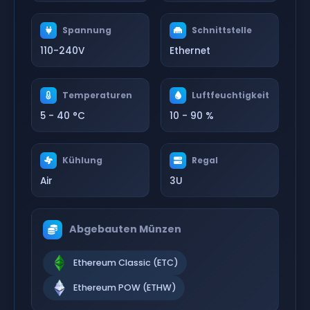
Spannung
Schnittstelle
110-240V
Ethernet
Temperaturen
Luftfeuchtigkeit
5 - 40 °C
10 - 90 %
Kühlung
Regal
Air
3U
Abgebauten Münzen
Ethereum Classic (ETC)
Ethereum POW (ETHW)