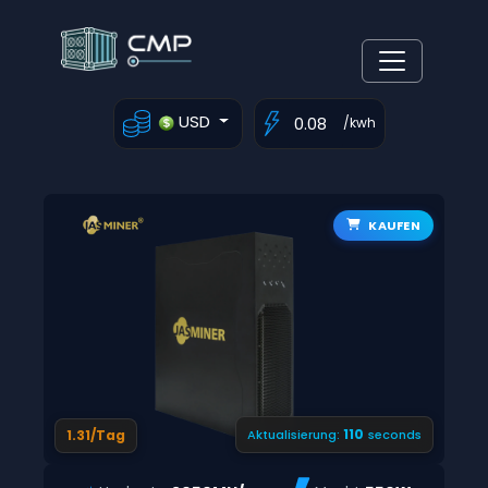
USD
/kwh
KAUFEN
109
1.31/Tag
Aktualisierung:
seconds