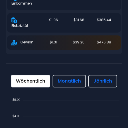
Einkommen
$1.06
$31.68
$385.44
Elektrizität
$1.31
$39.20
$476.88
Gewinn
Wöchentlich
Monatlich
Jährlich
$5.00
$4.00