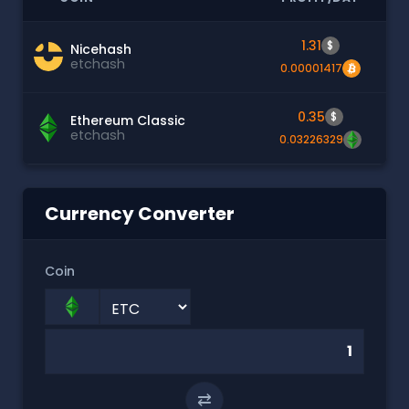
1.31
$
Nicehash
etchash
0.00001417
0.35
$
Ethereum Classic
etchash
0.03226329
Currency Converter
Coin
⇄