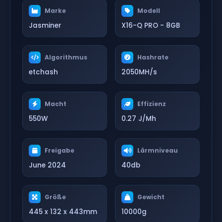
Marke
Modell
Jasminer
X16-Q PRO - 8GB
Algorithmus
Hashrate
etchash
2050MH/s
Macht
Effizienz
550W
0.27 J/Mh
Freigabe
Lärmniveau
June 2024
40db
Größe
Gewicht
445 x 132 x 443mm
10000g