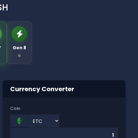
SH
7
Gen 8
6
Currency Converter
Coin