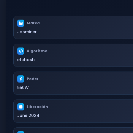
Marca
Jasminer
Algoritmo
etchash
Poder
550W
Liberación
June 2024