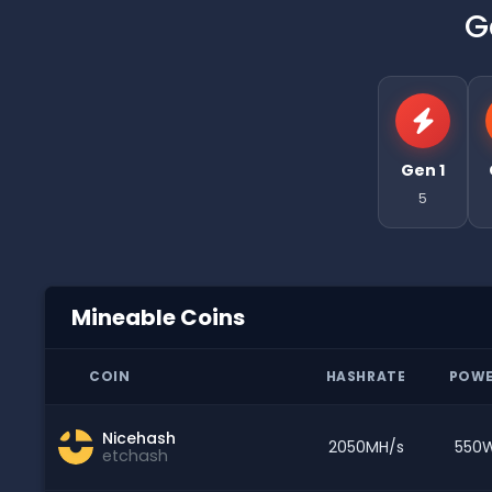
G
Gen 1
5
Mineable Coins
COIN
HASHRATE
POW
Nicehash
2050MH/s
550
etchash