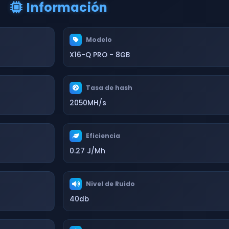
Información
Modelo
X16-Q PRO - 8GB
Tasa de hash
2050MH/s
Eficiencia
0.27 J/Mh
Nivel de Ruido
40db