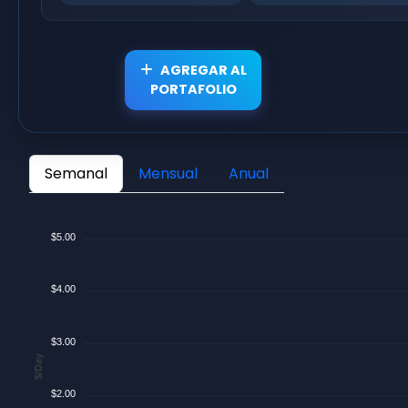
AGREGAR AL
PORTAFOLIO
Semanal
Mensual
Anual
$5.00
$4.00
$3.00
$/Day
$2.00