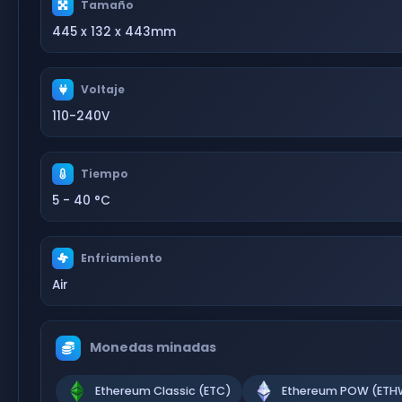
Tamaño
445 x 132 x 443mm
Voltaje
110-240V
Tiempo
5 - 40 °C
Enfriamiento
Air
Monedas minadas
Ethereum Classic (ETC)
Ethereum POW (ETH