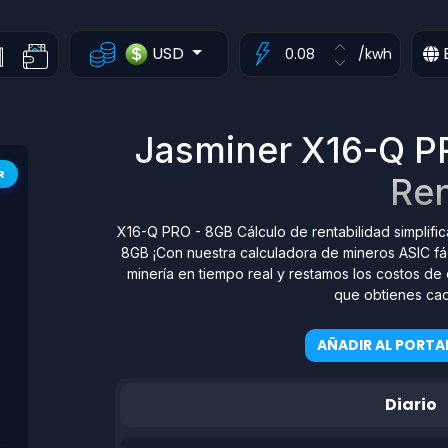
USD
/kwh
Jasminer X16-Q P
R
Ren
X16-Q PRO - 8GB Cálculo de rentabilidad simplific
8GB ¡Con nuestra calculadora de mineros ASIC fá
minería en tiempo real y restamos los costos de
que obtienes cad
AÑADIR AL PORTA
Diario