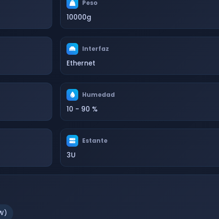
Peso
10000g
Interfaz
Ethernet
Humedad
10 - 90 %
Estante
3U
W)