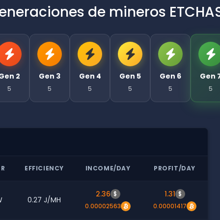
eneraciones de mineros ETCHA
Gen 2
Gen 3
Gen 4
Gen 5
Gen 6
Gen 
5
5
5
5
5
5
ER
EFFICIENCY
INCOME/DAY
PROFIT/DAY
2.36
1.31
$
$
W
0.27 J/MH
0.00002563
0.00001417