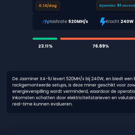
50
0.14/dag
Bijwerken:
second
Hashrate
520MH/s
Kracht
240W
23.11%
76.89%
De Jasminer X4-1U levert 520MH/s bij 240W, en biedt een 
rackgemonteerde setups, is deze miner geschikt voor zowel
energieverspilling wordt verminderd, waardoor de operation
inkomsten schatten door elektriciteitstarieven en valutai
real-time kunnen evalueren.