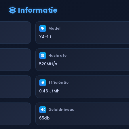
Informatie
Model
X4-1U
Hashrate
520MH/s
Efficiëntie
0.46 J/Mh
Geluidniveau
65db