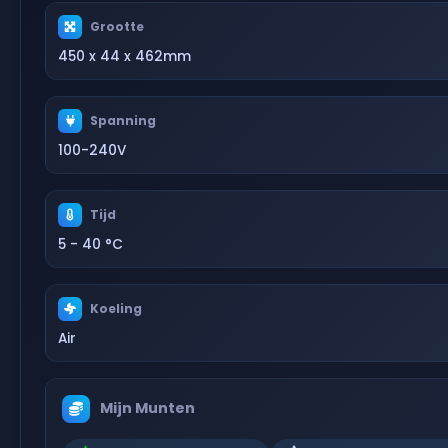
Grootte
450 x 44 x 462mm
Spanning
100-240V
Tijd
5 - 40 °C
Koeling
Air
Mijn Munten