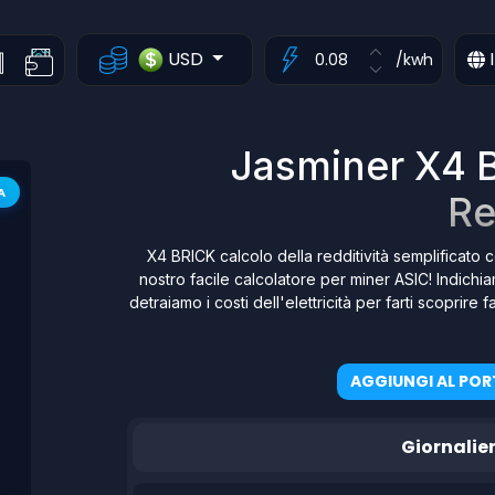
USD
I
/kwh
Jasminer X4 B
A
Re
X4 BRICK calcolo della redditività semplificato c
nostro facile calcolatore per miner ASIC! Indichi
detraiamo i costi dell'elettricità per farti scoprir
AGGIUNGI AL POR
Giornalie