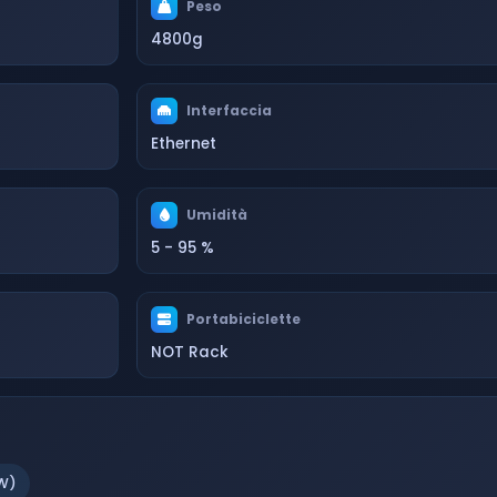
Peso
4800g
Interfaccia
Ethernet
Umidità
5 - 95 %
Portabiciclette
NOT Rack
W)