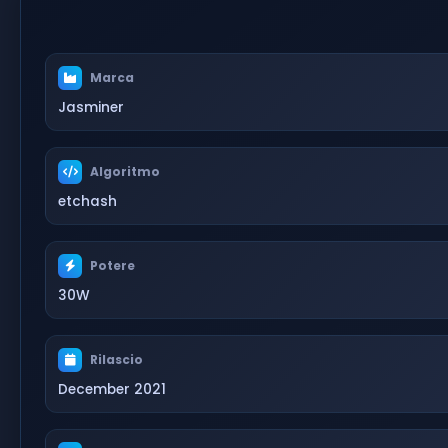
Marca
Jasminer
Algoritmo
etchash
Potere
30W
Rilascio
December 2021