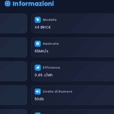
Informazioni
Modello
X4 BRICK
Hashrate
65MH/s
Efficienza
0.46 J/Mh
Livello di Rumore
50db