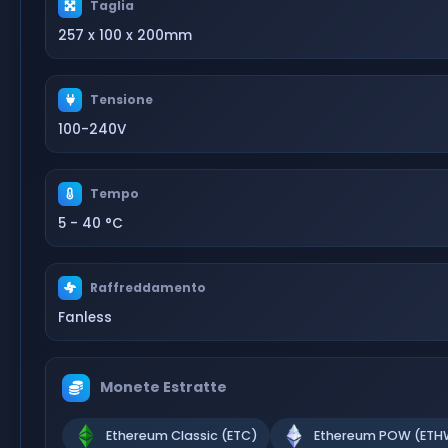
Taglia
257 x 100 x 200mm
Tensione
100-240V
Tempo
5 - 40 °C
Raffreddamento
Fanless
Monete Estratte
Ethereum Classic (ETC)
Ethereum POW (ETH