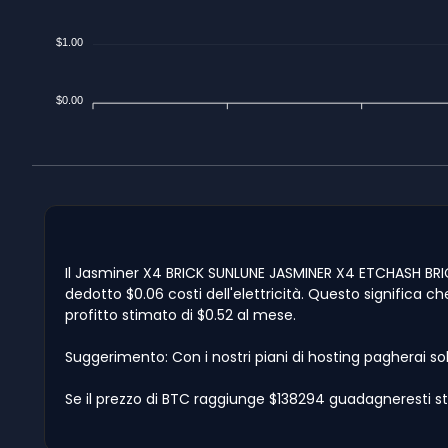
$1.00
$0.00
Il Jasminer X4 BRICK SUNLUNE JASMINER X4 ETCHASH BRICK
dedotto $0.06 costi dell'elettricità. Questo significa ch
profitto stimato di $0.52 al mese.
Suggerimento: Con i nostri piani di hosting pagherai so
Se il prezzo di BTC raggiunge $138294 guadagneresti st