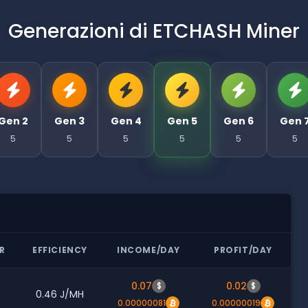
Generazioni di ETCHASH Miner
Gen 2
Gen 3
Gen 4
Gen 5
Gen 6
Gen 
5
5
5
5
5
5
R
EFFICIENCY
INCOME/DAY
PROFIT/DAY
0.07
0.02
$
$
0.46 J/MH
0.00000081
0.00000019