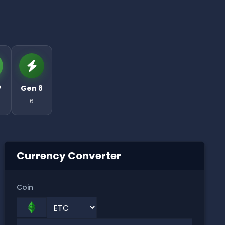
7
Gen 8
6
Currency Converter
Coin