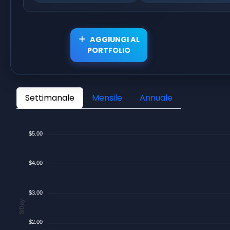
AGGIUNGI AL
PORTFOLIO
Settimanale
Mensile
Annuale
$5.00
$4.00
$3.00
$/Day
$2.00