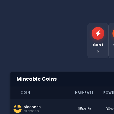
Gen 1
5
Mineable Coins
COIN
HASHRATE
POWE
Nicehash
65MH/s
30W
etchash