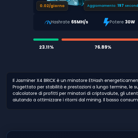
196
0.02/giorno
Aggiornamento:
second
Hashrate
65MH/s
Potere
30W
23.11%
76.89%
Il Jasminer X4 BRICK è un minatore EtHash energeticament
Progettato per stabilità e prestazioni a lungo termine, le
calcolatore di profitti per minatori di criptovalute, gli utent
aiutando a ottimizzare i ritorni dal mining. Il basso consu