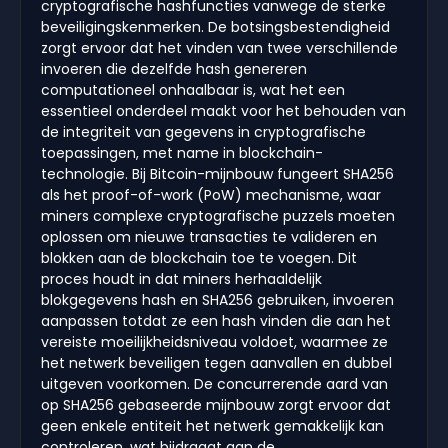
cryptografische hashfuncties vanwege de sterke
beveiligingskenmerken. De botsingsbestendigheid
zorgt ervoor dat het vinden van twee verschillende
invoeren die dezelfde hash genereren
computationeel onhaalbaar is, wat het een
essentieel onderdeel maakt voor het behouden van
de integriteit van gegevens in cryptografische
toepassingen, met name in blockchain-
technologie. Bij Bitcoin-mijnbouw fungeert SHA256
als het proof-of-work (PoW) mechanisme, waar
miners complexe cryptografische puzzels moeten
oplossen om nieuwe transacties te valideren en
blokken aan de blockchain toe te voegen. Dit
proces houdt in dat miners herhaaldelijk
blokgegevens hash en SHA256 gebruiken, invoeren
aanpassen totdat ze een hash vinden die aan het
vereiste moeilijkheidsniveau voldoet, waarmee ze
het netwerk beveiligen tegen aanvallen en dubbel
uitgeven voorkomen. De concurrerende aard van
op SHA256 gebaseerde mijnbouw zorgt ervoor dat
geen enkele entiteit het netwerk gemakkelijk kan
controleren, wat bijdraagt aan de