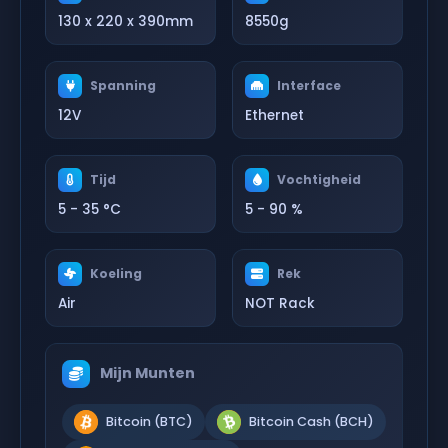
130 x 220 x 390mm
8550g
Spanning
Interface
12V
Ethernet
Tijd
Vochtigheid
5 - 35 °C
5 - 90 %
Koeling
Rek
Air
NOT Rack
Mijn Munten
Bitcoin (BTC)
Bitcoin Cash (BCH)