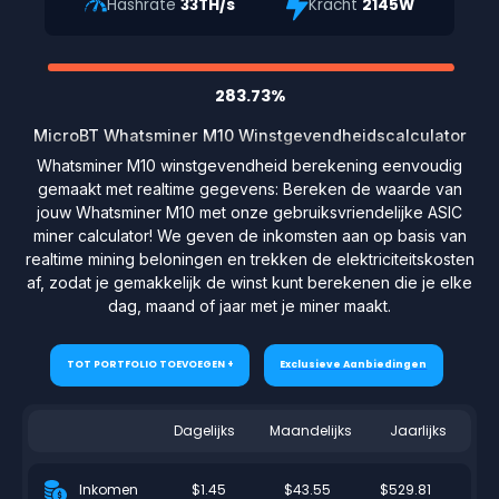
Hashrate
33TH/s
Kracht
2145W
283.73%
MicroBT Whatsminer M10 Winstgevendheidscalculator
Whatsminer M10 winstgevendheid berekening eenvoudig
gemaakt met realtime gegevens: Bereken de waarde van
jouw Whatsminer M10 met onze gebruiksvriendelijke ASIC
miner calculator! We geven de inkomsten aan op basis van
realtime mining beloningen en trekken de elektriciteitskosten
af, zodat je gemakkelijk de winst kunt berekenen die je elke
dag, maand of jaar met je miner maakt.
TOT PORTFOLIO TOEVOEGEN +
Exclusieve Aanbiedingen
Dagelijks
Maandelijks
Jaarlijks
$1.45
$43.55
$529.81
Inkomen