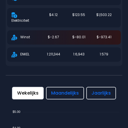
$4.12
$123.55
$1,503.22
Elektriciteit
$-2.67
$-80.01
$-973.41
Winst
1:211,344
1:6,943
1:579
ENKEL
Wekelijks
Maandelijks
Jaarlijks
$5.00
$4.00