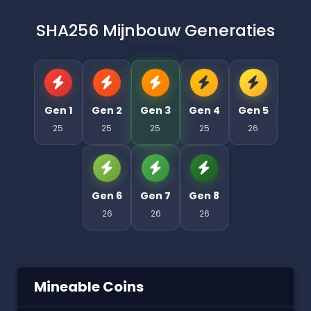
SHA256 Mijnbouw Generaties
Gen 1
Gen 2
Gen 3
Gen 4
Gen 5
25
25
25
25
26
Gen 6
Gen 7
Gen 8
26
26
26
Mineable Coins