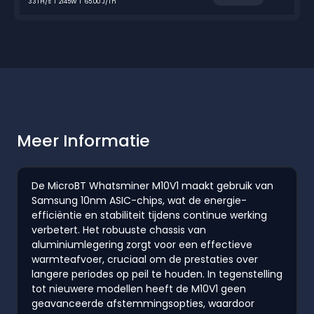
33TH/s
2145W
65.00 J/Th
Meer Informatie
De MicroBT Whatsminer M10V1 maakt gebruik van
Samsung 10nm ASIC-chips, wat de energie-
efficiëntie en stabiliteit tijdens continue werking
verbetert. Het robuuste chassis van
aluminiumlegering zorgt voor een effectieve
warmteafvoer, cruciaal om de prestaties over
langere periodes op peil te houden. In tegenstelling
tot nieuwere modellen heeft de M10V1 geen
geavanceerde afstemmingsopties, waardoor