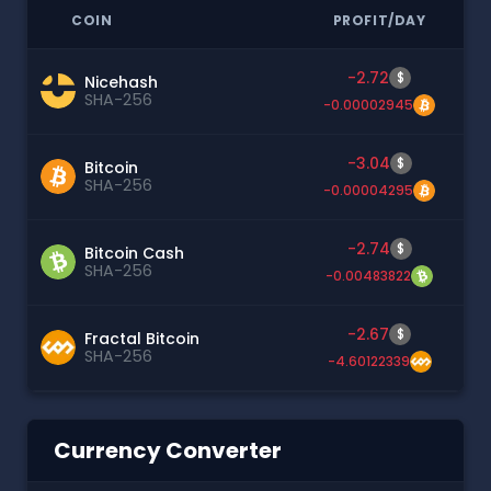
COIN
PROFIT/DAY
-2.72
$
Nicehash
SHA-256
-0.00002945
-3.04
$
Bitcoin
SHA-256
-0.00004295
-2.74
$
Bitcoin Cash
SHA-256
-0.00483822
-2.67
$
Fractal Bitcoin
SHA-256
-4.60122339
Currency Converter