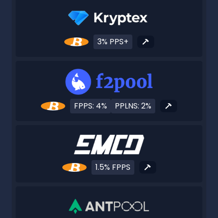
3% PPS+
FPPS: 4%
PPLNS: 2%
1.5% FPPS