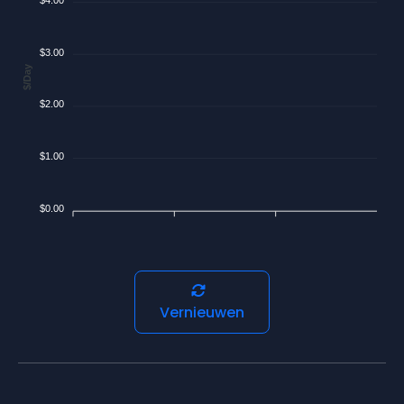
$3.00
$/Day
$2.00
$1.00
$0.00
Vernieuwen