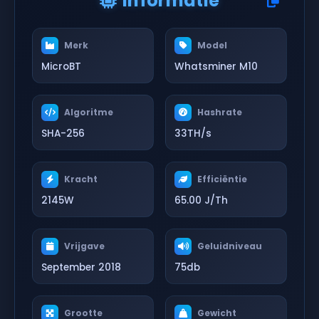
Informatie
Merk
Model
MicroBT
Whatsminer M10
Algoritme
Hashrate
SHA-256
33TH/s
Kracht
Efficiëntie
2145W
65.00 J/Th
Vrijgave
Geluidniveau
September 2018
75db
Grootte
Gewicht