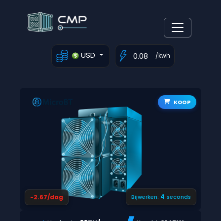
USD
/kwh
KOOP
3
-2.67/dag
Bijwerken:
seconds