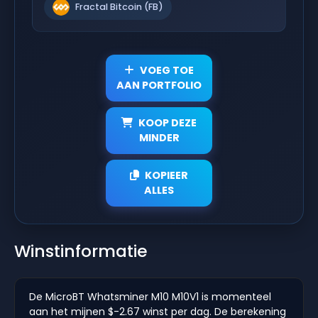
Fractal Bitcoin (FB)
VOEG TOE
AAN PORTFOLIO
KOOP DEZE
MINDER
KOPIEER
ALLES
Winstinformatie
De MicroBT Whatsminer M10 M10V1 is momenteel
aan het mijnen $-2.67 winst per dag. De berekening