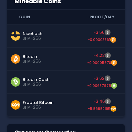
Mineable Coins
COIN
PROFIT/DAY
-3.56
$
Nicehash
SHA-256
-0.00003861
-4.23
$
Bitcoin
SHA-256
-0.00005978
-3.62
$
Bitcoin Cash
SHA-256
-0.00637975
-3.46
$
Fractal Bitcoin
SHA-256
-5.96992165