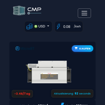
USD
/kwh
KAUFEN
91
-3.46/Tag
Aktualisierung:
seconds