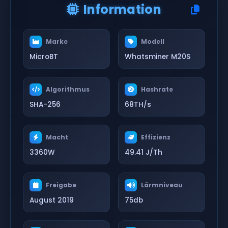
Information
Marke
Modell
MicroBT
Whatsminer M20S
Algorithmus
Hashrate
SHA-256
68TH/s
Macht
Effizienz
3360W
49.41 J/Th
Freigabe
Lärmniveau
August 2019
75db