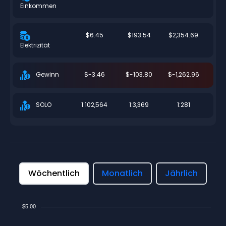
Einkommen
$6.45
$193.54
$2,354.69
Elektrizität
$-3.46
$-103.80
$-1,262.96
Gewinn
1:102,564
1:3,369
1:281
SOLO
Wöchentlich
Monatlich
Jährlich
$5.00