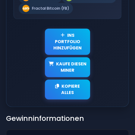
Fractal Bitcoin (FB)
INS
PORTFOLIO
HINZUFÜGEN
KAUFE DIESEN
MINER
KOPIERE
ALLES
Gewinninformationen