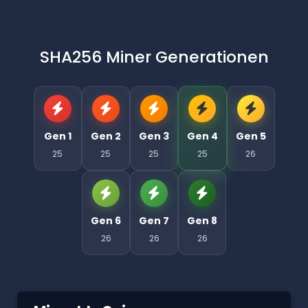
SHA256 Miner Generationen
Gen 1
Gen 2
Gen 3
Gen 4
Gen 5
25
25
25
25
26
Gen 6
Gen 7
Gen 8
26
26
26