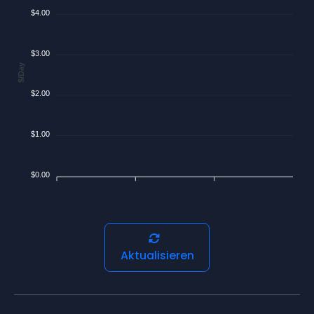
$4.00
$3.00
$/Day
$2.00
$1.00
$0.00
Aktualisieren