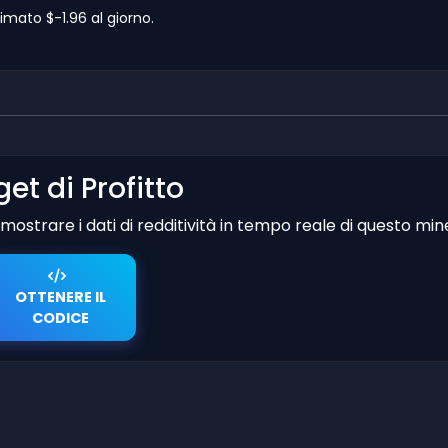
imato $-1.96 al giorno.
et di Profitto
er mostrare i dati di redditività in tempo reale di questo min
OTTENERE IL
CODICE