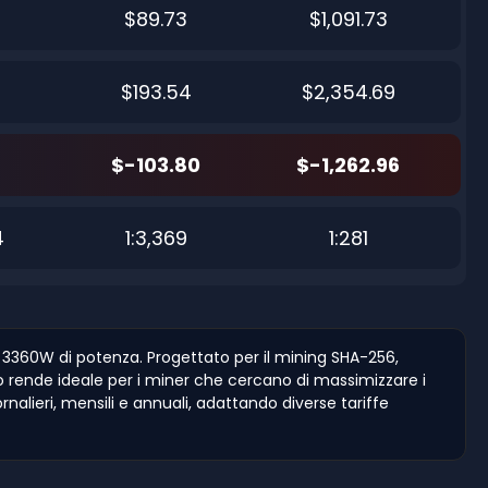
$89.73
$1,091.73
$193.54
$2,354.69
$-103.80
$-1,262.96
4
1:3,369
1:281
3360W di potenza. Progettato per il mining SHA-256,
 lo rende ideale per i miner che cercano di massimizzare i
iornalieri, mensili e annuali, adattando diverse tariffe