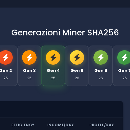
Generazioni Miner SHA256
Gen 2
Gen 3
Gen 4
Gen 5
Gen 6
Gen 
25
25
25
26
26
26
R
EFFICIENCY
INCOME/DAY
PROFIT/DAY