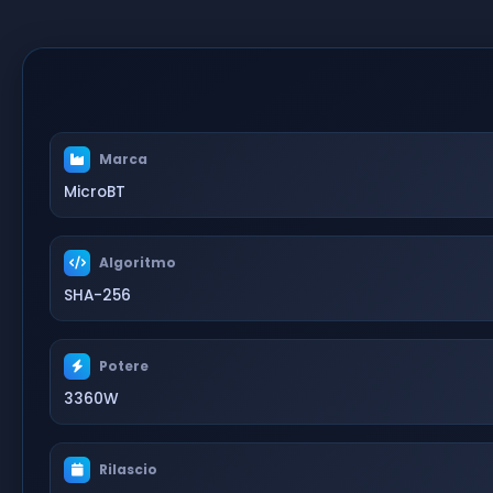
Marca
MicroBT
Algoritmo
SHA-256
Potere
3360W
Rilascio