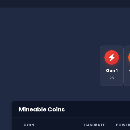
Gen 1
25
Mineable Coins
COIN
HASHRATE
POWE