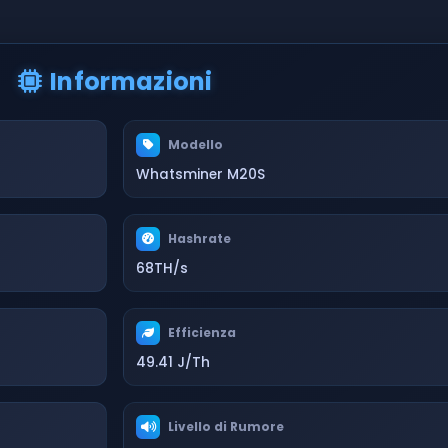
Informazioni
Modello
Whatsminer M20S
Hashrate
68TH/s
Efficienza
49.41 J/Th
Livello di Rumore