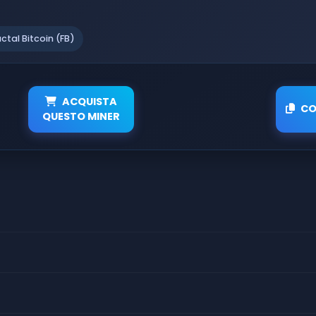
actal Bitcoin (FB)
ACQUISTA
CO
QUESTO MINER