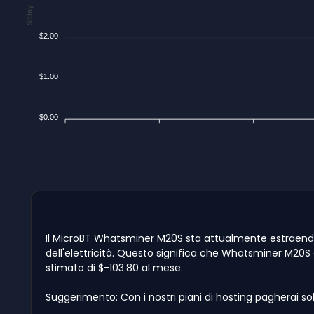
$/Day
$2.00
$1.00
$0.00
Il MicroBT Whatsminer M20S sta attualmente estraendo $
dell'elettricità. Questo significa che Whatsminer M20S è 
stimato di $-103.80 al mese.
Suggerimento: Con i nostri piani di hosting pagherai so