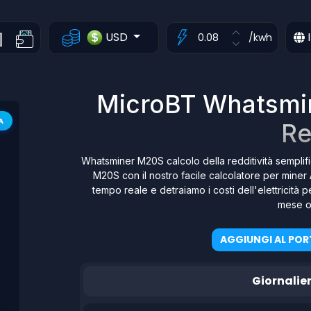
USD
I
/kwh
MicroBT Whatsmin
A
Re
Whatsminer M20S calcolo della redditività semplifi
M20S con il nostro facile calcolatore per miner 
tempo reale e detraiamo i costi dell'elettricità p
mese o 
AGGIUNGI AL POR
Giornalie