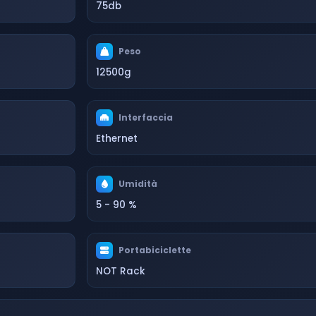
75db
Peso
12500g
Interfaccia
Ethernet
Umidità
5 - 90 %
Portabiciclette
NOT Rack