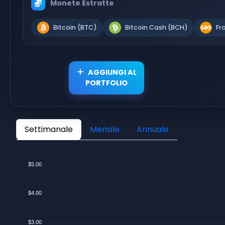
Monete Estratte
Bitcoin (BTC)
Bitcoin Cash (BCH)
Fr
AGGIUNGI AL
PORTFOLIO
Settimanale
Mensile
Annuale
$5.00
$4.00
$3.00