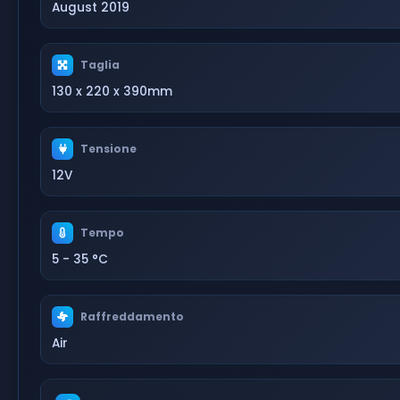
August 2019
Taglia
130 x 220 x 390mm
Tensione
12V
Tempo
5 - 35 °C
Raffreddamento
Air