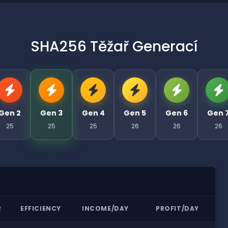
SHA256 Těžař Generací
Gen 2
Gen 3
Gen 4
Gen 5
Gen 6
Gen 
25
25
25
26
26
26
R
EFFICIENCY
INCOME/DAY
PROFIT/DAY