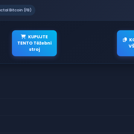
actal Bitcoin (FB)
KUPUJTE
K
TENTO Těžební
V
stroj