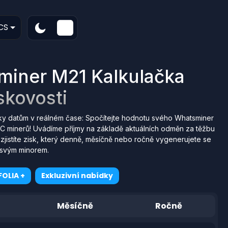
CS
iner M21 Kalkulačka
skovosti
ky datům v reálném čase: Spočítejte hodnotu svého Whatsminer
C minerů! Uvádíme příjmy na základě aktuálních odměn za těžbu
zjistíte zisk, který denně, měsíčně nebo ročně vygenerujete se
svým minorem.
OLIA +
Exkluzivní nabídky
Měsíčně
Ročně