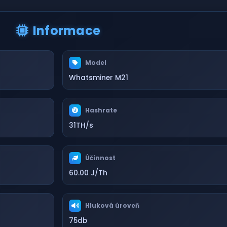
Informace
Model
Whatsminer M21
Hashrate
31TH/s
Účinnost
60.00 J/Th
Hluková úroveň
75db