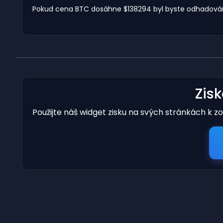
Pokud cena BTC dosáhne $138294 byl byste odhadován 
Zis
Použijte náš widget zisku na svých stránkách k z