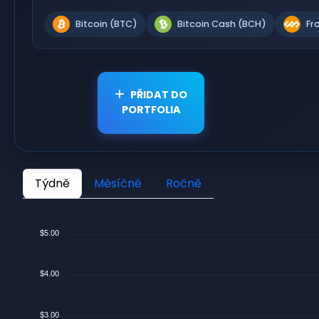
Bitcoin (BTC)
Bitcoin Cash (BCH)
Fr
PŘIDAT DO
PORTFOLIA
Týdně
Měsíčně
Ročně
$5.00
$4.00
$3.00