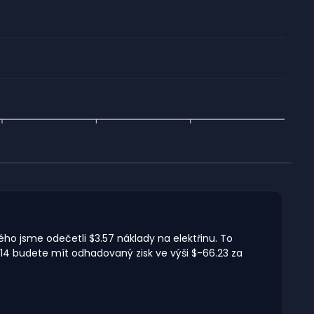
ého jsme odečetli $3.57 náklady na elektřinu. To
14 budete mít odhadovaný zisk ve výši $-66.23 za