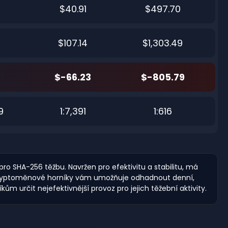
$40.91
$497.70
$107.14
$1,303.49
$-66.23
$-805.79
9
1:7,391
1:616
pro SHA-256 těžbu. Navržen pro efektivitu a stabilitu, má
o kryptoměnové horníky vám umožňuje odhadnout denní,
 určit nejefektivnější provoz pro jejich těžební aktivity.