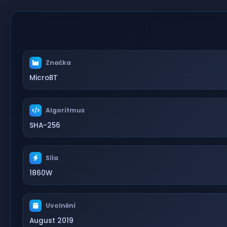
Značka
MicroBT
Algoritmus
SHA-256
Síla
1860W
Uvolnění
August 2019