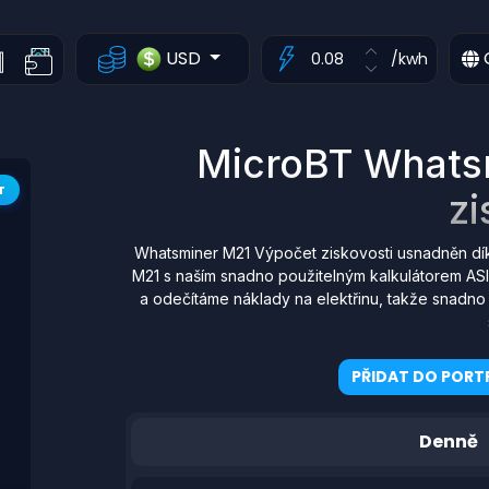
USD
/kwh
MicroBT Whatsm
T
zi
Whatsminer M21 Výpočet ziskovosti usnadněn dí
M21 s naším snadno použitelným kalkulátorem ASI
a odečítáme náklady na elektřinu, takže snadno 
PŘIDAT DO PORTF
Denně