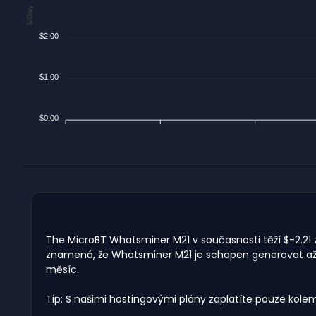
$/Day
$2.00
$1.00
$0.00
The MicroBT Whatsminer M21 v současnosti těží $-2.21 z
znamená, že Whatsminer M21 je schopen generovat až $4
měsíc.
Tip: S našimi hostingovými plány zaplatíte pouze kole