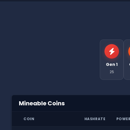
Gen 1
25
Mineable Coins
COIN
HASHRATE
POWE