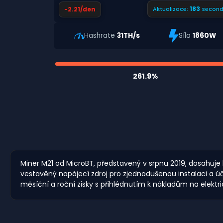
182
-2.21/den
Aktualizace:
second
Hashrate
31TH/s
Síla
1860W
261.9%
Miner M21 od MicroBT, představený v srpnu 2019, dosahuje h
vestavěný napájecí zdroj pro zjednodušenou instalaci a
měsíční a roční zisky s přihlédnutím k nákladům na elektri