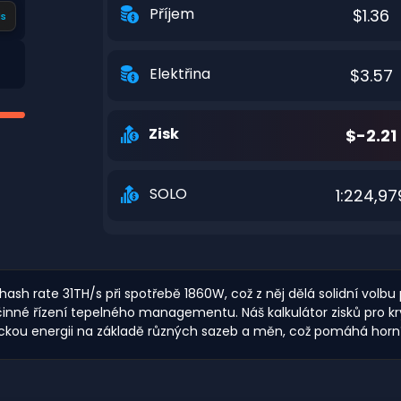
Příjem
$1.36
s
Elektřina
$3.57
Zisk
$-2.21
SOLO
1:224,97
ash rate 31TH/s při spotřebě 1860W, což z něj dělá solidní volbu 
 účinné řízení tepelného managementu. Náš kalkulátor zisků pr
ckou energii na základě různých sazeb a měn, což pomáhá horníkům