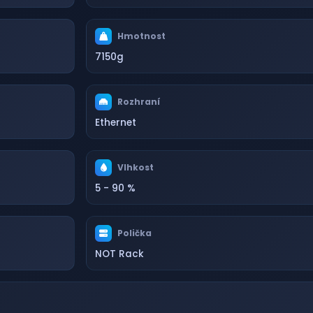
Hmotnost
7150g
Rozhraní
Ethernet
Vlhkost
5 - 90 %
Polička
NOT Rack