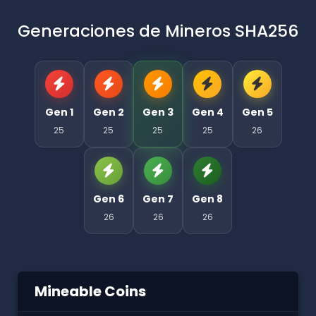
Generaciones de Mineros SHA256
Gen 1
Gen 2
Gen 3
Gen 4
Gen 5
25
25
25
25
26
Gen 6
Gen 7
Gen 8
26
26
26
Mineable Coins