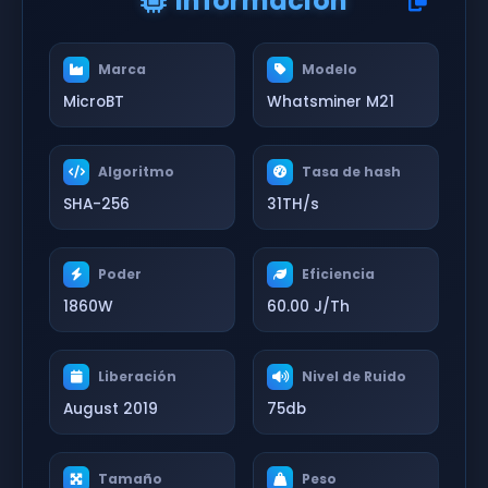
Información
Marca
Modelo
MicroBT
Whatsminer M21
Algoritmo
Tasa de hash
SHA-256
31TH/s
Poder
Eficiencia
1860W
60.00 J/Th
Liberación
Nivel de Ruido
August 2019
75db
Tamaño
Peso