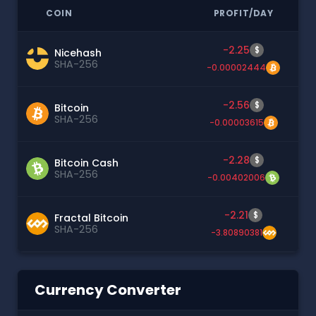
COIN
PROFIT/DAY
-2.25
$
Nicehash
SHA-256
-0.00002444
-2.56
$
Bitcoin
SHA-256
-0.00003615
-2.28
$
Bitcoin Cash
SHA-256
-0.00402006
-2.21
$
Fractal Bitcoin
SHA-256
-3.80890381
Currency Converter