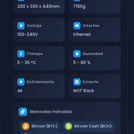
200 x 300 x 440mm
7150g
Voltaje
Interfaz
100-240V
Ethernet
Tiempo
Humedad
5 - 35 °C
5 - 90 %
Enfriamiento
Estante
Air
NOT Rack
Monedas minadas
Bitcoin (BTC)
Bitcoin Cash (BCH)