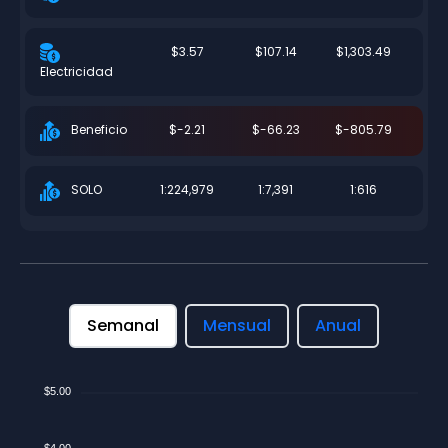
$3.57
$107.14
$1,303.49
Electricidad
$-2.21
$-66.23
$-805.79
Beneficio
1:224,979
1:7,391
1:616
SOLO
Semanal
Mensual
Anual
$5.00
$4.00