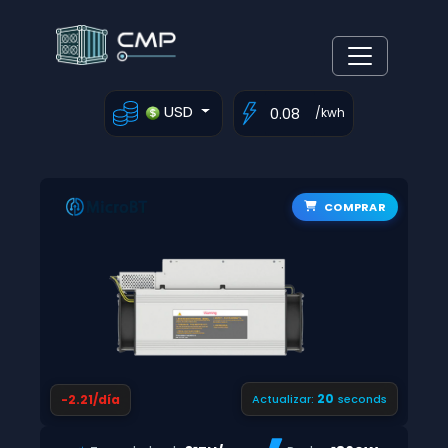
USD
/kwh
COMPRAR
19
-2.21/día
Actualizar:
seconds