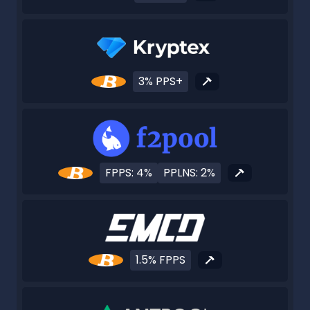
3% PPS+
FPPS: 4%
PPLNS: 2%
1.5% FPPS