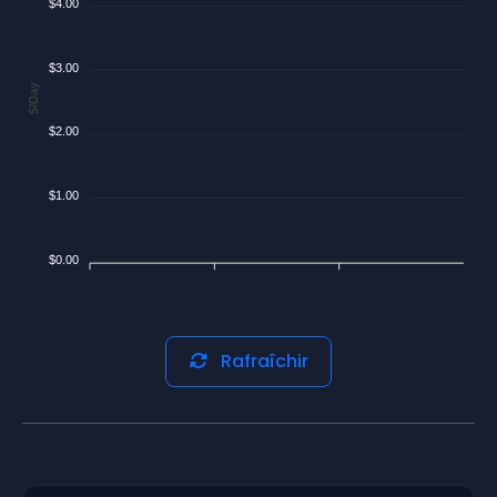
$4.00
$3.00
$/Day
$2.00
$1.00
$0.00
Rafraîchir