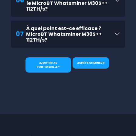
06
le MicroBT Whatsminer M30S++
112TH/s?
À quel point est-ce efficace ?
07
MicroBT Whatsminer M30S++
112TH/s?
AJOUTER AU
ACHÈTE CE MINEUR
PORTEFEUILLE +