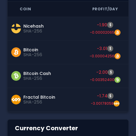
COIN
PROFIT/DAY
-1.90
$
Nicehash
SHA-256
-0.00002065
-3.01
$
Bitcoin
SHA-256
-0.00004256
-2.00
$
Bitcoin Cash
SHA-256
-0.00352400
-1.74
$
Fractal Bitcoin
SHA-256
-3.00178058
Currency Converter