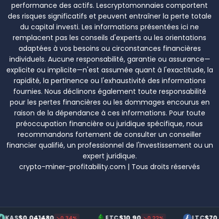
performance des actifs. Lescryptomonnaies comportent
des risques significatifs et peuvent entraîner la perte totale
du capital investi. Les informations présentées ici ne
remplacent pas les conseils d'experts ou les orientations
adaptées à vos besoins ou circonstances financières
individuels. Aucune responsabilité, garantie ou assurance—
explicite ou implicite—n'est assumée quant à l'exactitude, la
rapidité, la pertinence ou l'exhaustivité des informations
fournies. Nous déclinons également toute responsabilité
pour les pertes financières ou les dommages encourus en
raison de la dépendance à ces informations. Pour toute
préoccupation financière ou juridique spécifique, nous
recommandons fortement de consulter un conseiller
financier qualifié, un professionnel de l'investissement ou un
expert juridique.
crypto-miner-profitability.com | Tous droits réservés
.041480
$10.90
$70.20
ETC
LTC
↘0.34%
↘0.22%
↗0.19