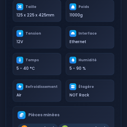
Taille
Poids
125 x 225 x 425mm
11000g
Tension
Interface
12V
Ethernet
Temps
Humidité
5 - 40 °C
5 - 90 %
Refroidissement
Étagère
Air
NOT Rack
Pièces minées