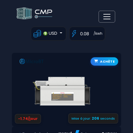
USD
/kwh
ACHÈTE
205
-1.74/jour
Mise à jour:
seconds