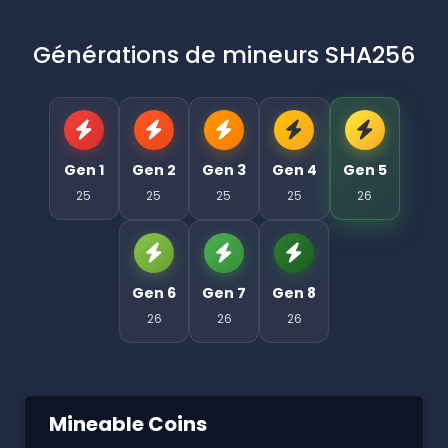
Générations de mineurs SHA256
Gen 1
Gen 2
Gen 3
Gen 4
Gen 5
25
25
25
25
26
Gen 6
Gen 7
Gen 8
26
26
26
Mineable Coins