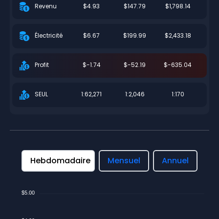
$4.93
$147.79
$1,798.14
Revenu
$6.67
$199.99
$2,433.18
Électricité
$-1.74
$-52.19
$-635.04
Profit
1:62,271
1:2,046
1:170
SEUL
Hebdomadaire
Mensuel
Annuel
$5.00