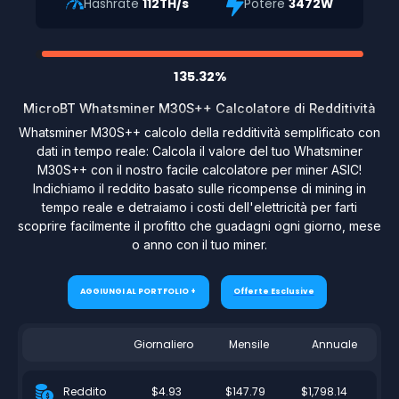
Hashrate
112TH/s
Potere
3472W
135.32%
MicroBT Whatsminer M30S++ Calcolatore di Redditività
Whatsminer M30S++ calcolo della redditività semplificato con
dati in tempo reale: Calcola il valore del tuo Whatsminer
M30S++ con il nostro facile calcolatore per miner ASIC!
Indichiamo il reddito basato sulle ricompense di mining in
tempo reale e detraiamo i costi dell'elettricità per farti
scoprire facilmente il profitto che guadagni ogni giorno, mese
o anno con il tuo miner.
AGGIUNGI AL PORTFOLIO +
Offerte Esclusive
Giornaliero
Mensile
Annuale
$4.93
$147.79
$1,798.14
Reddito