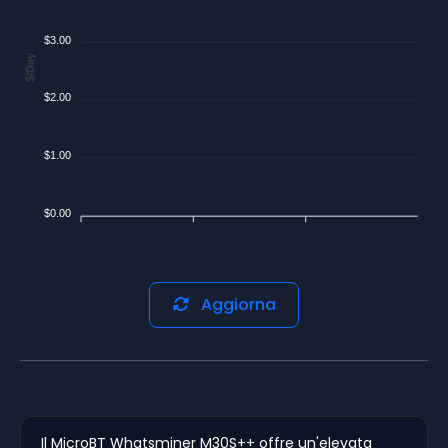
$3.00
$/Day
$2.00
$1.00
$0.00
Aggiorna
Il MicroBT Whatsminer M30S++ offre un'elevata