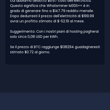
cui abbiamo dedotto $6.67 costi dell'elettricità.
Questo significa che Whatsminer M30S++ è in
grado di generare fino a $147.79 reddito mensile.
Dopo dedurresti il prezzo dell'elettricità di $199.99
avrai un profitto stimato di $-52.19 al mese.
Suggerimento: Con i nostri piani di hosting pagherai
solo circa 0,08 USD per kWh.
Se il prezzo di BTC raggiunge $138294 guadagneresti
stimato $0.72 al giorno.