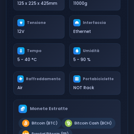
125 x 225 x 425mm
11000g
Tensione
Interfaccia
12V
Ethernet
Tempo
Umidità
5 - 40 °C
5 - 90 %
Raffreddamento
Portabiciclette
Air
NOT Rack
Monete Estratte
Bitcoin (BTC)
Bitcoin Cash (BCH)
Fractal Bitcoin (FB)