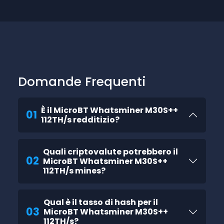
Domande Frequenti
È il MicroBT Whatsminer M30S++
01
112TH/s redditizio?
Quali criptovalute potrebbero il
02
MicroBT Whatsminer M30S++
112TH/s mines?
Qual è il tasso di hash per il
03
MicroBT Whatsminer M30S++
112TH/s?