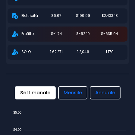
$6.67
$199.99
$2,433.18
Elettricità
$-1.74
$-52.19
$-635.04
Profitto
1:62,271
1:2,046
1:170
SOLO
Settimanale
Mensile
Annuale
$5.00
$4.00