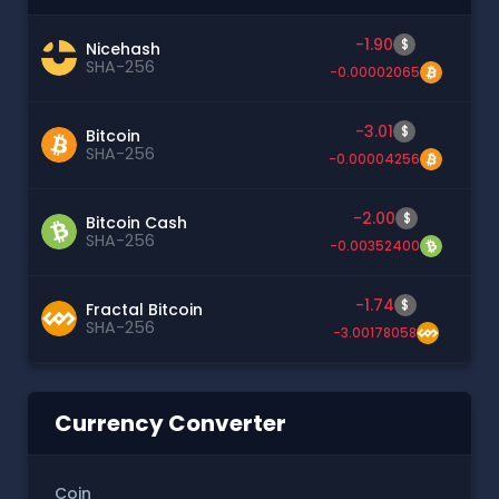
-1.90
$
Nicehash
SHA-256
-0.00002065
-3.01
$
Bitcoin
SHA-256
-0.00004256
-2.00
$
Bitcoin Cash
SHA-256
-0.00352400
-1.74
$
Fractal Bitcoin
SHA-256
-3.00178058
Currency Converter
Coin