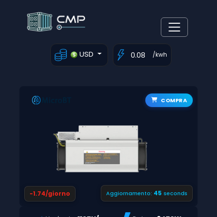
USD
/kwh
COMPRA
44
-1.74/giorno
Aggiornamento:
seconds