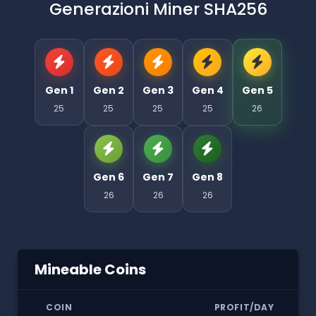
Generazioni Miner SHA256
Gen 1
Gen 2
Gen 3
Gen 4
Gen 5
25
25
25
25
26
Gen 6
Gen 7
Gen 8
26
26
26
Mineable Coins
COIN
PROFIT/DAY