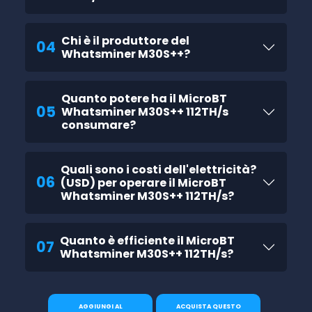
Chi è il produttore del
04
Whatsminer M30S++?
Quanto potere ha il MicroBT
05
Whatsminer M30S++ 112TH/s
consumare?
Quali sono i costi dell'elettricità?
06
(USD) per operare il MicroBT
Whatsminer M30S++ 112TH/s?
Quanto è efficiente il MicroBT
07
Whatsminer M30S++ 112TH/s?
AGGIUNGI AL
ACQUISTA QUESTO