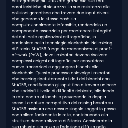
crittografiche più utilizzate grazie alle sue forti
caratteristiche di sicurezza. La sua resistenza alle
collisioni garantisce che trovare due input diversi
che generano lo stesso hash sia
computazionalmente infeasible, rendendolo un
componente essenziale per mantenere l'integrità
dei dati nelle applicazioni crittografiche, in
particolare nella tecnologia blockchain. Nel mining
di Bitcoin, SHA256 funge da meccanismo di proof-
of-work (PoW), dove i minatori devono risolvere
complessi enigmi crittografici per convalidare
nuove transazioni e aggiungere blocchi alla
blockchain. Questo processo coinvolge i minatori
che hashing ripetutamente i dati dei blocchi con
SHA256, modificando gli input fino a trovare un hash
che soddisfi il livello di difficoltà richiesto, blindando
la rete contro attacchi e prevenendo la doppia
spesa. La natura competitiva del mining basato su
SHA256 assicura che nessun singolo soggetto possa
controllare facilmente la rete, contribuendo alla
struttura decentralizzata di Bitcoin. Considerata la
sua robusta sicurezza e l'adozione diffusa nello