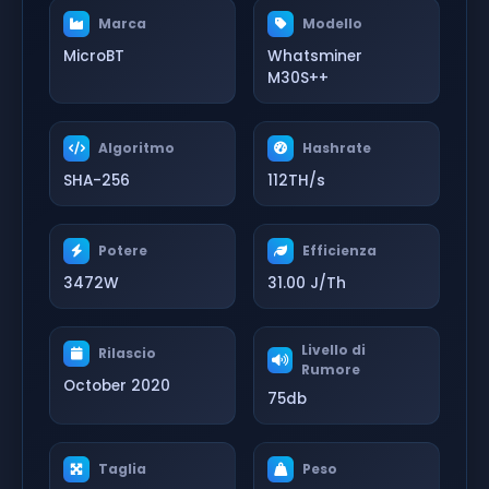
Marca
Modello
MicroBT
Whatsminer
M30S++
Algoritmo
Hashrate
SHA-256
112TH/s
Potere
Efficienza
3472W
31.00 J/Th
Livello di
Rilascio
Rumore
October 2020
75db
Taglia
Peso