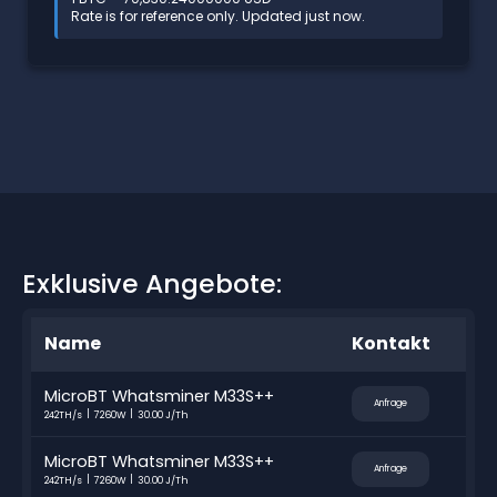
Rate is for reference only. Updated just now.
Exklusive Angebote:
Name
Kontakt
MicroBT Whatsminer M33S++
Anfrage
242TH/s
7260W
30.00 J/Th
MicroBT Whatsminer M33S++
Anfrage
242TH/s
7260W
30.00 J/Th