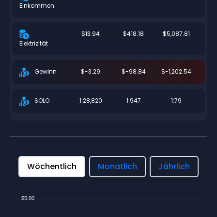
Einkommen
$13.94
$418.18
$5,087.81
Elektrizität
$-3.29
$-98.84
$-1,202.54
Gewinn
1:28,820
1:947
1:79
SOLO
Wöchentlich
Monatlich
Jährlich
$5.00