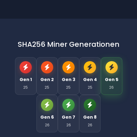
SHA256 Miner Generationen
Gen 1
Gen 2
Gen 3
Gen 4
Gen 5
25
25
25
25
26
Gen 6
Gen 7
Gen 8
26
26
26