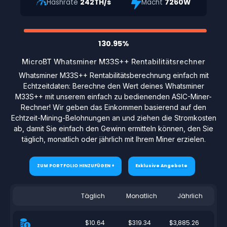
Hashrate
242TH/s
Macht
7260W
130.95%
MicroBT Whatsminer M33S++ Rentabilitätsrechner
Whatsminer M33S++ Rentabilitätsberechnung einfach mit
Echtzeitdaten: Berechne den Wert deines Whatsminer
M33S++ mit unserem einfach zu bedienenden ASIC-Miner-
Rechner! Wir geben das Einkommen basierend auf den
Echtzeit-Mining-Belohnungen an und ziehen die Stromkosten
ab, damit Sie einfach den Gewinn ermitteln können, den Sie
täglich, monatlich oder jährlich mit Ihrem Miner erzielen.
ZUM PORTFOLIO HINZUFÜGEN +
Exklusive Angebote
Täglich
Monatlich
Jährlich
$10.64
$319.34
$3,885.26