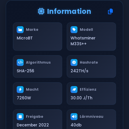
Information
Marke
Modell
MicroBT
Whatsminer
M33S++
Algorithmus
Hashrate
SHA-256
242TH/s
Macht
Effizienz
7260W
30.00 J/Th
Freigabe
Lärmniveau
December 2022
40db