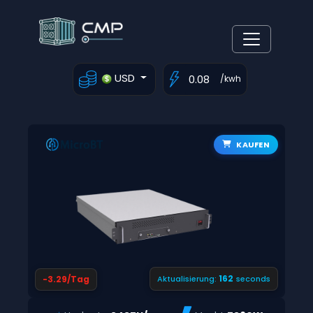
USD
/kwh
KAUFEN
161
-3.29/Tag
Aktualisierung:
seconds