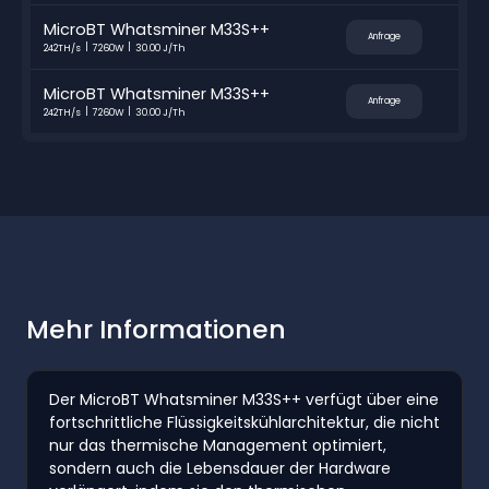
MicroBT Whatsminer M33S++
Anfrage
242TH/s
7260W
30.00 J/Th
MicroBT Whatsminer M33S++
Anfrage
242TH/s
7260W
30.00 J/Th
Mehr Informationen
Der MicroBT Whatsminer M33S++ verfügt über eine
fortschrittliche Flüssigkeitskühlarchitektur, die nicht
nur das thermische Management optimiert,
sondern auch die Lebensdauer der Hardware