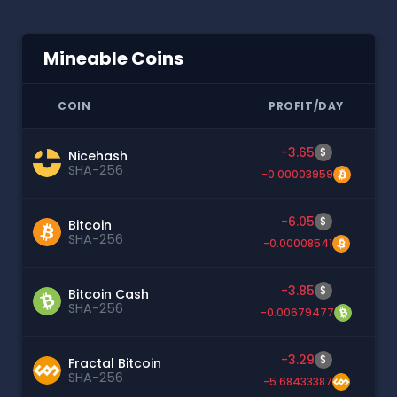
Mineable Coins
COIN
PROFIT/DAY
-3.65
$
Nicehash
SHA-256
-0.00003959
-6.05
$
Bitcoin
SHA-256
-0.00008541
-3.85
$
Bitcoin Cash
SHA-256
-0.00679477
-3.29
$
Fractal Bitcoin
SHA-256
-5.68433387