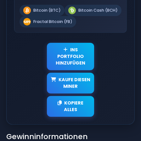
Bitcoin (BTC)
Bitcoin Cash (BCH)
Fractal Bitcoin (FB)
INS
PORTFOLIO
HINZUFÜGEN
KAUFE DIESEN
MINER
KOPIERE
ALLES
Gewinninformationen