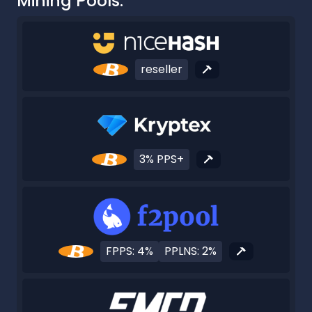
Mining Pools:
reseller
3% PPS+
FPPS: 4%
PPLNS: 2%