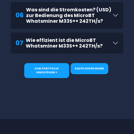
Was sind die Stromkosten? (USD)
06
zur Bedienung des MicroBT
Whatsminer M33S++ 242TH/s?
Wie effizient ist die MicroBT
07
Whatsminer M33S++ 242TH/s?
ZUM PORTFOLIO
KAUFE DIESEN MINER
HINZUFÜGEN +