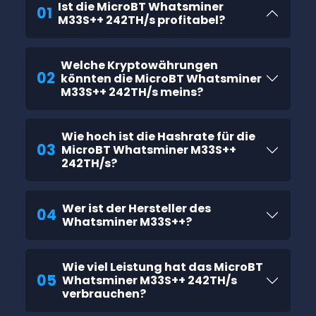
Ist die MicroBT Whatsminer
01
M33S++ 242TH/s profitabel?
Welche Kryptowährungen
02
könnten die MicroBT Whatsminer
M33S++ 242TH/s meins?
Wie hoch ist die Hashrate für die
03
MicroBT Whatsminer M33S++
242TH/s?
Wer ist der Hersteller des
04
Whatsminer M33S++?
Wie viel Leistung hat das MicroBT
05
Whatsminer M33S++ 242TH/s
verbrauchen?