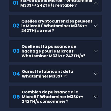
Est-ce que le MicroBT Whatsminer
01
M33S++ 242TH/s rentable ?
Quelles cryptocurrencies peuvent
02
le MicroBT Whatsminer M33S++
242TH/s à moi ?
Quelle est la puissance de
03
hachage pour le MicroBT
Whatsminer M33S++ 242TH/s?
Qui est le fabricant de la
04
Whatsminer M33S++?
Combien de puissance a le
05
MicroBT Whatsminer M33S++
242TH/s consommer ?