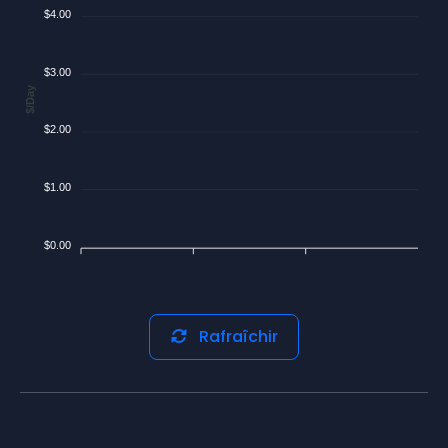
$4.00
$3.00
$/Day
$2.00
$1.00
$0.00
Rafraîchir