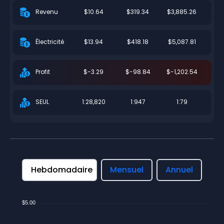
$10.64
$319.34
$3,885.26
Revenu
$13.94
$418.18
$5,087.81
Électricité
$-3.29
$-98.84
$-1,202.54
Profit
1:28,820
1:947
1:79
SEUL
Hebdomadaire
Mensuel
Annuel
$5.00