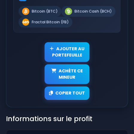
Bitcoin (BTC)
Bitcoin Cash (BCH)
Fractal Bitcoin (FB)
AJOUTER AU
PORTEFEUILLE
ACHÈTE CE
MINEUR
COPIER TOUT
Informations sur le profit