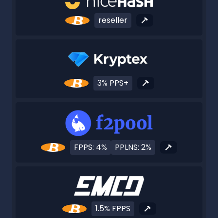
reseller
3% PPS+
FPPS: 4%
PPLNS: 2%
1.5% FPPS