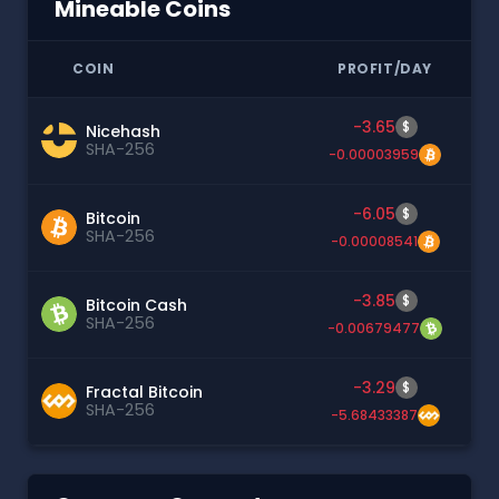
Mineable Coins
COIN
PROFIT/DAY
-3.65
$
Nicehash
SHA-256
-0.00003959
-6.05
$
Bitcoin
SHA-256
-0.00008541
-3.85
$
Bitcoin Cash
SHA-256
-0.00679477
-3.29
$
Fractal Bitcoin
SHA-256
-5.68433387