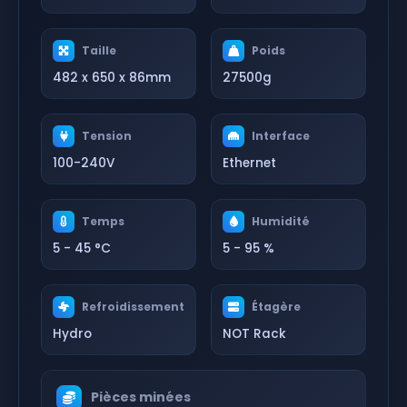
Taille
Poids
482 x 650 x 86mm
27500g
Tension
Interface
100-240V
Ethernet
Temps
Humidité
5 - 45 °C
5 - 95 %
Refroidissement
Étagère
Hydro
NOT Rack
Pièces minées