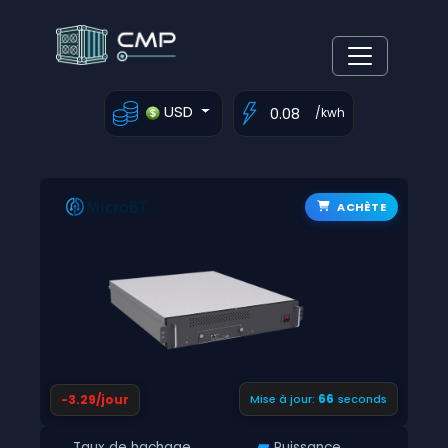
USD
/kwh
ACHÈTE
65
-3.29/jour
Mise à jour:
seconds
Taux de hachage
Puissance