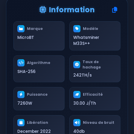
Information
Marque
Modèle
MicroBT
Whatsminer
M33S++
Taux de
Algorithme
hachage
SHA-256
242TH/s
Puissance
Efficacité
7260W
30.00 J/Th
Libération
Niveau de bruit
December 2022
40db