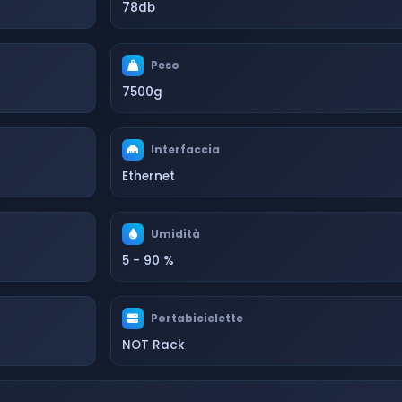
78db
Peso
7500g
Interfaccia
Ethernet
Umidità
5 - 90 %
Portabiciclette
NOT Rack