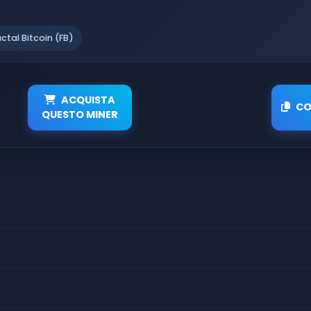
actal Bitcoin (FB)
ACQUISTA
CO
QUESTO MINER