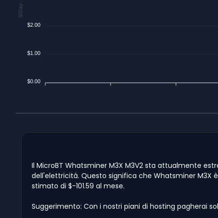
$/Day
$2.00
$1.00
$0.00
Il MicroBT Whatsminer M3X M3V2 sta attualmente estraen
dell'elettricità. Questo significa che Whatsminer M3X è i
stimato di $-101.59 al mese.
Suggerimento: Con i nostri piani di hosting pagherai so