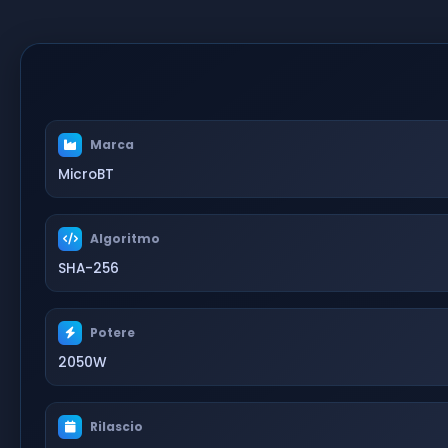
Marca
MicroBT
Algoritmo
SHA-256
Potere
2050W
Rilascio