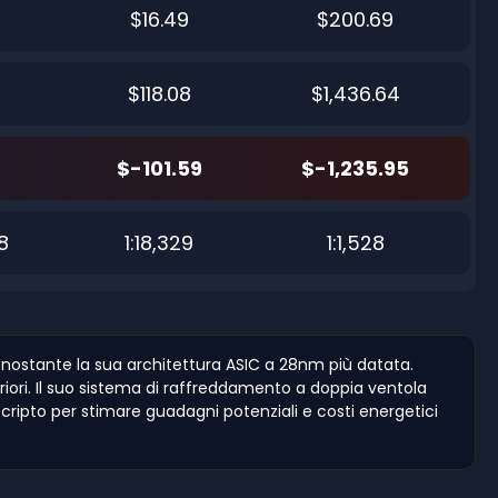
$16.49
$200.69
$118.08
$1,436.64
$-101.59
$-1,235.95
8
1:18,329
1:1,528
nostante la sua architettura ASIC a 28nm più datata.
iori. Il suo sistema di raffreddamento a doppia ventola
i cripto per stimare guadagni potenziali e costi energetici