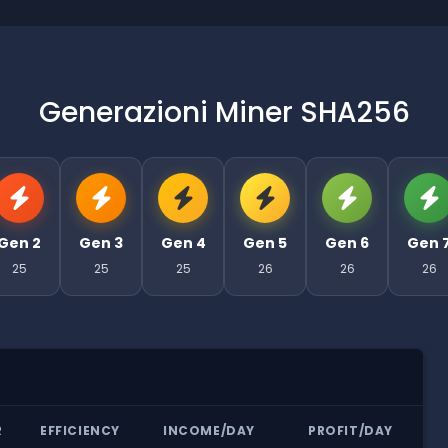
Generazioni Miner SHA256
Gen 2
Gen 3
Gen 4
Gen 5
Gen 6
Gen 
25
25
25
26
26
26
R
EFFICIENCY
INCOME/DAY
PROFIT/DAY