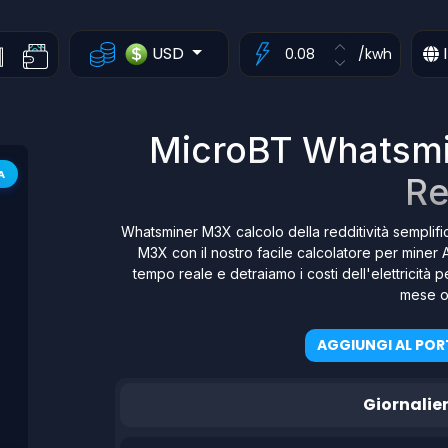
USD
I
/kwh
MicroBT Whatsmi
A
Re
Whatsminer M3X calcolo della redditività semplific
M3X con il nostro facile calcolatore per miner A
tempo reale e detraiamo i costi dell'elettricità p
mese o 
AGGIUNGI AL POR
Giornalie