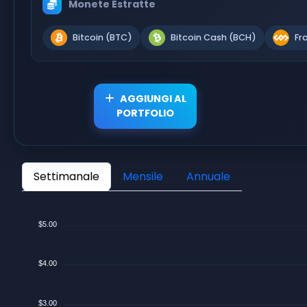
Monete Estratte
Bitcoin (BTC)
Bitcoin Cash (BCH)
Fr
AGGIUNGI AL
PORTFOLIO
Settimanale
Mensile
Annuale
$5.00
$4.00
$3.00