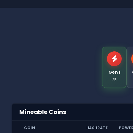
Gen 1
25
Mineable Coins
COIN
HASHRATE
POWE