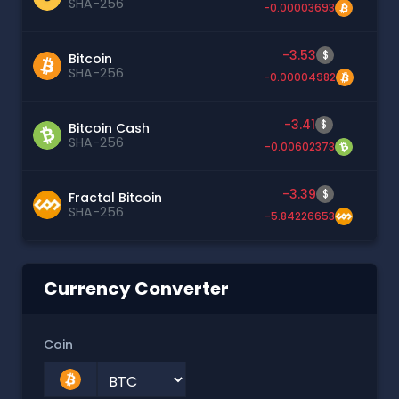
SHA-256
-0.00003693
-3.53
$
Bitcoin
SHA-256
-0.00004982
-3.41
$
Bitcoin Cash
SHA-256
-0.00602373
-3.39
$
Fractal Bitcoin
SHA-256
-5.84226653
Currency Converter
Coin