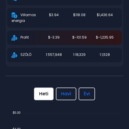
$3.94
$118.08
$1,436.64
Villamos
energia
$-3.39
$-101.59
$-1,235.95
Profit
1:557,948
1:18,329
1:1,528
SZÓLÓ
Heti
Havi
Évi
$5.00
$4.00