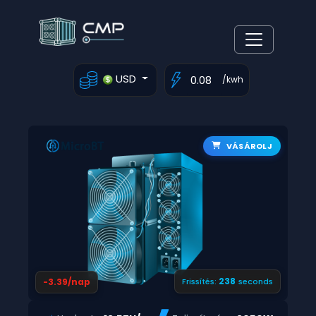
USD
/kwh
VÁSÁROLJ
237
-3.39/nap
Frissítés:
seconds