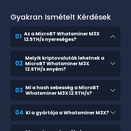
Gyakran Ismételt Kérdések
Az a MicroBT Whatsminer M3X
01
12.5TH/s nyereséges?
Melyik kriptovaluták lehetnek a
02
MicroBT Whatsminer M3X
12.5TH/s enyém?
Mi a hash sebesség a MicroBT
03
Whatsminer M3X 12.5TH/s?
04
Ki a gyártója a Whatsminer M3X?