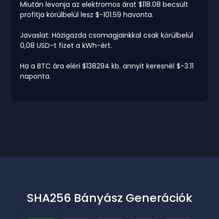
Miután levonja az elektromos árat $118.08 becsült
profitja körülbelül lesz $-101.59 havonta.
Javaslat: Házigazda csomagjainkkal csak körülbelül
0,08 USD-t fizet a kWh-ért.
Ha a BTC ára eléri $138294 kb. annyit keresnél $-3.11
naponta.
SHA256 Bányász Generációk