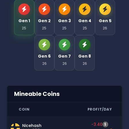
Gen 1
Gen 2
Gen 3
Gen 4
Gen 5
25
25
25
25
26
Gen 6
Gen 7
Gen 8
26
26
26
Mineable Coins
COIN
PROFIT/DAY
-3.40
$
Nicehash