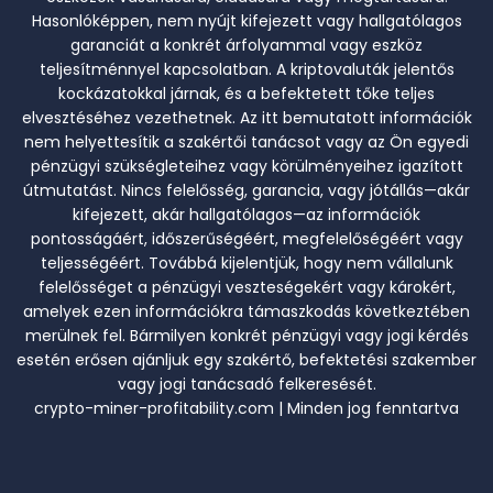
Hasonlóképpen, nem nyújt kifejezett vagy hallgatólagos
garanciát a konkrét árfolyammal vagy eszköz
teljesítménnyel kapcsolatban. A kriptovaluták jelentős
kockázatokkal járnak, és a befektetett tőke teljes
elvesztéséhez vezethetnek. Az itt bemutatott információk
nem helyettesítik a szakértői tanácsot vagy az Ön egyedi
pénzügyi szükségleteihez vagy körülményeihez igazított
útmutatást. Nincs felelősség, garancia, vagy jótállás—akár
kifejezett, akár hallgatólagos—az információk
pontosságáért, időszerűségéért, megfelelőségéért vagy
teljességéért. Továbbá kijelentjük, hogy nem vállalunk
felelősséget a pénzügyi veszteségekért vagy károkért,
amelyek ezen információkra támaszkodás következtében
merülnek fel. Bármilyen konkrét pénzügyi vagy jogi kérdés
esetén erősen ajánljuk egy szakértő, befektetési szakember
vagy jogi tanácsadó felkeresését.
crypto-miner-profitability.com | Minden jog fenntartva