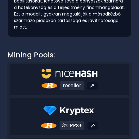
beállításokat, lehetővé téve a bányászok számára
a hatékonyság és a teljesítmény finomhangolását.
Ezt a modellt gyakran megtalálják a másodkézből
származó piacokon tartóssága és javíthatósága
miatt.
Mining Pools:
reseller
3% PPS+