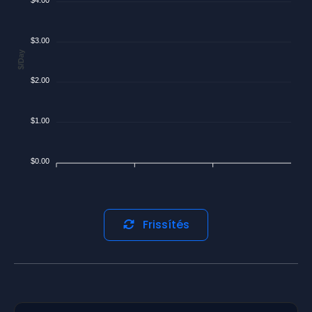
$3.00
$/Day
$2.00
$1.00
$0.00
Frissítés