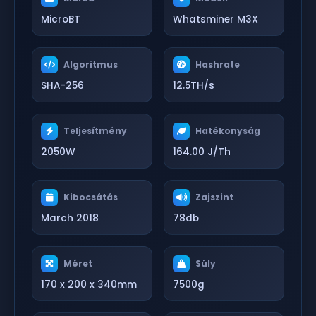
MicroBT
Whatsminer M3X
Algoritmus
Hashrate
SHA-256
12.5TH/s
Teljesítmény
Hatékonyság
2050W
164.00 J/Th
Kibocsátás
Zajszint
March 2018
78db
Méret
Súly
170 x 200 x 340mm
7500g