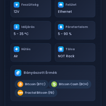
Feszültség
Felület
12V
Ethernet
Időjárás
Páratartalom
5 - 35 °C
5 - 90 %
Hűtés
Tálca
Air
NOT Rack
Bányászott Érmék
Bitcoin (BTC)
Bitcoin Cash (BCH)
Fractal Bitcoin (FB)