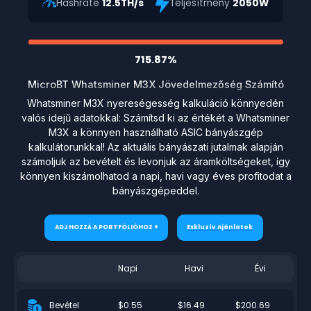
Hashrate
12.5TH/s
Teljesítmény
2050W
715.87%
MicroBT Whatsminer M3X Jövedelmezőség Számító
Whatsminer M3X nyereségesség kalkuláció könnyedén
valós idejű adatokkal: Számítsd ki az értékét a Whatsminer
M3X a könnyen használható ASIC bányászgép
kalkulátorunkkal! Az aktuális bányászati jutalmak alapján
számoljuk az bevételt és levonjuk az áramköltségeket, így
könnyen kiszámolhatod a napi, havi vagy éves profitodat a
bányászgépeddel.
ADJ HOZZÁ A PORTFÓLIÓHOZ +
Exkluzív Ajánlatok
Napi
Havi
Évi
$0.55
$16.49
$200.69
Bevétel