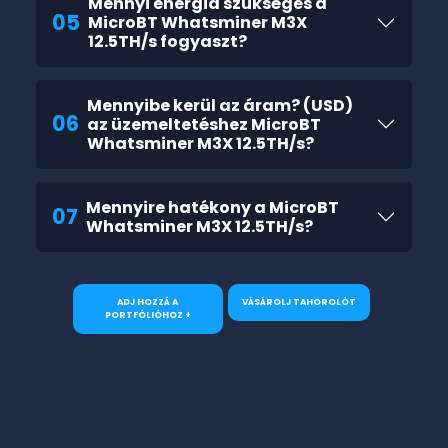
Mennyi energia szükséges a
05
MicroBT Whatsminer M3X
12.5TH/s fogyaszt?
Mennyibe kerül az áram? (USD)
06
az üzemeltetéshez MicroBT
Whatsminer M3X 12.5TH/s?
Mennyire hatékony a MicroBT
07
Whatsminer M3X 12.5TH/s?
ADJ HOZZÁ A
VÁSÁROLJ TAHOROLÓT
PORTFÓLIÓHOZ +