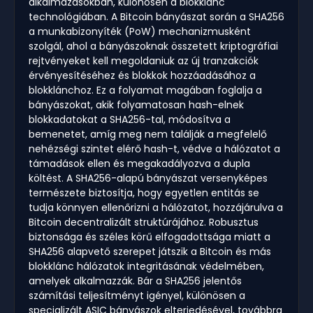
alkalmazásokban, különösen a blokklánc
technológiában. A Bitcoin bányászat során a SHA256
a munkabizonyíték (PoW) mechanizmusként
szolgál, ahol a bányászoknak összetett kriptográfiai
rejtvényeket kell megoldaniuk az új tranzakciók
érvényesítéséhez és blokkok hozzáadásához a
blokklánchoz. Ez a folyamat magában foglalja a
bányászokat, akik folyamatosan hash-elnek
blokkadatokat a SHA256-tal, módosítva a
bemenetet, amíg meg nem találják a megfelelő
nehézségi szintet elérő hash-t, védve a hálózatot a
támadások ellen és megakadályozva a dupla
költést. A SHA256-alapú bányászat versenyképes
természete biztosítja, hogy egyetlen entitás se
tudja könnyen ellenőrizni a hálózatot, hozzájárulva a
Bitcoin decentralizált struktúrájához. Robusztus
biztonsága és széles körű elfogadottsága miatt a
SHA256 alapvető szerepet játszik a Bitcoin és más
blokklánc hálózatok integritásának védelmében,
amelyek alkalmazzák. Bár a SHA256 jelentős
számítási teljesítményt igényel, különösen a
specializált ASIC bányászok elterjedésével, továbbra