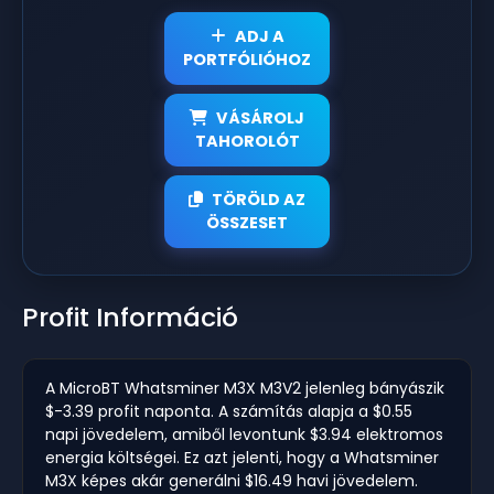
ADJ A
PORTFÓLIÓHOZ
VÁSÁROLJ
TAHOROLÓT
TÖRÖLD AZ
ÖSSZESET
Profit Információ
A MicroBT Whatsminer M3X M3V2 jelenleg bányászik
$-3.39 profit naponta. A számítás alapja a $0.55
napi jövedelem, amiből levontunk $3.94 elektromos
energia költségei. Ez azt jelenti, hogy a Whatsminer
M3X képes akár generálni $16.49 havi jövedelem.