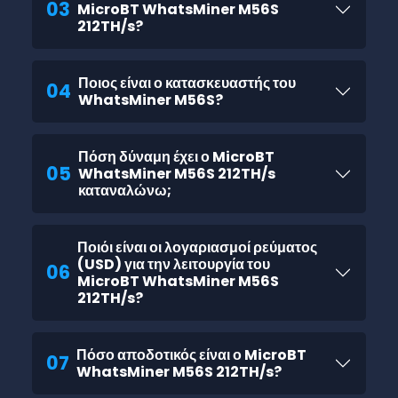
03
MicroBT WhatsMiner M56S
212TH/s?
Ποιος είναι ο κατασκευαστής του
04
WhatsMiner M56S?
Πόση δύναμη έχει ο MicroBT
05
WhatsMiner M56S 212TH/s
καταναλώνω;
Ποιόι είναι οι λογαριασμοί ρεύματος
(USD) για την λειτουργία του
06
MicroBT WhatsMiner M56S
212TH/s?
Πόσο αποδοτικός είναι ο MicroBT
07
WhatsMiner M56S 212TH/s?