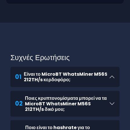
Συχνές Ερωτήσεις
Είναι το MicroBT WhatsMiner M56S
01
212TH/s κερδοφόρο;
Ποιες κρυπτονομίσματα μπορεί να τα
02
MicroBT WhatsMiner M56S
212TH/s δικό μου;
Ποιο είναι το hashrate για το