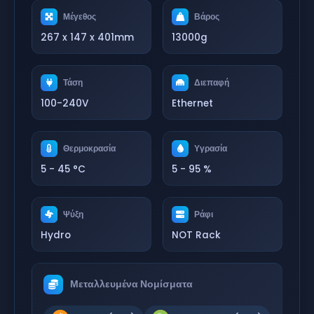
Μέγεθος
Βάρος
267 x 147 x 401mm
13000g
Τάση
Διεπαφή
100-240V
Ethernet
Θερμοκρασία
Υγρασία
5 - 45 °C
5 - 95 %
Ψύξη
Ράφι
Hydro
NOT Rack
Μεταλλευμένα Νομίσματα