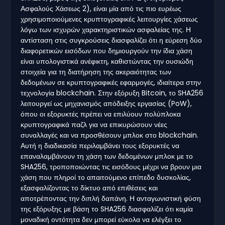
Ασφαλούς Χάσεως 2), είναι μία από τις πιο ευρέως
χρησιμοποιούμενες κρυπτογραφικές λειτουργίες χάσεως
λόγω των ισχυρών χαρακτηριστικών ασφαλείας της. Η
αντίσταση στις συγκρούσεις διασφαλίζει ότι η εύρεση δύο
διαφορετικών εισόδων που δημιουργούν την ίδια χάση
είναι υπολογιστικά ανέφικτη, καθιστώντας την ουσιώδη
στοιχεία για τη διατήρηση της ακεραιότητας των
δεδομένων σε κρυπτογραφικές εφαρμογές, ιδιαίτερα στην
τεχνολογία blockchain. Στην εξόρυξη Bitcoin, το SHA256
λειτουργεί ως μηχανισμός απόδειξης εργασίας (PoW),
όπου οι εξορυκτές πρέπει να επιλύουν πολύπλοκα
κρυπτογραφικά παζλ για να επικυρώσουν νέες
συναλλαγές και να προσθέσουν μπλοκ στο blockchain.
Αυτή η διαδικασία περιλαμβάνει τους εξορυκτές να
επαναλαμβάνουν τη χάση των δεδομένων μπλοκ με το
SHA256, τροποποιώντας τις εισόδους μέχρι να βρουν μια
χάση που πληροί το απαιτούμενο επίπεδο δυσκολίας,
εξασφαλίζοντας το δίκτυο από επιθέσεις και
αποτρέποντας την διπλή δαπάνη. Η ανταγωνιστική φύση
της εξόρυξης με βάση το SHA256 διασφαλίζει ότι καμία
μοναδική οντότητα δεν μπορεί εύκολα να ελέγξει το