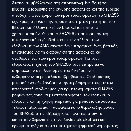
δίκτυο, συμβάλλοντας στη αποκεντρωμένη δομή του
Bitcoin. Δεδομένης της ισχυρής ασφάλειας και της ευρείας
αποδοχής στον χώρο των κρυπτονομισμάτων, το SHA256
έχει κρίσιμο ρόλο στην προστασία της ακεραιότητας του
Bitcoin και άλλων δικτύων blockchain που το
χρησιμοποιούν. Αν και το SHA256 απαιτεί σημαντική
υπολογιστική ισχύ, ιδιαίτερα με την αύξηση των
εξειδικευμένων ASIC σκαπανέων, παραμένει ένας βασικός
μηχανισμός για τη διασφάλιση της ασφάλειας και
σταθερότητας των κρυπτονομισμάτων. Για τους
εξορυκτές, η χρήση του SHA256 τους επιτρέπει να
συμβάλλουν στη λειτουργία του δικτύου ενώ
ενθαρρύνονται με μπλοκ επιβραβεύσεις. Οι εξορυκτές
μπορούν να αξιολογήσουν την κερδοφορία τους με τον
υπολογιστή κερδών μας για κρυπτονομίσματα SHA256,
βοηθώντας τους να βελτιστοποιήσουν τον εξοπλισμό
εξόρυξης και τη χρήση ενέργειας για μέγιστες αποδόσεις.
Τελικά, η αξιοπιστία, η ασφάλεια και ο θεμελιώδης ρόλος
του SHA256 στην εξόρυξη κρυπτονομισμάτων το
καθιστούν θεμέλιο της τεχνολογίας blockchain και
κρίσιμο παράγοντα στα συστήματα ψηφιακού νομίσματος.