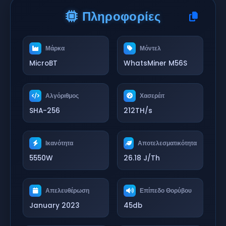
Πληροφορίες
Μάρκα
Μόντελ
MicroBT
WhatsMiner M56S
Αλγόριθμος
Χασερέιτ
SHA-256
212TH/s
Ικανότητα
Αποτελεσματικότητα
5550W
26.18 J/Th
Απελευθέρωση
Επίπεδο Θορύβου
January 2023
45db