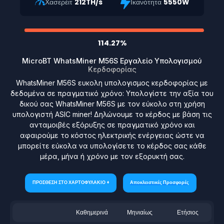
Χασερέιτ
212TH/s
Ικανότητα
5550W
114.27%
MicroBT WhatsMiner M56S Εργαλείο Υπολογισμού
Κερδοφορίας
WhatsMiner M56S ευκολη υπολογισμος κερδοφορίας με
δεδομένα σε πραγματικό χρόνο: Υπολογίστε την αξία του
δικού σας WhatsMiner M56S με τον εύκολο στη χρήση
υπολογιστή ASIC miner! Δηλώνουμε το κέρδος με βάση τις
ανταμοιβές εξόρυξης σε πραγματικό χρόνο και
αφαιρούμε το κόστος ηλεκτρικής ενέργειας ώστε να
μπορείτε εύκολα να υπολογίσετε το κέρδος σας κάθε
μέρα, μήνα ή χρόνο με τον εξορυκτή σας.
ΠΡΟΣΘΕΣΗ ΣΤΟ ΧΑΡΤΟΦΥΛΑΚΙΟ +
Αποκλειστικές Προσφορές
Καθημερινά
Μηνιαίως
Ετήσιος