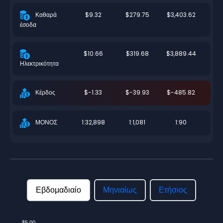
$9.32
$279.75
$3,403.62
Καθαρά
έσοδα
$10.66
$319.68
$3,889.44
Ηλεκτρικότητα
$-1.33
$-39.93
$-485.82
Κέρδος
1:32,898
1:1,081
1:90
ΜΟΝΟΣ
Εβδομαδιαίο
Μηνιαίως
Ετήσιος
$5.00