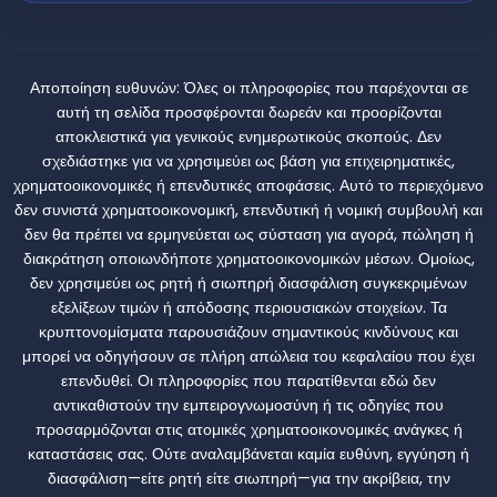
Αποποίηση ευθυνών:
Όλες οι πληροφορίες που παρέχονται σε
αυτή τη σελίδα προσφέρονται δωρεάν και προορίζονται
αποκλειστικά για γενικούς ενημερωτικούς σκοπούς. Δεν
σχεδιάστηκε για να χρησιμεύει ως βάση για επιχειρηματικές,
χρηματοοικονομικές ή επενδυτικές αποφάσεις. Αυτό το περιεχόμενο
δεν συνιστά χρηματοοικονομική, επενδυτική ή νομική συμβουλή και
δεν θα πρέπει να ερμηνεύεται ως σύσταση για αγορά, πώληση ή
διακράτηση οποιωνδήποτε χρηματοοικονομικών μέσων. Ομοίως,
δεν χρησιμεύει ως ρητή ή σιωπηρή διασφάλιση συγκεκριμένων
εξελίξεων τιμών ή απόδοσης περιουσιακών στοιχείων. Τα
κρυπτονομίσματα παρουσιάζουν σημαντικούς κινδύνους και
μπορεί να οδηγήσουν σε πλήρη απώλεια του κεφαλαίου που έχει
επενδυθεί. Οι πληροφορίες που παρατίθενται εδώ δεν
αντικαθιστούν την εμπειρογνωμοσύνη ή τις οδηγίες που
προσαρμόζονται στις ατομικές χρηματοοικονομικές ανάγκες ή
καταστάσεις σας. Ούτε αναλαμβάνεται καμία ευθύνη, εγγύηση ή
διασφάλιση—είτε ρητή είτε σιωπηρή—για την ακρίβεια, την