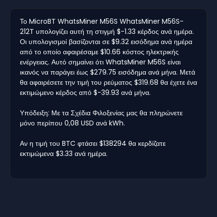
Το MicroBT WhatsMiner M56S WhatsMiner M56S-
212T υπολογίζει αυτή τη στιγμή $-1.33 κέρδος ανά ημέρα.
Οι υπολογισμοί βασίζονται σε $9.32 εισόδημα ανά ημέρα
από το οποίο αφαιρέσαμε $10.66 κόστος ηλεκτρικής
ενέργειας. Αυτό σημαίνει ότι WhatsMiner M56S είναι
ικανός να παράγει έως $279.75 εισόδημα ανά μήνα. Μετά
θα αφαιρέσετε την τιμή του ρεύματος $319.68 θα έχετε ένα
εκτιμώμενο κέρδος από $-39.93 ανά μήνα.
Υπόδειξη: Με τα Σχέδια Φιλοξενίας μας θα πληρώνετε
μόνο περίπου 0,08 USD ανά kWh.
Αν η τιμή του BTC φτάσει $138294 θα κερδίζατε
εκτιμώμενα $3.33 ανά ημέρα.