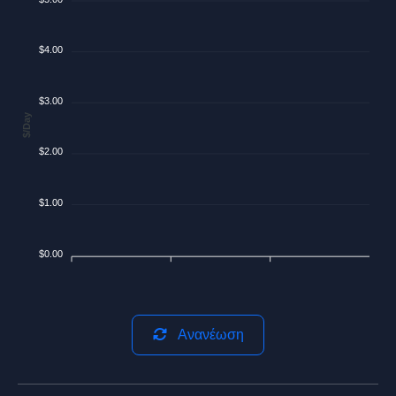
$4.00
$3.00
$/Day
$2.00
$1.00
$0.00
Ανανέωση