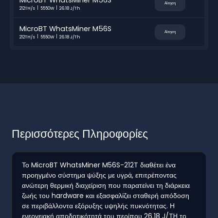
Αίτηση
212TH/s
5550W
26.18 J/Th
MicroBT WhatsMiner M56S
Αίτηση
212TH/s
5550W
26.18 J/Th
Περισσότερες Πληροφορίες
Το MicroBT WhatsMiner M56S-212T διαθέτει ένα
προηγμένο σύστημα ψύξης με υγρά, επιτρέποντας
ανώτερη θερμική διαχείριση που παρατείνει τη διάρκεια
ζωής του hardware και εξασφαλίζει σταθερή απόδοση
σε περιβάλλοντα εξόρυξης υψηλής πυκνότητας. Η
ενεργειακή αποδοτικότητά του περίπου 26.18 J/TH το