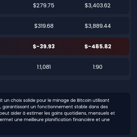
$279.75
$3,403.62
$319.68
$3,889.44
$-39.93
$-485.82
8
1:1,081
1:90
n choix solide pour le minage de Bitcoin utilisant
iel, garantissant un fonctionnement stable dans des
peut aider à estimer les gains quotidiens, mensuels et
permet une meilleure planification financière et une