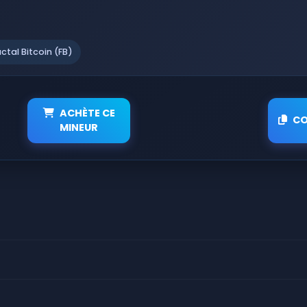
actal Bitcoin (FB)
ACHÈTE CE
CO
MINEUR