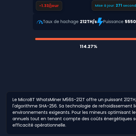
270
-1.33/jour
Mise à jour:
second
Taux de hachage
212TH/s
Puissance
555
114.27%
Le MicroBT WhatsMiner M56S-212T offre un puissant 212TH/
l'algorithme SHA-256. Sa technologie de refroidissement l
environnements exigeants. Pour les mineurs optimisant leur
annuels tout en tenant compte des coûts énergétiques selon
efficacité opérationnelle.