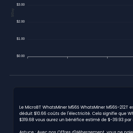
$3.00
$/Day
$2.00
$1.00
$0.00
Le MicroBT WhatsMiner M56S WhatsMiner M56S-212T est a
déduit $10.66 coûts de l'électricité. Cela signifie que 
$319.68 vous aurez un bénéfice estimé de $-39.93 par 
Astuce : Avec nos Offres d'Hébergement, vous ne paie