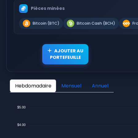
Pièces minées
Bitcoin (BTC)
Bitcoin Cash (BCH)
Fr
AJOUTER AU
PORTEFEUILLE
Hebdomadaire
Mensuel
Annuel
$5.00
$4.00