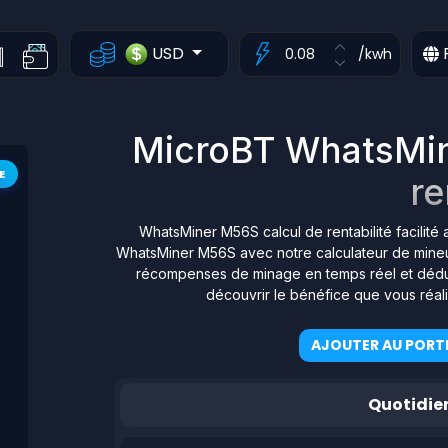
USD
/kwh
MicroBT WhatsMin
E
re
WhatsMiner M56S calcul de rentabilité facilité
WhatsMiner M56S avec notre calculateur de mineur 
récompenses de minage en temps réel et déduis
découvrir le bénéfice que vous réal
AJOUTER AU PORTE
Quotidie