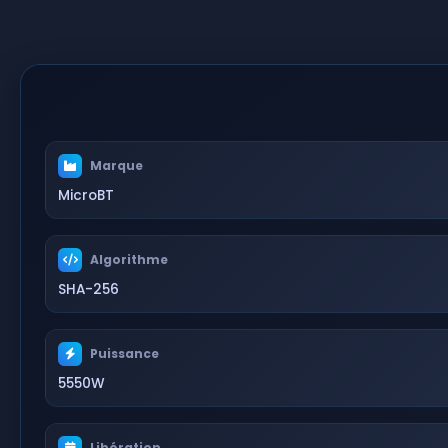
Marque
MicroBT
Algorithme
SHA-256
Puissance
5550W
Libération