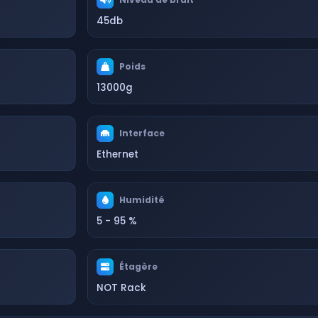
45db
Poids
13000g
Interface
Ethernet
Humidité
5 - 95 %
Étagère
NOT Rack