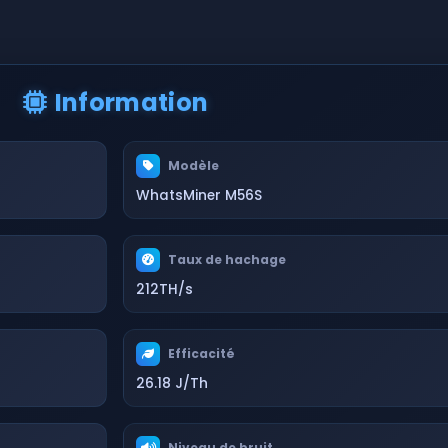
Information
Modèle
WhatsMiner M56S
Taux de hachage
212TH/s
Efficacité
26.18 J/Th
Niveau de bruit