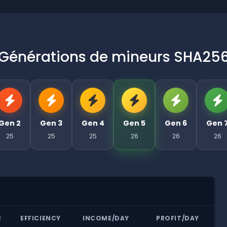
Générations de mineurs SHA25
Gen 2
Gen 3
Gen 4
Gen 5
Gen 6
Gen 
25
25
25
26
26
26
R
EFFICIENCY
INCOME/DAY
PROFIT/DAY