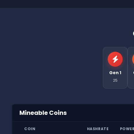
Gen 1
25
Mineable Coins
COIN
HASHRATE
POWE