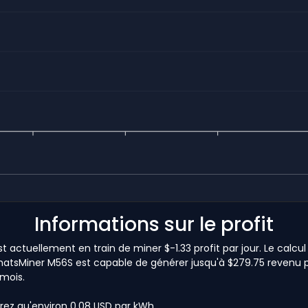
Informations sur le profit
ctuellement en train de miner $-1.33 profit par jour. Le calcul
WhatsMiner M56S est capable de générer jusqu'à $279.75 revenu par
mois.
rez qu'environ 0,08 USD par kWh.