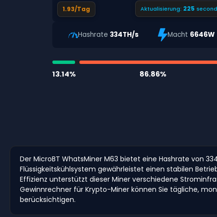
224
1.93/Tag
Aktualisierung:
second
Hashrate
334TH/s
Macht
6646W
13.14%
86.86%
Der MicroBT WhatsMiner M63 bietet eine Hashrate von 334T
Flüssigkeitskühlsystem gewährleistet einen stabilen Betri
Effizienz unterstützt dieser Miner verschiedene Strominf
Gewinnrechner für Krypto-Miner können Sie tägliche, mo
berücksichtigen.