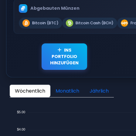
Abgebauten Münzen
Bitcoin (BTC)
Bitcoin Cash (BCH)
Fr
INS
PORTFOLIO
HINZUFÜGEN
Wöchentlich
Monatlich
Jährlich
$5.00
$4.00