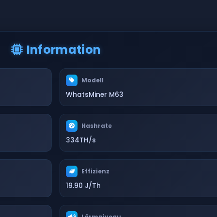
Information
Modell
WhatsMiner M63
Hashrate
334TH/s
Effizienz
19.90 J/Th
Lärmniveau