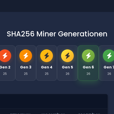
SHA256 Miner Generationen
Gen 2
Gen 3
Gen 4
Gen 5
Gen 6
Gen 
25
25
25
26
26
26