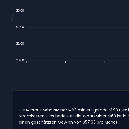
$3.00
$/Day
$2.00
$1.00
$0.00
Die MicroBT WhatsMiner M63 miniert gerade $1.93 Gew
Stromkosten. Das bedeutet die WhatsMiner M63 ist in
einen geschätzten Gewinn von $57.93 pro Monat.