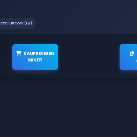
actal Bitcoin (FB)
KAUFE DIESEN
MINER