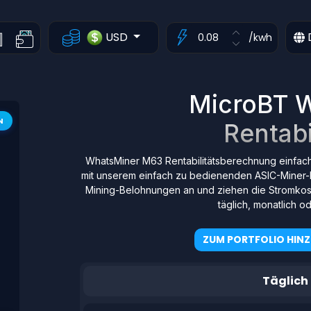
USD
/kwh
MicroBT 
N
Rentabi
WhatsMiner M63 Rentabilitätsberechnung einfac
mit unserem einfach zu bedienenden ASIC-Miner-
Mining-Belohnungen an und ziehen die Stromkost
täglich, monatlich od
ZUM PORTFOLIO HIN
Täglich