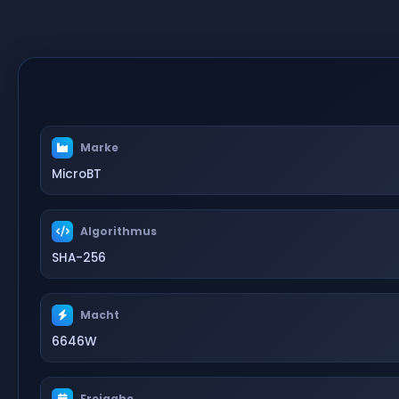
Marke
MicroBT
Algorithmus
SHA-256
Macht
6646W
Freigabe