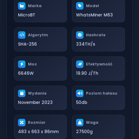
Marka
Model
MicroBT
WhatsMiner M63
Algorytm
Hashrate
SHA-256
334TH/s
Moc
Efektywność
6646W
19.90 J/Th
Wydanie
Poziom hałasu
November 2023
50db
Rozmiar
Waga
483 x 663 x 86mm
27500g