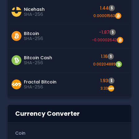
1.44
$
Nicehash
SHA-256
0.00001563
-1.87
$
Bitcoin
SHA-256
-0.00002642
1.16
$
Bitcoin Cash
SHA-256
0.00204889
1.93
$
Fractal Bitcoin
SHA-256
3.33
Currency Converter
Coin