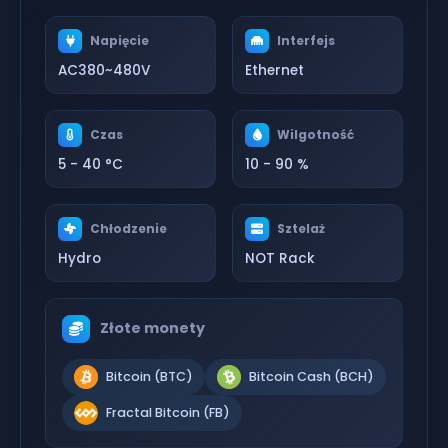
Napięcie
Interfejs
AC380~480V
Ethernet
Czas
Wilgotność
5 - 40 °C
10 - 90 %
Chłodzenie
Sztelaż
Hydro
NOT Rack
Złote monety
Bitcoin (BTC)
Bitcoin Cash (BCH)
Fractal Bitcoin (FB)