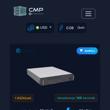
USD
/kwh
KUPUJ
139
1.93/dzień
Aktualizacja:
seconds