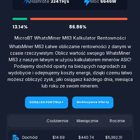
Hashrate
334TH/s
Moc
6646W
13.14%
86.86%
MicroBT WhatsMiner M63 Kalkulator Rentowności
WhatsMiner M63 Łatwe obliczanie rentowności z danymi w
czasie rzeczywistym: Oblicz wartość swojego WhatsMiner
M63 z naszym łatwym w użyciu kalkulatorem minerów ASIC!
Podajemy dochód oparty na bieżących nagrodach za
wydobycie i odejmujemy koszty energii, dzięki czemu łatwo
możesz obliczyć zysk, jaki osiągasz każdego dnia, miesiąca
lub roku ze swoim minerem.
DODAJ DO PORTFELA +
Ekskluzywne Oferty
Codziennie
Miesięcznie
Rocznie
$14.69
$440.74
$5,362.31
Dochód