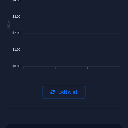
$3.00
$/Day
$2.00
$1.00
$0.00
Odśwież