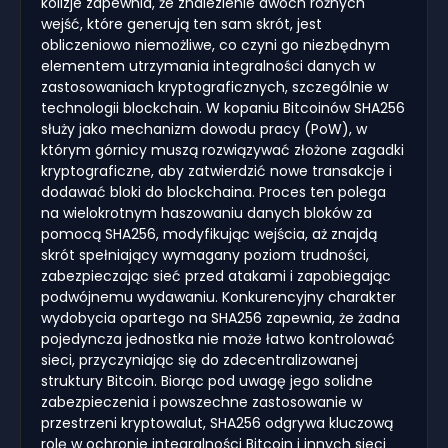
kolizje zapewnia, że znalezienie dwóch różnych
wejść, które generują ten sam skrót, jest
obliczeniowo niemożliwe, co czyni go niezbędnym
elementem utrzymania integralności danych w
zastosowaniach kryptograficznych, szczególnie w
technologii blockchain. W kopaniu Bitcoinów SHA256
służy jako mechanizm dowodu pracy (PoW), w
którym górnicy muszą rozwiązywać złożone zagadki
kryptograficzne, aby zatwierdzić nowe transakcje i
dodawać bloki do blockchaina. Proces ten polega
na wielokrotnym haszowaniu danych bloków za
pomocą SHA256, modyfikując wejścia, aż znajdą
skrót spełniający wymagany poziom trudności,
zabezpieczając sieć przed atakami i zapobiegając
podwójnemu wydawaniu. Konkurencyjny charakter
wydobycia opartego na SHA256 zapewnia, że żadna
pojedyncza jednostka nie może łatwo kontrolować
sieci, przyczyniając się do zdecentralizowanej
struktury Bitcoin. Biorąc pod uwagę jego solidne
zabezpieczenia i powszechne zastosowanie w
przestrzeni kryptowalut, SHA256 odgrywa kluczową
rolę w ochronie integralności Bitcoin i innych sieci