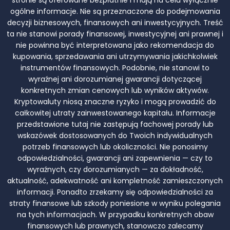
stronie są oferowane bezpłatnie i mają na celu wyłącznie
ogólne informacje. Nie są przeznaczone do podejmowania
decyzji biznesowych, finansowych ani inwestycyjnych. Treść
ta nie stanowi porady finansowej, inwestycyjnej ani prawnej i
nie powinna być interpretowana jako rekomendacja do
kupowania, sprzedawania ani utrzymywania jakichkolwiek
instrumentów finansowych. Podobnie, nie stanowi to
wyraźnej ani dorozumianej gwarancji dotyczącej
konkretnych zmian cenowych lub wyników aktywów.
Kryptowaluty niosą znaczne ryzyko i mogą prowadzić do
całkowitej utraty zainwestowanego kapitału. Informacje
przedstawione tutaj nie zastępują fachowej porady lub
wskazówek dostosowanych do Twoich indywidualnych
potrzeb finansowych lub okoliczności. Nie ponosimy
odpowiedzialności, gwarancji ani zapewnienia — czy to
wyraźnych, czy dorozumianych — za dokładność,
aktualność, adekwatność ani kompletność zamieszczonych
informacji. Ponadto zrzekamy się odpowiedzialności za
straty finansowe lub szkody poniesione w wyniku polegania
na tych informacjach. W przypadku konkretnych obaw
finansowych lub prawnych, stanowczo zalecamy