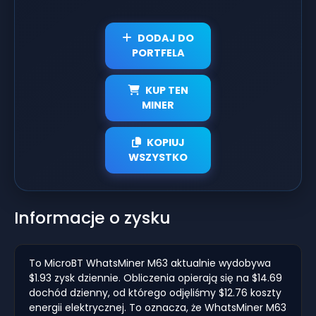
DODAJ DO
PORTFELA
KUP TEN
MINER
KOPIUJ
WSZYSTKO
Informacje o zysku
To MicroBT WhatsMiner M63 aktualnie wydobywa
$1.93 zysk dziennie. Obliczenia opierają się na $14.69
dochód dzienny, od którego odjęliśmy $12.76 koszty
energii elektrycznej. To oznacza, że WhatsMiner M63