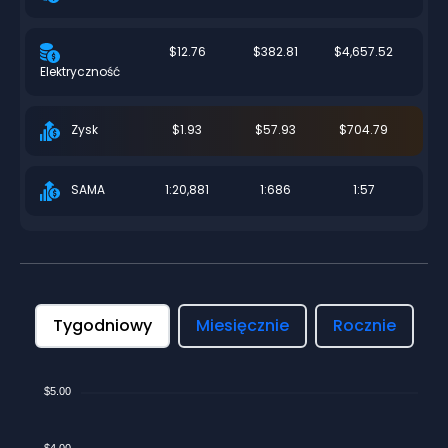
$12.76
$382.81
$4,657.52
Elektryczność
$1.93
$57.93
$704.79
Zysk
1:20,881
1:686
1:57
SAMA
Tygodniowy
Miesięcznie
Rocznie
$5.00
$4.00