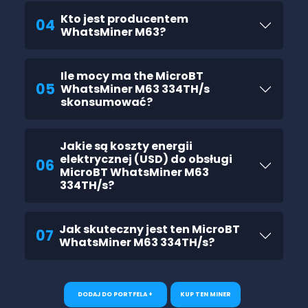
Kto jest producentem
04
WhatsMiner M63?
Ile mocy ma the MicroBT
05
WhatsMiner M63 334TH/s
skonsumować?
Jakie są koszty energii
elektrycznej (USD) do obsługi
06
MicroBT WhatsMiner M63
334TH/s?
Jak skuteczny jest ten MicroBT
07
WhatsMiner M63 334TH/s?
DODAJ DO PORTFELA +
KUP TEN MINER