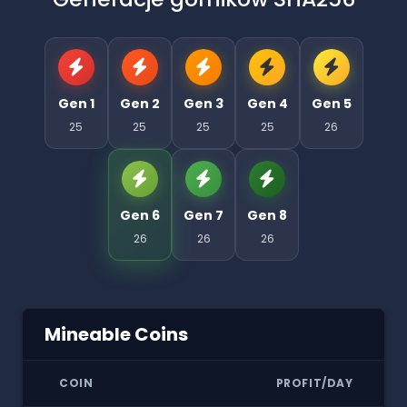
Gen 1
Gen 2
Gen 3
Gen 4
Gen 5
25
25
25
25
26
Gen 6
Gen 7
Gen 8
26
26
26
Mineable Coins
COIN
PROFIT/DAY