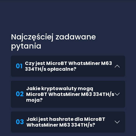
Najczęściej zadawane
pytania
Czy jest MicroBT WhatsMiner M63
01
334TH/s opłacalne?
Jakie kryptowaluty mogą
02
MicroBT WhatsMiner M63 334TH/s
moja?
Jaki jest hashrate dla MicroBT
03
WhatsMiner M63 334TH/s?