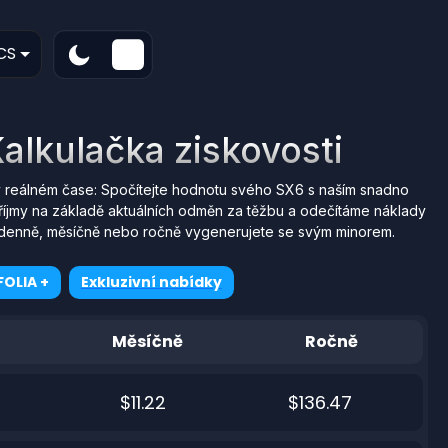
CS
alkulačka ziskovosti
 reálném čase: Spočítejte hodnotu svého SX6 s naším snadno
říjmy na základě aktuálních odměn za těžbu a odečítáme náklady
erý denně, měsíčně nebo ročně vygenerujete se svým minorem.
OLIA +
Exkluzivní nabídky
Měsíčně
Ročně
$11.22
$136.47