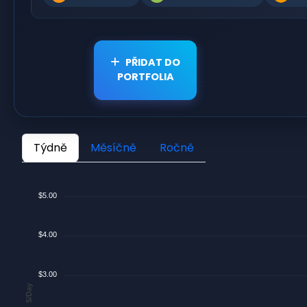
PŘIDAT DO
PORTFOLIA
Týdně
Měsíčně
Ročně
$5.00
$4.00
$3.00
$/Day