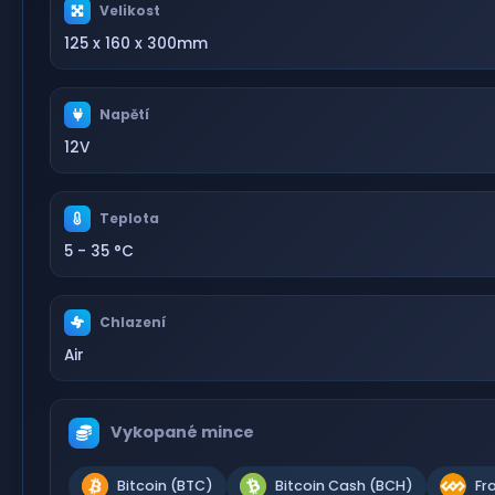
Velikost
125 x 160 x 300mm
Napětí
12V
Teplota
5 - 35 °C
Chlazení
Air
Vykopané mince
Bitcoin (BTC)
Bitcoin Cash (BCH)
Fr