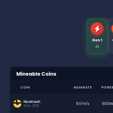
Gen 1
25
Mineable Coins
COIN
HASHRATE
POWE
Nicehash
8.5TH/s
1000
SHA-256