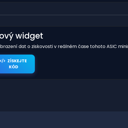
kový widget
obrazení dat o ziskovosti v reálném čase tohoto ASIC mini
ZÍSKEJTE
KÓD