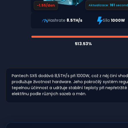
160
-1.55/den
Aktualizace:
second
Hashrate
8.5TH/s
Síla
1000W
513.53%
Pantech SX6 dodává 8,5TH/s při 1000W, což z něj činí vhod
prodlužuje životnost hardware. Jeho pokročilý systém regu
tepelnou účinnost a udržuje stabilní teploty při nepřetrži
elektřinu podle různých sazeb a měn.