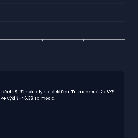
dečetli $1.92 náklady na elektřinu. To znamená, že SX6
 ve výši $-46.38 za měsíc.