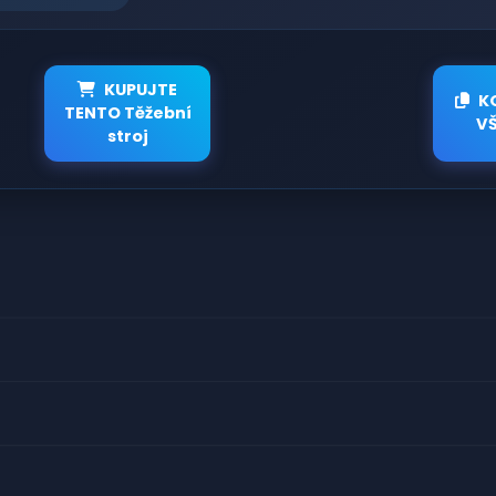
KUPUJTE
K
TENTO Těžební
V
stroj