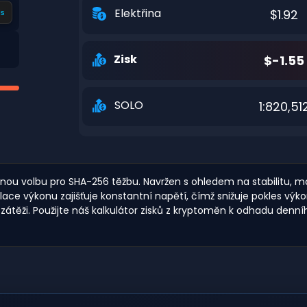
Elektřina
$1.92
s
Zisk
$-1.55
SOLO
1:820,51
nou volbu pro SHA-256 těžbu. Navržen s ohledem na stabilitu, má
lace výkonu zajišťuje konstantní napětí, čímž snižuje pokles vý
té zátěži. Použijte náš kalkulátor zisků z kryptoměn k odhadu den