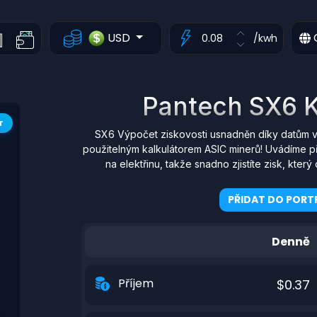
USD
/kwh
Pantech SX6 K
T
SX6 Výpočet ziskovosti usnadněn díky datům v
použitelným kalkulátorem ASIC minerů! Uvádíme p
na elektřinu, takže snadno zjistíte zisk, kt
PŘIDAT DO PORTF
Denně
Příjem
$0.37