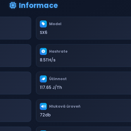
Informace
Model
SX6
Hashrate
8.5TH/s
Účinnost
117.65 J/Th
Hluková úroveň
72db