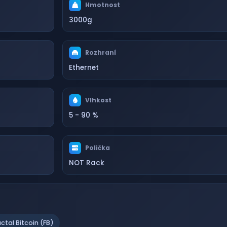
Hmotnost
3000g
Rozhraní
Ethernet
Vlhkost
5 - 90 %
Polička
NOT Rack
actal Bitcoin (FB)