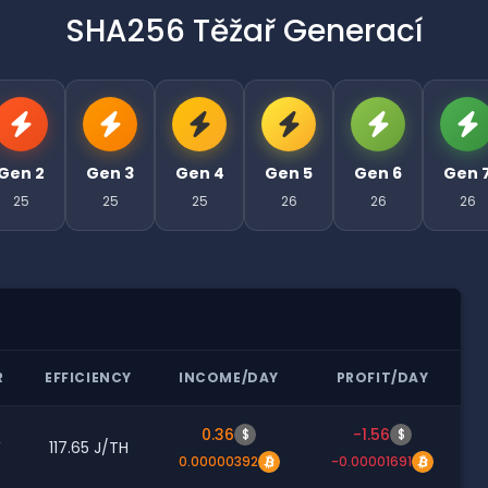
SHA256 Těžař Generací
Gen 2
Gen 3
Gen 4
Gen 5
Gen 6
Gen 
25
25
25
26
26
26
R
EFFICIENCY
INCOME/DAY
PROFIT/DAY
0.36
-1.56
$
$
W
117.65 J/TH
0.00000392
-0.00001691