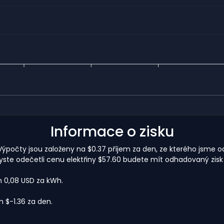
Informace o zisku
 Výpočty jsou založeny na $0.37 příjem za den, ze kterého jsme o
byste odečetli cenu elektřiny $57.60 budete mít odhadovaný zisk
m 0,08 USD za kWh.
$-1.36 za den.