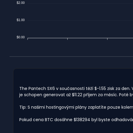
$2.00
$1.00
$0.00
The Pantech SX6 v současnosti těží $-1.55 zisk za den.
je schopen generovat až $11.22 příjem za měsíc. Poté 
Tip: S našimi hostingovými plány zaplatíte pouze kole
Pokud cena BTC dosáhne $138294 byl byste odhadován 