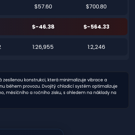
$57.60
$700.80
$-46.38
$-564.33
2
1:26,955
1:2,246
 zesílenou konstrukci, která minimalizuje vibrace a
konu během provozu. Dvojitý chladicí systém optimalizuje
ního, měsíčního a ročního zisku, s ohledem na náklady na