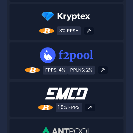
3% PPS+
FPPS: 4%
PPLNS: 2%
1.5% FPPS