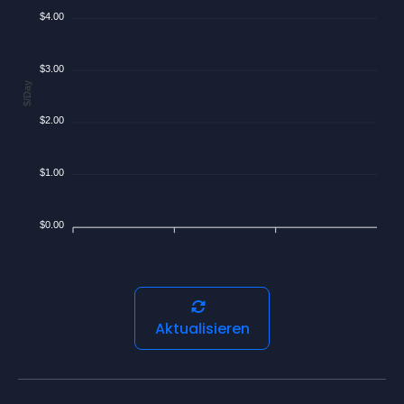
$4.00
$3.00
$/Day
$2.00
$1.00
$0.00
Aktualisieren