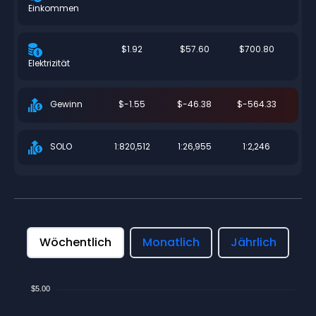
Einkommen
$1.92
$57.60
$700.80
Elektrizität
$-1.55
$-46.38
$-564.33
Gewinn
1:820,512
1:26,955
1:2,246
SOLO
Wöchentlich
Monatlich
Jährlich
$5.00