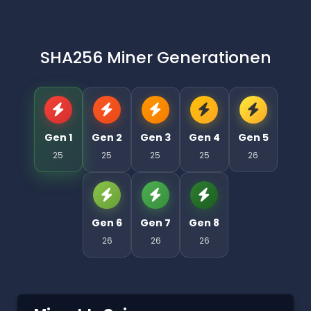
SHA256 Miner Generationen
Gen 1
Gen 2
Gen 3
Gen 4
Gen 5
25
25
25
25
26
Gen 6
Gen 7
Gen 8
26
26
26