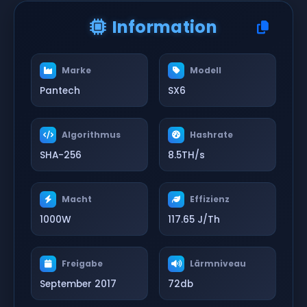
Information
Marke
Modell
Pantech
SX6
Algorithmus
Hashrate
SHA-256
8.5TH/s
Macht
Effizienz
1000W
117.65 J/Th
Freigabe
Lärmniveau
September 2017
72db