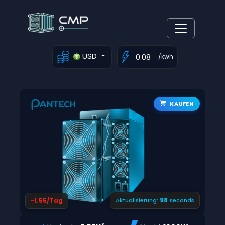
USD
/kwh
KAUFEN
97
-1.55/Tag
Aktualisierung:
seconds