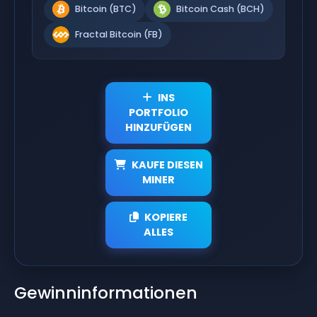
Bitcoin (BTC)
Bitcoin Cash (BCH)
Fractal Bitcoin (FB)
INS
PORTFOLIO
HINZUFÜGEN
KAUFE DIESEN
MINER
KOPIERE
ALLES
Gewinninformationen