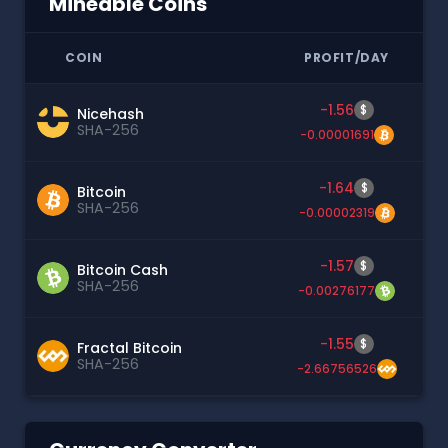
Mineable Coins
COIN
PROFIT/DAY
-1.56
$
Nicehash
SHA-256
-0.00001691
-1.64
$
Bitcoin
SHA-256
-0.00002319
-1.57
$
Bitcoin Cash
SHA-256
-0.00276177
-1.55
$
Fractal Bitcoin
SHA-256
-2.66756526