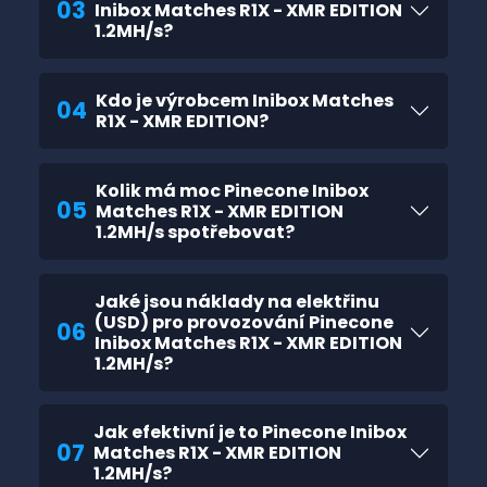
03
Inibox Matches R1X - XMR EDITION
1.2MH/s?
Kdo je výrobcem Inibox Matches
04
R1X - XMR EDITION?
Kolik má moc Pinecone Inibox
05
Matches R1X - XMR EDITION
1.2MH/s spotřebovat?
Jaké jsou náklady na elektřinu
(USD) pro provozování Pinecone
06
Inibox Matches R1X - XMR EDITION
1.2MH/s?
Jak efektivní je to Pinecone Inibox
07
Matches R1X - XMR EDITION
1.2MH/s?