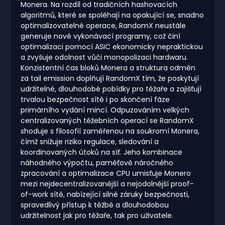
Monera. Na rozdíl od tradičních hashovacích
algoritmů, které se spoléhají na opakující se, snadno
optimalizovatelné operace, RandomX neustále
generuje nové vykonávací programy, což činí
optimalizaci pomocí ASIC ekonomicky nepraktickou
a zvyšuje odolnost vůči monopolizaci hardwaru.
Konzistentní čas bloků Monera a struktura odměn
za tail emission doplňují RandomX tím, že poskytují
udržitelné, dlouhodobé pobídky pro těžaře a zajišťují
trvalou bezpečnost sítě i po skončení fáze
primárního vydání mincí. Odpuzováním velkých
centralizovaných těžebních operací se RandomX
shoduje s filosofií zaměřenou na soukromí Monera,
čímž snižuje riziko regulace, sledování a
koordinovaných útoků na síť. Jeho kombinace
náhodného výpočtu, paměťově náročného
zpracování a optimalizace CPU umisťuje Monero
mezi nejdecentralizovanější a nejodolnější proof-
of-work sítě, nabízející silné záruky bezpečnosti,
spravedlivý přístup k těžbě a dlouhodobou
udržitelnost jak pro těžaře, tak pro uživatele.