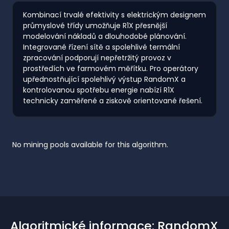
Kombinací trvalé efektivity s elektrickým designem
průmyslové třídy umožňuje R1X přesnější
modelování nákladů a dlouhodobé plánování.
Integrované řízení sítě a spolehlivé termální
zpracování podporují nepřetržitý provoz v
prostředích ve farmovém měřítku. Pro operátory
upřednostňující spolehlivý výstup RandomX a
kontrolovanou spotřebu energie nabízí R1X
technicky zaměřené a ziskově orientované řešení.
No mining pools available for this algorithm.
Algoritmické informace: RandomX