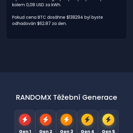
kolem 0,08 USD za kWh.
Pokud cena BTC dosáhne $138294 byl byste
odhadován $62.87 za den.
RANDOMX Těžební Generace
Gen 1
Gen 2
Gen 3
Gen 4
Gen 5