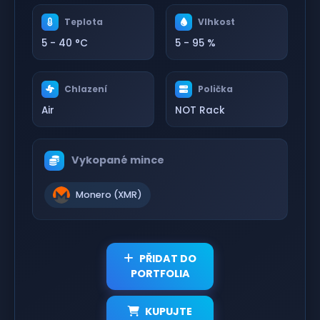
Teplota
Vlhkost
5 - 40 °C
5 - 95 %
Chlazení
Polička
Air
NOT Rack
Vykopané mince
Monero (XMR)
PŘIDAT DO
PORTFOLIA
KUPUJTE