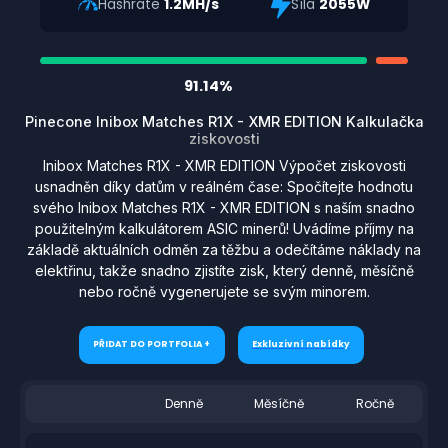
Hashrate
1.2MH/s
Síla
2055W
91.14%
Pinecone Inibox Matches R1X - XMR EDITION Kalkulačka
ziskovosti
Inibox Matches R1X - XMR EDITION Výpočet ziskovosti
usnadněn díky datům v reálném čase: Spočítejte hodnotu
svého Inibox Matches R1X - XMR EDITION s naším snadno
použitelným kalkulátorem ASIC minerů! Uvádíme příjmy na
základě aktuálních odměn za těžbu a odečítáme náklady na
elektřinu, takže snadno zjistíte zisk, který denně, měsíčně
nebo ročně vygenerujete se svým minorem.
PŘIDAT DO PORTFOLIA +
Exkluzivní nabídky
Denně
Měsíčně
Ročně