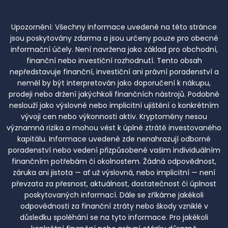
Upozornění:
Všechny informace uvedené na této stránce
jsou poskytovány zdarma a jsou určeny pouze pro obecné
informační účely. Není navržena jako základ pro obchodní,
finanční nebo investiční rozhodnutí. Tento obsah
nepředstavuje finanční, investiční ani právní poradenství a
neměl by být interpretován jako doporučení k nákupu,
prodeji nebo držení jakýchkoli finančních nástrojů. Podobně
neslouží jako výslovné nebo implicitní ujištění o konkrétním
vývoji cen nebo výkonnosti aktiv. Kryptoměny nesou
významná rizika a mohou vést k úplné ztrátě investovaného
kapitálu. Informace uvedené zde nenahrazují odborné
poradenství nebo vedení přizpůsobené vašim individuálním
finančním potřebám či okolnostem. Žádná odpovědnost,
záruka ani jistota — ať už výslovná, nebo implicitní — není
převzata za přesnost, aktuálnost, dostatečnost či úplnost
poskytovaných informací. Dále se zříkáme jakékoli
odpovědnosti za finanční ztráty nebo škody vzniklé v
důsledku spoléhání se na tyto informace. Pro jakékoli