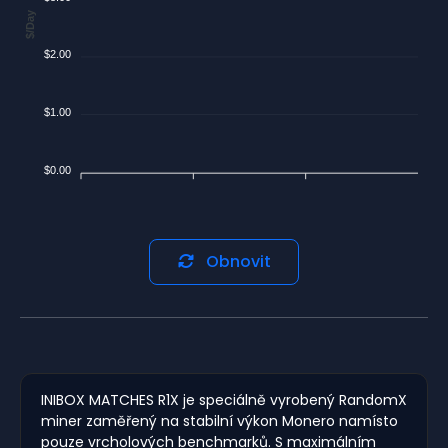
$/Day
$2.00
$1.00
$0.00
Obnovit
INIBOX MATCHES R1X je speciálně vyrobený RandomX
miner zaměřený na stabilní výkon Monero namísto
pouze vrcholových benchmarků. S maximálním