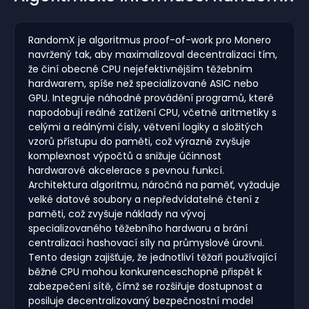
RandomX je algoritmus proof-of-work pro Monero
navržený tak, aby maximalizoval decentralizaci tím,
že činí obecné CPU nejefektivnějším těžebním
hardwarem, spíše než specializované ASIC nebo
GPU. Integruje náhodné provádění programů, které
napodobují reálné zatížení CPU, včetně aritmetiky s
celými a reálnými čísly, větvení logiky a složitých
vzorů přístupu do paměti, což výrazně zvyšuje
komplexnost výpočtů a snižuje účinnost
hardwarové akcelerace s pevnou funkcí.
Architektura algoritmu, náročná na paměť, vyžaduje
velké datové soubory a nepředvídatelné čtení z
paměti, což zvyšuje náklady na vývoj
specializovaného těžebního hardwaru a brání
centralizaci hashovací síly na průmyslové úrovni.
Tento design zajišťuje, že jednotliví těžaři používající
běžné CPU mohou konkurenceschopně přispět k
zabezpečení sítě, čímž se rozšiřuje dostupnost a
posiluje decentralizovaný bezpečnostní model