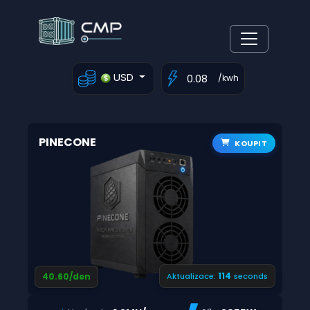
USD
/kwh
PINECONE
KOUPIT
114
40.60/den
Aktualizace:
seconds