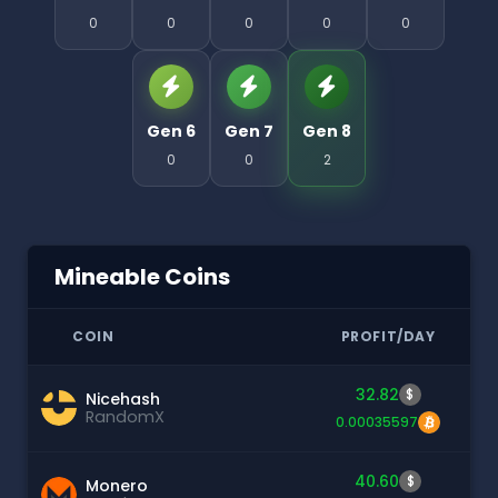
0
0
0
0
0
Gen 6
Gen 7
Gen 8
0
0
2
Mineable Coins
COIN
PROFIT/DAY
32.82
$
Nicehash
RandomX
0.00035597
40.60
$
Monero