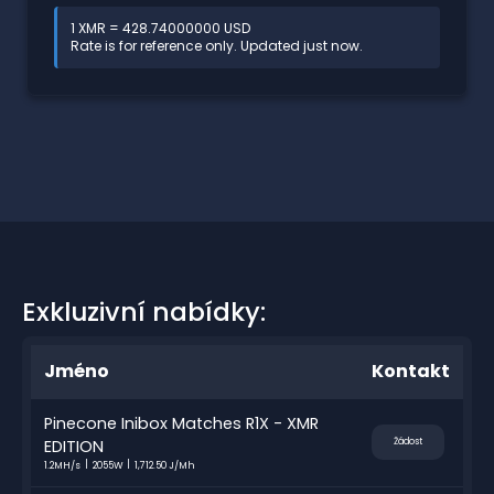
1 XMR = 428.74000000 USD
Rate is for reference only. Updated just now.
Exkluzivní nabídky:
Jméno
Kontakt
Pinecone Inibox Matches R1X - XMR
EDITION
Žádost
1.2MH/s
2055W
1,712.50 J/Mh