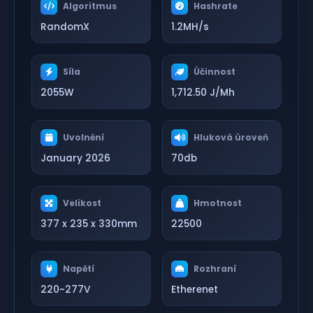
Algoritmus
Hashrate
RandomX
1.2MH/s
Síla
Účinnost
2055W
1,712.50 J/Mh
Uvolnění
Hluková úroveň
January 2026
70db
Velikost
Hmotnost
377 x 235 x 330mm
22500
Napětí
Rozhraní
220~277V
Etherenet