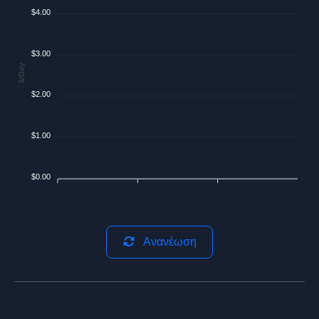
$4.00
$3.00
$/Day
$2.00
$1.00
$0.00
Ανανέωση