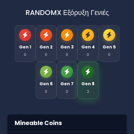
RANDOMX Εξόρυξη Γενιές
Gen 1
Gen 2
Gen 3
Gen 4
Gen 5
0
0
0
0
0
Gen 6
Gen 7
Gen 8
0
0
2
Mineable Coins