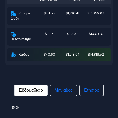
$44.55
$1,336.41
$16,259.67
Καθαρά
έσοδα
$3.95
$118.37
$1,440.14
Ηλεκτρικότητα
$40.60
$1,218.04
$14,819.52
Κέρδος
Εβδομαδιαίο
Μηνιαίως
Ετήσιος
$5.00