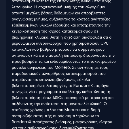
αποτελεσματικότητα της επιτάχυνσης υλικού σταθερής
λειτουργίας. Η αρχιτεκτονική μνήμης του αλγορίθμου
απαιτεί μεγάλες βάσεις δεδομένων και απρόβλεπτες
αναγνώσεις μνήμης, αυξάνοντας το κόστος ανάπτυξης
εξειδικευμένων υλικών εξόρυξης και αποτρέποντας την
κεντρικοποίηση της ισχύος κατακερματισμού σε
βιομηχανική κλίμακα. Αυτή η σχεδίαση διασφαλίζει ότι οι
μεμονωμένοι ανθρακωρύχοι που χρησιμοποιούν CPU
καταναλωτικού βαθμού μπορούν να συμμετάσχουν
ανταγωνιστικά στην ασφαλή δικτύωση, διευρύνοντας την
προσβασιμότητα και ενδυναμώνοντας το αποκεντρωμένο
μοντέλο ασφάλειας του Monero. Σε αντίθεση με τους
παραδοσιακούς αλγορίθμους κατακερματισμού που
στηρίζονται σε επαναλαμβανόμενες, εύκολα
βελτιστοποιημένες λειτουργίες, το RandomX παράγει
συνεχώς νέα προγράμματα εκτέλεσης, καθιστώντας τη
βελτιστοποίηση μέσω ASICs οικονομικά μη πρακτική και
αυξάνοντας την αντίσταση στη μονοπωλία υλικού. Ο
σταθερός χρόνος μπλοκ του Monero και η δομή
ανταμοιβής εκπομπής ουράς συμπληρώνουν το
RandomX παρέχοντας βιώσιμες, μακροχρόνιες κίνητρα
για τους ανθρακωρύχους, διασφαλίζοντας την