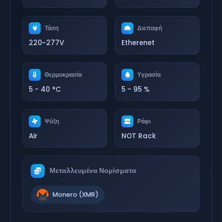
Τάση
Διεπαφή
220~277V
Etherenet
Θερμοκρασία
Υγρασία
5 - 40 °C
5 - 95 %
Ψύξη
Ράφι
Air
NOT Rack
Μεταλλευμένα Νομίσματα
Monero (XMR)