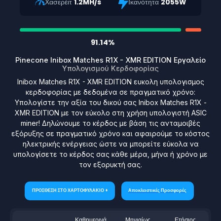
Χασερέιτ
1.2MH/s
Ικανότητα
2055W
91.14%
Pinecone Inibox Matches R1X - XMR EDITION Εργαλείο
Υπολογισμού Κερδοφορίας
Inibox Matches R1X - XMR EDITION ευκολη υπολογισμος
κερδοφορίας με δεδομένα σε πραγματικό χρόνο:
Υπολογίστε την αξία του δικού σας Inibox Matches R1X -
XMR EDITION με τον εύκολο στη χρήση υπολογιστή ASIC
miner! Δηλώνουμε το κέρδος με βάση τις ανταμοιβές
εξόρυξης σε πραγματικό χρόνο και αφαιρούμε το κόστος
ηλεκτρικής ενέργειας ώστε να μπορείτε εύκολα να
υπολογίσετε το κέρδος σας κάθε μέρα, μήνα ή χρόνο με
τον εξορυκτή σας.
ΠΡΟΣΘΕΣΗ ΣΤΟ ΧΑΡΤΟΦΥΛΑΚΙΟ +
Αποκλειστικές Προσφορές
Καθημερινά
Μηνιαίως
Ετήσιος