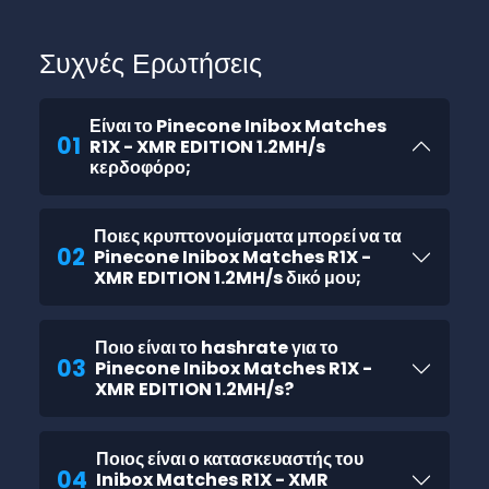
Συχνές Ερωτήσεις
Είναι το Pinecone Inibox Matches
01
R1X - XMR EDITION 1.2MH/s
κερδοφόρο;
Ποιες κρυπτονομίσματα μπορεί να τα
02
Pinecone Inibox Matches R1X -
XMR EDITION 1.2MH/s δικό μου;
Ποιο είναι το hashrate για το
03
Pinecone Inibox Matches R1X -
XMR EDITION 1.2MH/s?
Ποιος είναι ο κατασκευαστής του
04
Inibox Matches R1X - XMR