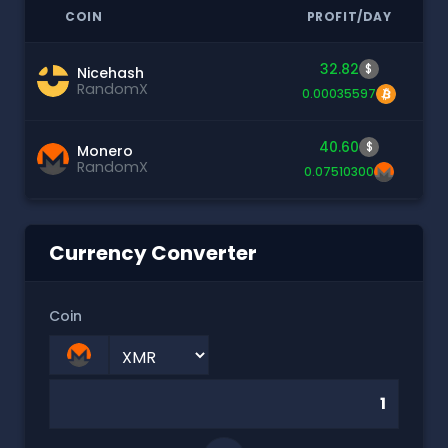
COIN
PROFIT/DAY
32.82
$
Nicehash
RandomX
0.00035597
40.60
$
Monero
RandomX
0.07510300
Currency Converter
Coin