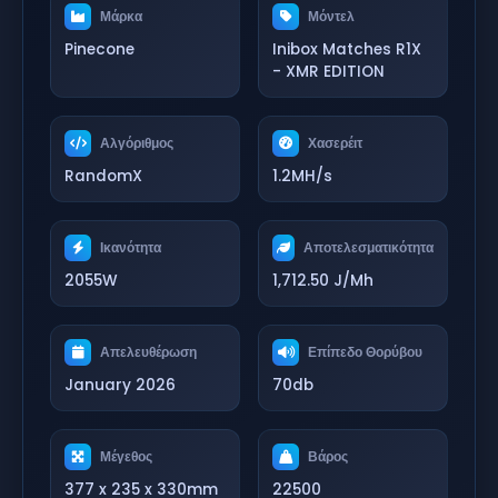
Μάρκα
Μόντελ
Pinecone
Inibox Matches R1X
- XMR EDITION
Αλγόριθμος
Χασερέιτ
RandomX
1.2MH/s
Ικανότητα
Αποτελεσματικότητα
2055W
1,712.50 J/Mh
Απελευθέρωση
Επίπεδο Θορύβου
January 2026
70db
Μέγεθος
Βάρος
377 x 235 x 330mm
22500