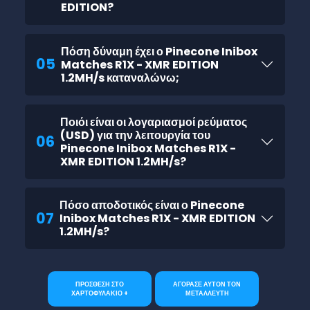
EDITION?
Πόση δύναμη έχει ο Pinecone Inibox
05
Matches R1X - XMR EDITION
1.2MH/s καταναλώνω;
Ποιόι είναι οι λογαριασμοί ρεύματος
(USD) για την λειτουργία του
06
Pinecone Inibox Matches R1X -
XMR EDITION 1.2MH/s?
Πόσο αποδοτικός είναι ο Pinecone
07
Inibox Matches R1X - XMR EDITION
1.2MH/s?
ΠΡΟΣΘΕΣΗ ΣΤΟ
ΑΓΟΡΑΣΕ ΑΥΤΟΝ ΤΟΝ
ΧΑΡΤΟΦΥΛΑΚΙΟ +
ΜΕΤΑΛΛΕΥΤΗ