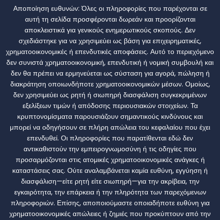
Αποποίηση ευθυνών:
Όλες οι πληροφορίες που παρέχονται σε
αυτή τη σελίδα προσφέρονται δωρεάν και προορίζονται
αποκλειστικά για γενικούς ενημερωτικούς σκοπούς. Δεν
σχεδιάστηκε για να χρησιμεύει ως βάση για επιχειρηματικές,
χρηματοοικονομικές ή επενδυτικές αποφάσεις. Αυτό το περιεχόμενο
δεν συνιστά χρηματοοικονομική, επενδυτική ή νομική συμβουλή και
δεν θα πρέπει να ερμηνεύεται ως σύσταση για αγορά, πώληση ή
διακράτηση οποιωνδήποτε χρηματοοικονομικών μέσων. Ομοίως,
δεν χρησιμεύει ως ρητή ή σιωπηρή διασφάλιση συγκεκριμένων
εξελίξεων τιμών ή απόδοσης περιουσιακών στοιχείων. Τα
κρυπτονομίσματα παρουσιάζουν σημαντικούς κινδύνους και
μπορεί να οδηγήσουν σε πλήρη απώλεια του κεφαλαίου που έχει
επενδυθεί. Οι πληροφορίες που παρατίθενται εδώ δεν
αντικαθιστούν την εμπειρογνωμοσύνη ή τις οδηγίες που
προσαρμόζονται στις ατομικές χρηματοοικονομικές ανάγκες ή
καταστάσεις σας. Ούτε αναλαμβάνεται καμία ευθύνη, εγγύηση ή
διασφάλιση—είτε ρητή είτε σιωπηρή—για την ακρίβεια, την
εγκαιρότητα, την επάρκεια ή την πληρότητα των παρεχόμενων
πληροφοριών. Επίσης, αποποιούμαστε οποιαδήποτε ευθύνη για
χρηματοοικονομικές απώλειες ή ζημιές που προκύπτουν από την