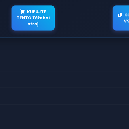
KUPUJTE
K
TENTO Těžební
V
stroj