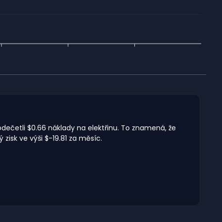
odečetli $0.66 náklady na elektřinu. To znamená, že
zisk ve výši $-19.81 za měsíc.