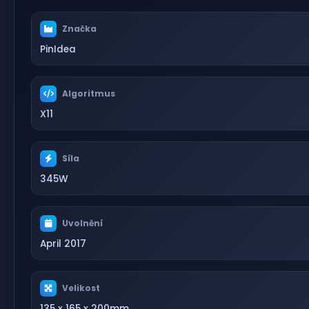
Značka
PinIdea
Algoritmus
X11
Síla
345W
Uvolnění
April 2017
Velikost
135 x 165 x 200mm