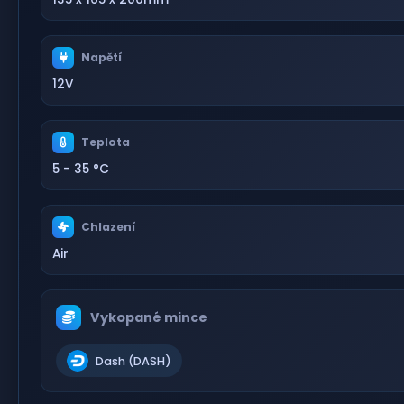
Napětí
12V
Teplota
5 - 35 °C
Chlazení
Air
Vykopané mince
Dash (DASH)