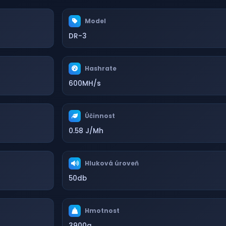
Model
DR-3
Hashrate
600MH/s
Účinnost
0.58 J/Mh
Hluková úroveň
50db
Hmotnost
3900g