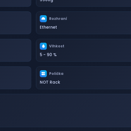
Rozhraní
Ethernet
Vlhkost
5 - 90 %
Polička
NOT Rack