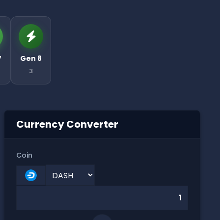
7
Gen 8
3
Currency Converter
Coin