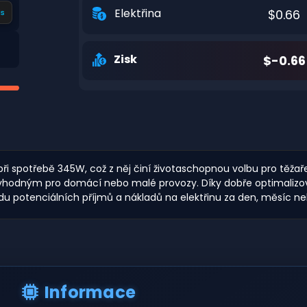
Elektřina
$0.66
s
Zisk
$-0.66
ři spotřebě 345W, což z něj činí životaschopnou volbu pro těžař
vhodným pro domácí nebo malé provozy. Díky dobře optimalizova
hadu potenciálních příjmů a nákladů na elektřinu za den, měsíc n
Informace