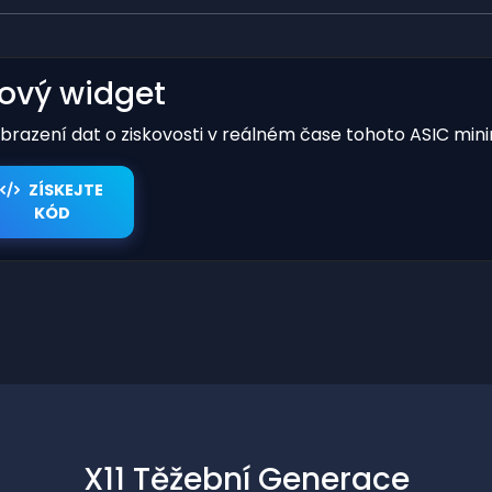
kový widget
obrazení dat o ziskovosti v reálném čase tohoto ASIC mini
ZÍSKEJTE
KÓD
X11 Těžební Generace