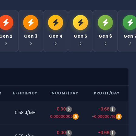
Gen 2
Gen 3
Gen 4
Gen 5
Gen 6
Gen 
2
2
2
2
2
3
R
EFFICIENCY
INCOME/DAY
PROFIT/DAY
0.00
-0.66
$
$
0.58 J/MH
0.00000002
-0.00000716
0.00
-0.66
$
$