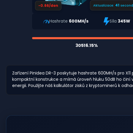
40
-0.66/den
Aktualizace:
second
Hashrate
600MH/s
Síla
345W
30516.15%
Zařízení PinIdea DR-3 poskytuje hashrate 600MH/s pro X11 p
kompaktní konstrukce a mírná úroveň hluku 50dB ho činí 
energii. Použijte náš kalkulátor zisků z kryptominerů k od