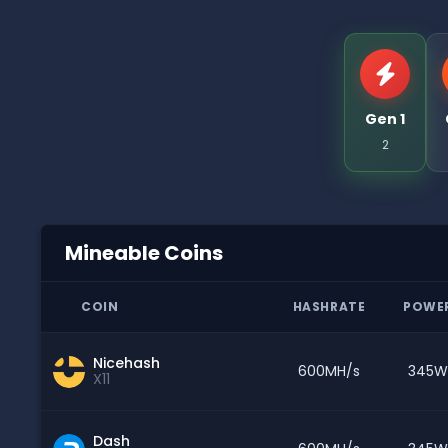
Gen 1
2
Mineable Coins
COIN
HASHRATE
POWE
Nicehash
600MH/s
345W
X11
Dash