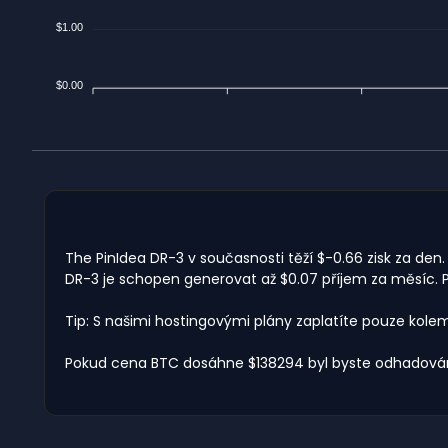
$1.00
$0.00
The PinIdea DR-3 v současnosti těží $-0.66 zisk za den
DR-3 je schopen generovat až $0.07 příjem za měsíc. P
Tip: S našimi hostingovými plány zaplatíte pouze kole
Pokud cena BTC dosáhne $138294 byl byste odhadován