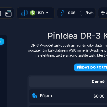
USD
/kwh
PinIdea DR-3 K
T
DR-3 Výpočet ziskovosti usnadněn díky datům v
použitelným kalkulátorem ASIC minerů! Uvádíme p
na elektřinu, takže snadno zjistíte zisk, kt
PŘIDAT DO PORTF
Denně
Příjem
$0.00