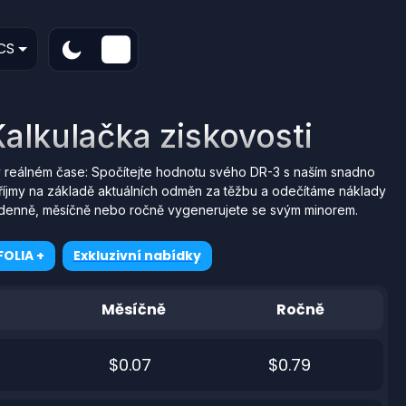
CS
alkulačka ziskovosti
 reálném čase: Spočítejte hodnotu svého DR-3 s naším snadno
říjmy na základě aktuálních odměn za těžbu a odečítáme náklady
erý denně, měsíčně nebo ročně vygenerujete se svým minorem.
OLIA +
Exkluzivní nabídky
Měsíčně
Ročně
$0.07
$0.79