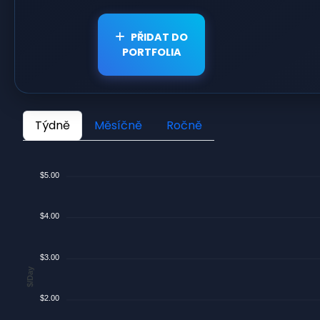
PŘIDAT DO
PORTFOLIA
Týdně
Měsíčně
Ročně
$5.00
$4.00
$3.00
$/Day
$2.00