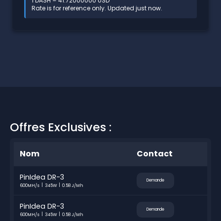
1 DASH = 41.72000000 USD
Rate is for reference only. Updated just now.
Offres Exclusives :
Nom
Contact
PinIdea DR-3
Demande
600MH/s
345W
0.58 J/Mh
PinIdea DR-3
Demande
600MH/s
345W
0.58 J/Mh