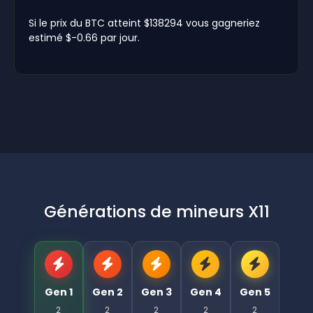
Si le prix du BTC atteint $138294 vous gagneriez
estimé $-0.66 par jour.
Générations de mineurs X11
Gen 1
Gen 2
Gen 3
Gen 4
Gen 5
2
2
2
2
2