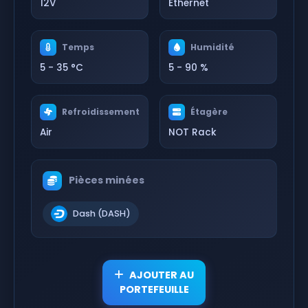
12V
Ethernet
Temps
Humidité
5 - 35 °C
5 - 90 %
Refroidissement
Étagère
Air
NOT Rack
Pièces minées
Dash (DASH)
AJOUTER AU
PORTEFEUILLE