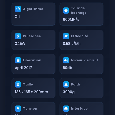
Taux de
Algorithme
hachage
X11
600MH/s
Puissance
Efficacité
345W
0.58 J/Mh
Libération
Niveau de bruit
April 2017
50db
Taille
Poids
135 x 165 x 200mm
3900g
Tension
Interface