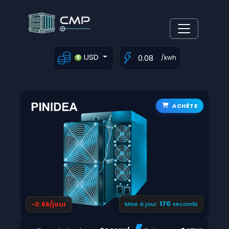
USD
/kwh
ACHÈTE
169
-0.66/jour
Mise à jour:
seconds