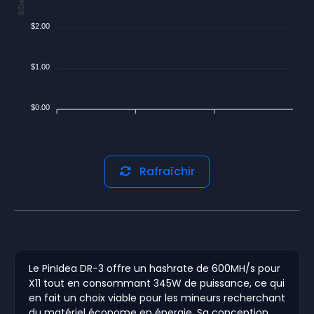
$/Day
$2.00
$1.00
$0.00
Rafraîchir
Le PinIdea DR-3 offre un hashrate de 600MH/s pour
X11 tout en consommant 345W de puissance, ce qui
en fait un choix viable pour les mineurs recherchant
du matériel économe en énergie. Sa conception