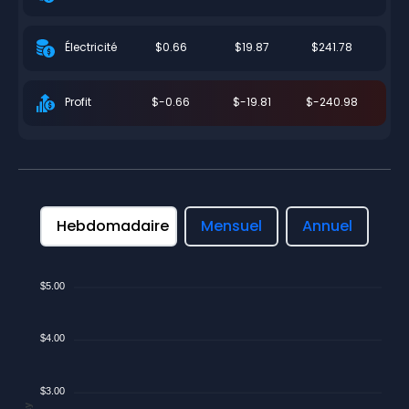
$0.66
$19.87
$241.78
Électricité
$-0.66
$-19.81
$-240.98
Profit
Hebdomadaire
Mensuel
Annuel
$5.00
$4.00
$3.00