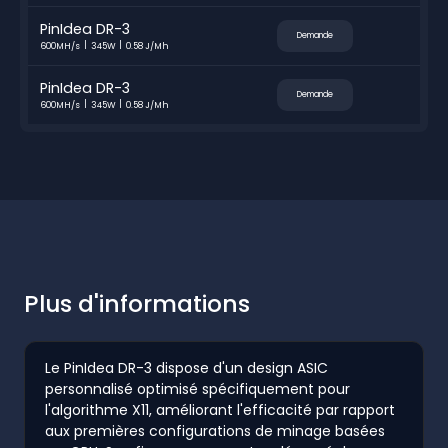
PinIdea DR-3
Demande
600MH/s
345W
0.58 J/Mh
PinIdea DR-3
Demande
600MH/s
345W
0.58 J/Mh
Plus d'informations
Le PinIdea DR-3 dispose d'un design ASIC
personnalisé optimisé spécifiquement pour
l'algorithme X11, améliorant l'efficacité par rapport
aux premières configurations de minage basées