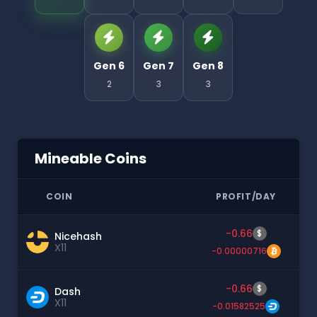
Gen 6
Gen 7
Gen 8
2
3
3
Mineable Coins
COIN
PROFIT/DAY
-0.66
$
Nicehash
X11
-0.00000716
-0.66
$
Dash
X11
-0.01582525