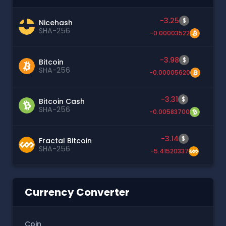
-3.25
$
Nicehash
SHA-256
-0.00003522
-3.98
$
Bitcoin
SHA-256
-0.00005620
-3.31
$
Bitcoin Cash
SHA-256
-0.00583700
-3.14
$
Fractal Bitcoin
SHA-256
-5.41520337
Currency Converter
Coin