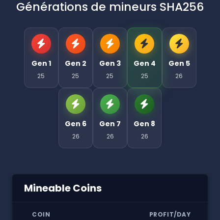
Générations de mineurs SHA256
Gen 1
Gen 2
Gen 3
Gen 4
Gen 5
25
25
25
25
26
Gen 6
Gen 7
Gen 8
26
26
26
Mineable Coins
COIN
PROFIT/DAY