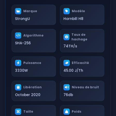
Marque
Modèle
StrongU
Hornbill H8
Taux de
Algorithme
hachage
SHA-256
74TH/s
Puissance
Efficacité
3330W
45.00 J/Th
Libération
Niveau de bruit
October 2020
76db
Taille
Poids