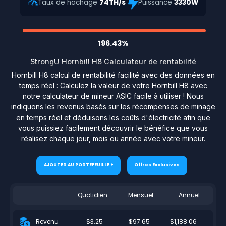
Taux de hachage
74TH/s
Puissance
3330W
196.43%
StrongU Hornbill H8 Calculateur de rentabilité
Hornbill H8 calcul de rentabilité facilité avec des données en
temps réel : Calculez la valeur de votre Hornbill H8 avec
notre calculateur de mineur ASIC facile à utiliser ! Nous
indiquons les revenus basés sur les récompenses de minage
en temps réel et déduisons les coûts d'électricité afin que
vous puissiez facilement découvrir le bénéfice que vous
réalisez chaque jour, mois ou année avec votre mineur.
AJOUTER AU PORTEFEUILLE +
Offres Exclusives
Quotidien
Mensuel
Annuel
$3.25
$97.65
$1,188.06
Revenu