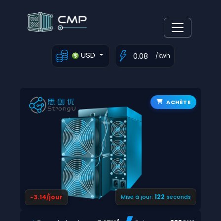
USD
/kwh
ACHÈTE
121
-3.14/jour
Mise à jour:
seconds