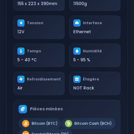
155 x 223 x 390mm
11500g
Tension
Interface
12V
Ethernet
Temps
Humidité
5 - 40 °C
5 - 95 %
Refroidissement
Étagère
Air
NOT Rack
Pièces minées
Bitcoin (BTC)
Bitcoin Cash (BCH)