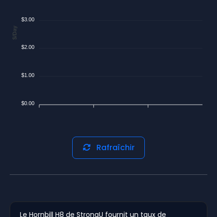
$3.00
$/Day
$2.00
$1.00
$0.00
Rafraîchir
Le Hornbill H8 de StrongU fournit un taux de