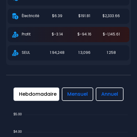
$6.39
$191.81
$2,333.66
Électricité
$-3.14
$-94.16
$-1,145.61
Profit
1:94,248
1:3,096
1:258
SEUL
Hebdomadaire
Mensuel
Annuel
$5.00
$4.00