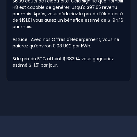
$6.39 coûts de l'électricité. Cela signifie que Hornbill
H8 est capable de générer jusqu'à $97.65 revenu
par mois. Après, vous déduiriez le prix de l'électricité
de $191.81 vous aurez un bénéfice estimé de $-94.16
par mois.
Astuce : Avec nos Offres d'Hébergement, vous ne
paierez qu'environ 0,08 USD par kWh.
Si le prix du BTC atteint $138294 vous gagneriez
estimé $-1.51 par jour.