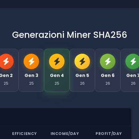
Generazioni Miner SHA256
Gen 2
Gen 3
Gen 4
Gen 5
Gen 6
Gen 
25
25
25
26
26
26
R
EFFICIENCY
INCOME/DAY
PROFIT/DAY