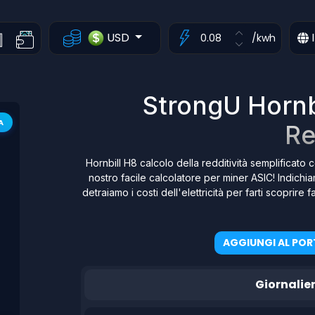
USD
I
/kwh
StrongU Hornbi
A
Re
Hornbill H8 calcolo della redditività semplificato c
nostro facile calcolatore per miner ASIC! Indichi
detraiamo i costi dell'elettricità per farti scoprir
AGGIUNGI AL POR
Giornalie