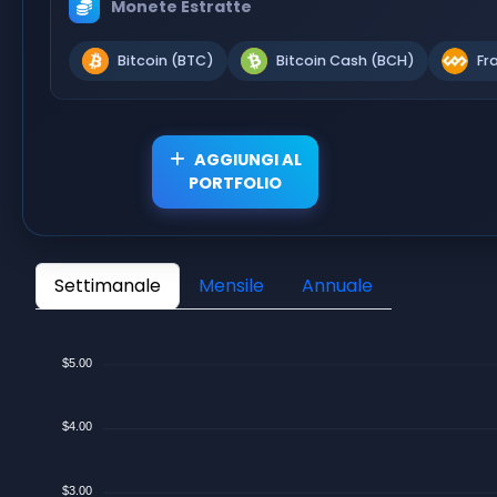
Monete Estratte
Bitcoin (BTC)
Bitcoin Cash (BCH)
Fr
AGGIUNGI AL
PORTFOLIO
Settimanale
Mensile
Annuale
$5.00
$4.00
$3.00