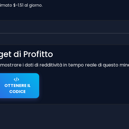
mato $-1.51 al giorno.
et di Profitto
er mostrare i dati di redditività in tempo reale di questo min
OTTENERE IL
CODICE