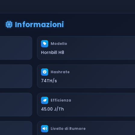
Informazioni
Modello
Hornbill H8
Hashrate
74TH/s
Efficienza
45.00 J/Th
Livello di Rumore