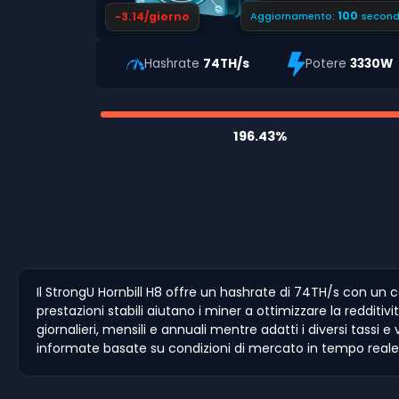
99
-3.14/giorno
Aggiornamento:
second
Hashrate
74TH/s
Potere
3330W
196.43%
Il StrongU Hornbill H8 offre un hashrate di 74TH/s con un
prestazioni stabili aiutano i miner a ottimizzare la redditivi
giornalieri, mensili e annuali mentre adatti i diversi tassi
informate basate su condizioni di mercato in tempo real