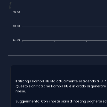
$/Day
$2.00
$1.00
$0.00
Il StrongU Hornbill H8 sta attualmente estraendo $-3.14 p
Questo significa che Hornbill H8 è in grado di generare fi
mese.
Suggerimento: Con i nostri piani di hosting pagherai so