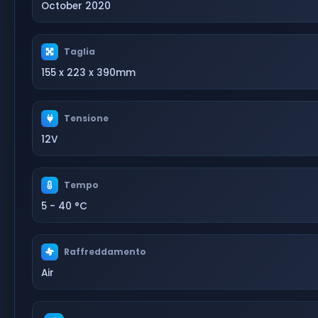
October 2020
Taglia
155 x 223 x 390mm
Tensione
12V
Tempo
5 - 40 °C
Raffreddamento
Air