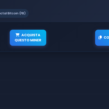
actal Bitcoin (FB)
ACQUISTA
CO
QUESTO MINER