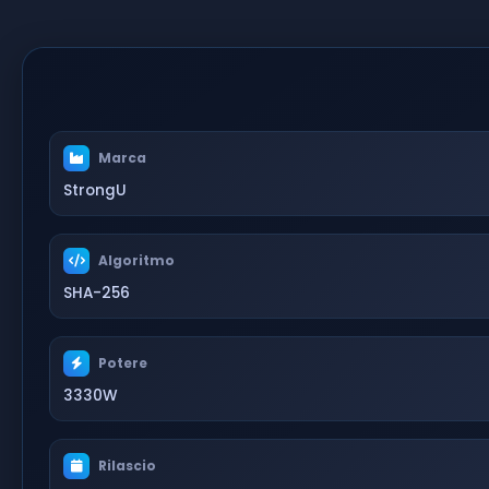
Marca
StrongU
Algoritmo
SHA-256
Potere
3330W
Rilascio