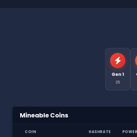
Gen 1
25
Mineable Coins
COIN
HASHRATE
POWE