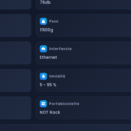
76db
Peso
11500g
Interfaccia
Ethernet
Umidità
5 - 95 %
Portabiciclette
NOT Rack