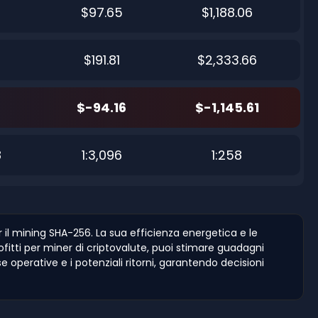
$97.65
$1,188.06
$191.81
$2,333.66
$-94.16
$-1,145.61
8
1:3,096
1:258
il mining SHA-256. La sua efficienza energetica e le
profitti per miner di criptovalute, puoi stimare guadagni
e operative e i potenziali ritorni, garantendo decisioni